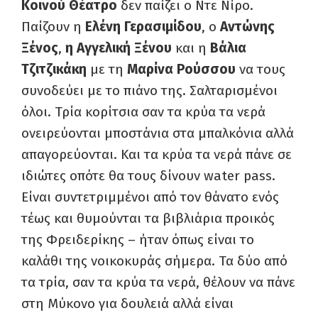
Κοινού Θέατρο
δεν παίζει ο Ντε Νίρο.
Παίζουν η
Ελένη Γερασιμίδου
, ο
Αντώνης
Ξένος
,
η Αγγελική Ξένου
και η
Βάλια
Τζιτζικάκη
με τη
Μαρίνα Ρούσσου
να τους
συνοδεύει με το πιάνο της. Σαλταρισμένοι
όλοι. Τρία κορίτσια σαν τα κρύα τα νερά
ονειρεύονται μποστάνια στα μπαλκόνια αλλά
απαγορεύονται. Και τα κρύα τα νερά πάνε σε
ιδιώτες οπότε θα τους δίνουν water pass.
Είναι συντετριμμένοι από τον θάνατο ενός
τέως και θυμούνται τα βιβλιάρια προικός
της Φρειδερίκης – ήταν όπως είναι το
καλάθι της νοικοκυράς σήμερα. Τα δύο από
τα τρία, σαν τα κρύα τα νερά, θέλουν να πάνε
στη Μύκονο για δουλειά αλλά είναι