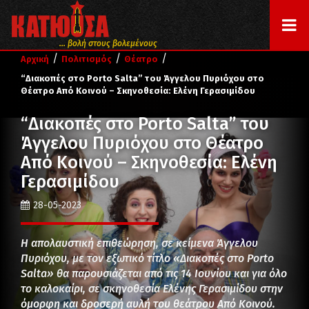
... βολή στους βολεμένους
/
/
/
Αρχική
Πολιτισμός
Θέατρο
“Διακοπές στο Porto Salta” του Άγγελου Πυριόχου στο
Θέατρο Από Κοινού – Σκηνοθεσία: Ελένη Γερασιμίδου
“Διακοπές στο Porto Salta” του
Άγγελου Πυριόχου στο Θέατρο
Από Κοινού – Σκηνοθεσία: Ελένη
Γερασιμίδου
28-05-2023
Η απολαυστική επιθεώρηση, σε κείμενα Άγγελου
Πυριόχου, με τον εξωτικό τίτλο «Διακοπές στο Porto
Salta» θα παρουσιάζεται από τις 14 Ιουνίου και για όλο
το καλοκαίρι, σε σκηνοθεσία Ελένης Γερασιμίδου στην
όμορφη και δροσερή αυλή του θεάτρου Από Κοινού.