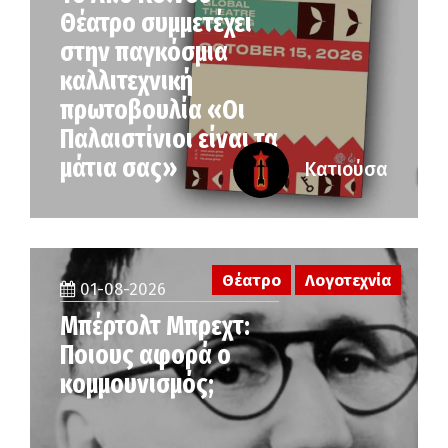
Θέατρο συμμετέχει
στην παγκόσμια
καλλιτεχνική
πρωτοβουλία «Οι
Παλαιστίνιοι είναι τα
μάτια σας»
Κατιούσα
Θέατρο
Λογοτεχνία
01-08-2026
Μπέρτολτ Μπρεχτ:
Ποιους αφορά ο
κομμουνισμός;