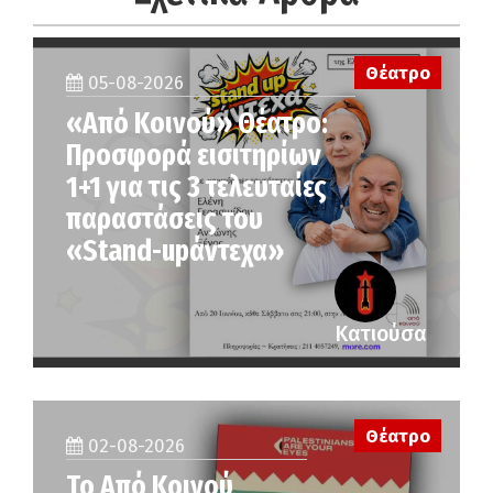
Θέατρο
05-08-2026
«Από Κοινού» Θέατρο:
Προσφορά εισιτηρίων
1+1 για τις 3 τελευταίες
παραστάσεις του
«Stand-upάντεχα»
Κατιούσα
Θέατρο
02-08-2026
Το Από Κοινού