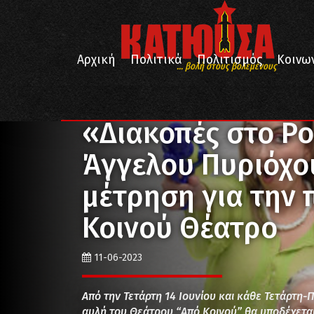
Αρχική
Πολιτικά
Πολιτισμός
Κοινω
... βολή στους βολεμένους
/
/
/
Αρχική
Πολιτισμός
Θέατρο
«Διακοπές στο Po
«Διακοπές στο Po
Άγγελου Πυριόχο
μέτρηση για την 
Κοινού Θέατρο
11-06-2023
Από την Τετάρτη 14 Ιουνίου και κάθε Τετάρτη
αυλή του Θεάτρου “Από Κοινού” θα υποδέχεται