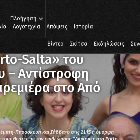
Πλοήγηση
νία
Λογοτεχνία
Απόψεις
Ιστορία
rto-Salta» του Άγγελου Πυριόχου – Αντίστροφη μέτρηση για την πρε
Βίντεο
Σκίτσα
Εκδηλώσεις
Συν
rto-Salta» του
υ – Αντίστροφη
πρεμιέρα στο Από
-Πέμπτη-Παρασκευή και Σάββατο στις 21.15 η όμορφη
 τους θεατές με την επιθεώρηση “Διακοπές στο Porto