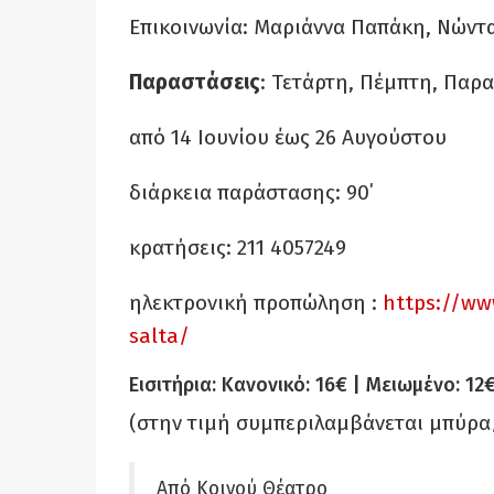
Επικοινωνία: Μαριάννα Παπάκη, Νώντα
Παραστάσεις
: Τετάρτη, Πέμπτη, Παρ
από 14 Ιουνίου έως 26 Αυγούστου
διάρκεια παράστασης: 90΄
κρατήσεις: 211 4057249
ηλεκτρονική προπώληση :
https://www
salta/
Eισιτήρια: Κανονικό: 16€ | Μειωμένο: 12
(στην τιμή συμπεριλαμβάνεται μπύρ
Από Κοινού Θέατρο