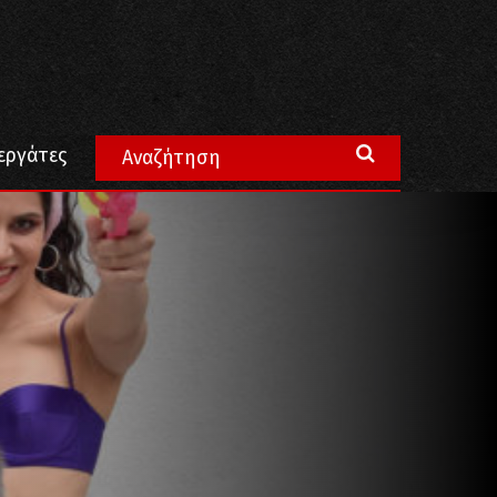
μιέρα στο Από Κοινού Θέατρο
εργάτες