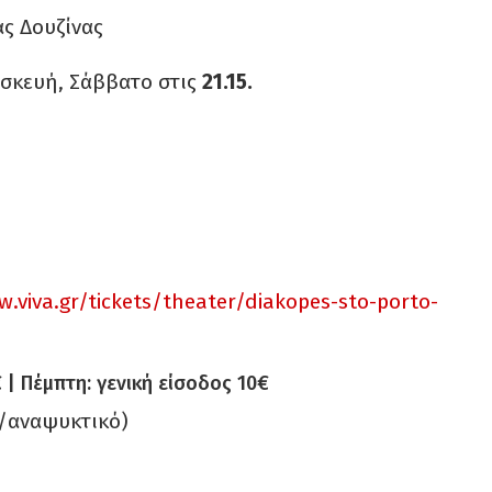
ς Δουζίνας
ασκευή, Σάββατο στις
21.15.
.viva.gr/tickets/
theater/diakopes-sto-porto-
€ | Πέμπτη: γενική είσοδος 10€
α/αναψυκτικό)