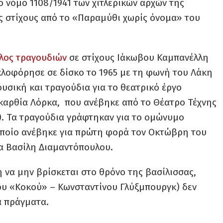
ο νόμο 1108/1941 των χιτλερικών αρχών της
ς στίχους από το «Παραμύθι χωρίς όνομα» του
λος τραγουδιών
σε στίχους Ιάκωβου Καμπανέλλη
κλοφόρησε σε δίσκο το 1965 με τη φωνή του Λάκη
ουσική και τραγούδια για το θεατρικό έργο
καρθία Λόρκα, που ανέβηκε από το Θέατρο Τέχνης
). Τα τραγούδια γράφτηκαν για το ομώνυμο
 οποίο ανέβηκε για πρώτη φορά τον Οκτώβρη του
ία Βασίλη Διαμαντόπουλου.
 να μην βρίσκεται στο θρόνο της βασίλισσας,
υ «Κοκού» – Κωνσταντίνου Γλύξμπουργκ) δεν
α πράγματα.