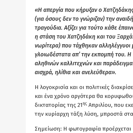
«Η απεργία που κήρυξαν ο Χατζηδάκη
(για όσους δεν το γνώριζαν) την αναι
τραγούδια. Αξίζει για τούτο κάθε έπα
η στάση του Χατζηδάκη και του Ξαρχάκ
νωρίτερα) που τάχθηκαν αλληλέγγυοι 
γλοιωδέστατα απ’ την εκπομπή του. Η
αληθινών καλλιτεχνών και παράδειγμ
αισχρά, ηλίθια και ανελεύθερα».
Η λογοκρισία και οι πολιτικές διακρίσ
και ένα χρόνο αργότερα θα κορυφωθο
ης
δικτατορίας της 21
Απριλίου, που εκ
την κυρίαρχη τάξη λύση, μπροστά στ
Σημείωση: Η φωτογραφία προέρχεται 