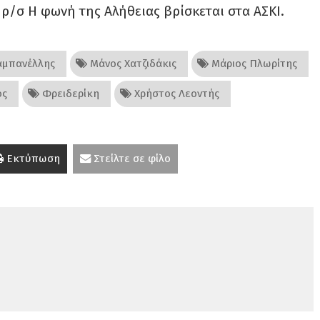
 ρ/σ Η φωνή της Αλήθειας βρίσκεται στα ΑΣΚΙ.
αμπανέλλης
Μάνος Χατζιδάκις
Μάριος Πλωρίτης
ος
Φρειδερίκη
Χρήστος Λεοντής
Εκτύπωση
Στείλτε σε φίλο