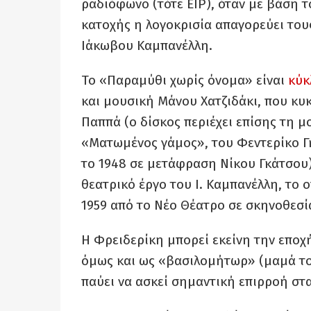
ραδιόφωνο (τότε ΕΙΡ), όταν με βάση τ
κατοχής η λογοκρισία απαγορεύει του
Ιάκωβου Καμπανέλλη.
Το «Παραμύθι χωρίς όνομα» είναι
κύκ
και μουσική Μάνου Χατζιδάκι, που κυ
Παππά (ο δίσκος περιέχει επίσης τη μ
«Ματωμένος γάμος», του Φεντερίκο Γ
το 1948 σε μετάφραση Νίκου Γκάτσου
θεατρικό έργο του Ι. Καμπανέλλη, το
1959 από το Νέο Θέατρο σε σκηνοθεσ
Η Φρειδερίκη μπορεί εκείνη την εποχή
όμως και ως «βασιλομήτωρ» (μαμά το
παύει να ασκεί σημαντική επιρροή στ