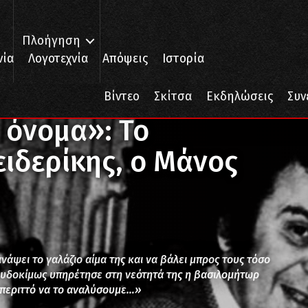
Πλοήγηση
νία
Λογοτεχνία
Απόψεις
Ιστορία
 όνομα»: Το «ψαλίδι» της Φρειδερίκης, ο Μάνος και ο Μίκης
Βίντεο
Σκίτσα
Εκδηλώσεις
Συν
 όνομα»: Το
ιδερίκης, ο Μάνος
ανάψει το γαλάζιο αίμα της και να βάλει μπρος τους τόσο
α ευδοκίμως υπηρέτησε στη νεότητά της η βασιλομήτωρ
ι περιττό να το αναλύσουμε…»