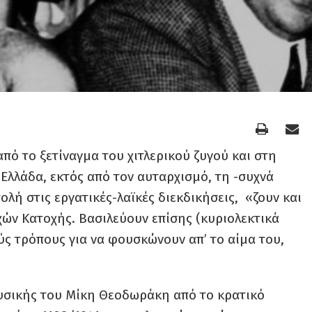
από το ξετίναγμα του χιτλερικού ζυγού και στη
Ελλάδα, εκτός από τον αυταρχισμό, τη -συχνά
ολή στις εργατικές-λαϊκές διεκδικήσεις, «ζουν και
χών Κατοχής. Βασιλεύουν επίσης (κυριολεκτικά
ύς τρόπους για να φουσκώνουν απ’ το αίμα του,
υσικής του Μίκη Θεοδωράκη από το κρατικό