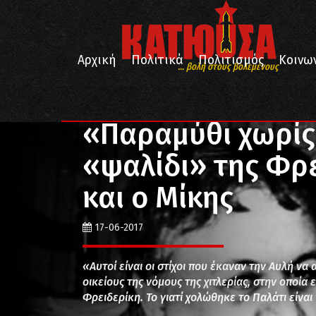
Αρχική
Πολιτικά
Πολιτισμός
Κοινω
... βολή στους βολεμένους
/
/
/
Αρχική
Πολιτισμός
Μουσική
«Παραμύθι χωρίς
«Παραμύθι χωρίς
«ψαλίδι» της Φρε
και ο Μίκης
17-06-2017
«Αυτοί είναι οι στίχοι που έκαναν την Αυλή να 
οικείους της νόμους της χιτλερίας, στην οποί
Φρειδερίκη. Το γιατί χολώθηκε το Παλάτι είνα