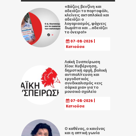
«Βάζεις βενζίνη και
αδειάζει το πορτοφόλι,
κλείνεις ακτοπλοϊκά και
αδειάζει ο
λογαριασμός, ψάχνεις
δωμάτιο και …αδειάζει
το όνειρο!»
07-08-2026 |
Κατιούσα
Λαϊκή Συσπείρωση
Χίου: Κυβέρνηση,
δημοτική αρχή, βολική
αντιπολίτευση και
εργοδοτικός
συνδικαλισμός «εις
σάρκα μια» για το
μουσικό σχολείο
07-08-2026 |
Κατιούσα
Ο καθένας, ο κανένας
και η οπτική γωνία