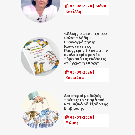
06-08-2026 | Λιάνα
Κανέλλη
«Άλκης ο ψεύτης» του
Φώντα Λάδη –
Εικονογράφηση:
Κωνσταντίνος
Ρουγγέρης | Ξανά στην
κυκλοφορία με νέο
τόμο από τις εκδόσεις
«Σύγχρονη Εποχή»
06-08-2026 |
Κατιούσα
Αριστεροί με δεξιές
τσέπες: Το Υπαρξιακό
και Ταξικό Αδιέξοδο της
Επιβίωσης
06-08-2026 |
Μώμος