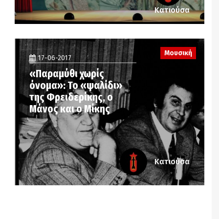
Κατιούσα
Μουσική
17-06-2017
«Παραμύθι χωρίς
όνομα»: Το «ψαλίδι»
της Φρειδερίκης, ο
Μάνος και ο Μίκης
Κατιούσα
Notice
: Undefined offset: 2 in