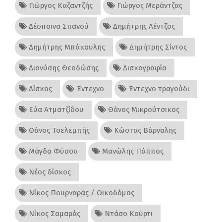
Γιώργος Καζαντζής
Γιώργος Μεράντζας
Δέσποινα Σπανού
Δημήτρης Λέντζος
Δημήτρης Μπάκουλης
Δημήτρης Σίντος
Διονύσης Θεοδώσης
Δισκογραφία
Δίσκος
Έντεχνο
Έντεχνο τραγούδι
Εύα Ατματζίδου
Θάνος Μικρούτσικος
Θάνος Τσελεμπής
Κώστας Βάρναλης
Μάγδα Φύσσα
Μανώλης Πάππος
Νέος δίσκος
Νίκος Πουρναράς / Οικοδόμος
Νίκος Σαμαράς
Ντάσο Κούρτι