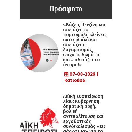
Πρόσφατα
«Βάζεις βενζίνη και
αδειάζει το
πορτοφόλι, κλείνεις
ακτοπλοϊκά και
αδειάζει ο
λογαριασμός,
ψάχνεις δωμάτιο
και …αδειάζει το
όνειρο!»
07-08-2026 |
Κατιούσα
Λαϊκή Συσπείρωση
Χίου: Κυβέρνηση,
δημοτική αρχή,
βολική
αντιπολίτευση και
εργοδοτικός
συνδικαλισμός «εις
σάρκα μια» για το