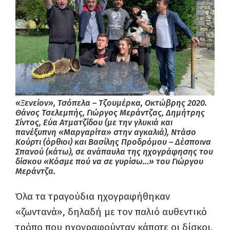
«Ξενείον», Τσόπελα – Τζουμέρκα, Οκτώβρης 2020.
Θάνος Τσελεμπής, Γιώργος Μεράντζας, Δημήτρης
Σίντος, Εύα Ατματζίδου (με την γλυκιά και
πανέξυπνη «Μαργαρίτα» στην αγκαλιά), Ντάσο
Κούρτι (όρθιοι) και Βασίλης Προδρόμου – Δέσποινα
Σπανού (κάτω), σε ανάπαυλα της ηχογράφησης του
δίσκου «Κόσμε πού να σε γυρίσω…» του Γιώργου
Μεράντζα.
Όλα τα τραγούδια ηχογραφήθηκαν
«ζωντανά», δηλαδή με τον παλιό αυθεντικό
τρόπο που ηχογραφούνταν κάποτε οι δίσκοι,