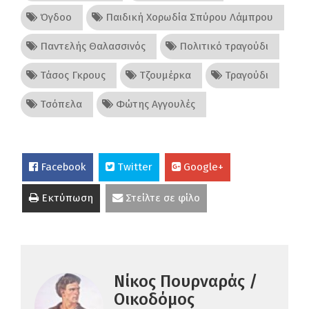
Όγδοο
Παιδική Χορωδία Σπύρου Λάμπρου
Παντελής Θαλασσινός
Πολιτικό τραγούδι
Τάσος Γκρους
Τζουμέρκα
Τραγούδι
Τσόπελα
Φώτης Αγγουλές
Facebook
Twitter
Google+
Εκτύπωση
Στείλτε σε φίλο
Νίκος Πουρναράς /
Οικοδόμος