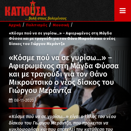
... βολή στους βολεμένους
/
/
/
Αρχική
Πολιτισμός
Μουσική
«Κόσμε πού να σε γυρίσω…» – Αφιερωμένος στη Μάγδα
Φύσσα και με τραγούδι για τον Θάνο Μικρούτσικο ο νέος
δίσκος του Γιώργου Μεράντζα
«Κόσμε πού να σε γυρίσω…» –
Αφιερωμένος στη Μάγδα Φύσσα
και με τραγούδι για τον Θάνο
Μικρούτσικο ο νέος δίσκος του
Γιώργου Μεράντζα
08-11-2020
«Κόσμε πού να σε γυρίσω…» είναι ο τίτλος του νέου
δίσκου του Γιώργου Μεράντζα, που πρόκειται να
κυκλοφορήσει και που αποτελεί την κατάθεση του