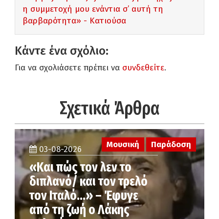
η συμμετοχή μου ενάντια σ’ αυτή τη
βαρβαρότητα» - Κατιούσα
Κάντε ένα σχόλιο:
Για να σχολιάσετε πρέπει να
συνδεθείτε
.
Σχετικά Άρθρα
Μουσική
Παράδοση
03-08-2026
«Και πώς τον λεν το
διπλανό/ και τον τρελό
τον Ιταλό…» – Έφυγε
από τη ζωή ο Λάκης