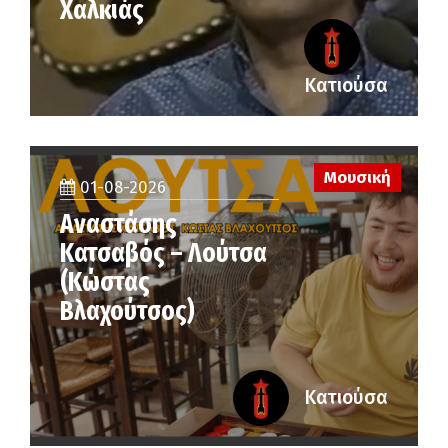
Χαλκιάς
Κατιούσα
Μουσική
01-08-2026
Αναστάσης
Κατσαβός – Λούτσα
(Κώστας
Βλαχούτσος)
Κατιούσα