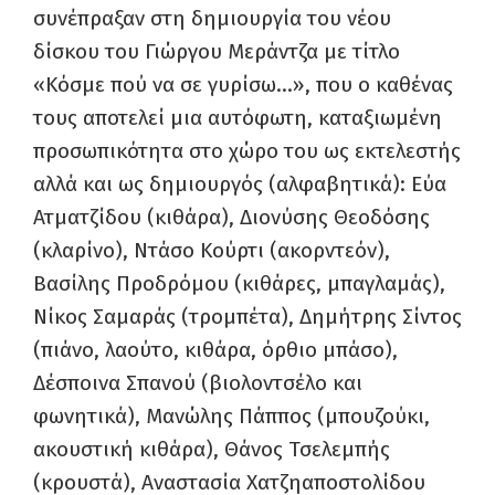
συνέπραξαν στη δημιουργία του νέου
δίσκου του Γιώργου Μεράντζα με τίτλο
«Κόσμε πού να σε γυρίσω…», που ο καθένας
τους αποτελεί μια αυτόφωτη, καταξιωμένη
προσωπικότητα στο χώρο του ως εκτελεστής
αλλά και ως δημιουργός (αλφαβητικά): Εύα
Ατματζίδου (κιθάρα), Διονύσης Θεοδόσης
(κλαρίνο), Ντάσο Κούρτι (ακορντεόν),
Βασίλης Προδρόμου (κιθάρες, μπαγλαμάς),
Νίκος Σαμαράς (τρομπέτα), Δημήτρης Σίντος
(πιάνο, λαούτο, κιθάρα, όρθιο μπάσο),
Δέσποινα Σπανού (βιολοντσέλο και
φωνητικά), Μανώλης Πάππος (μπουζούκι,
ακουστική κιθάρα), Θάνος Τσελεμπής
(κρουστά), Αναστασία Χατζηαποστολίδου