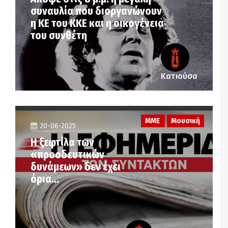
συναυλία που διοργανώνουν
η ΚΕ του ΚΚΕ και η οικογένεια
του συνθέτη
Κατιούσα
ΜΜΕ
Μουσική
20-06-2025
Η ξεφτίλα των
«προοδευτικών
δυνάμεων» δεν έχει
όρια…