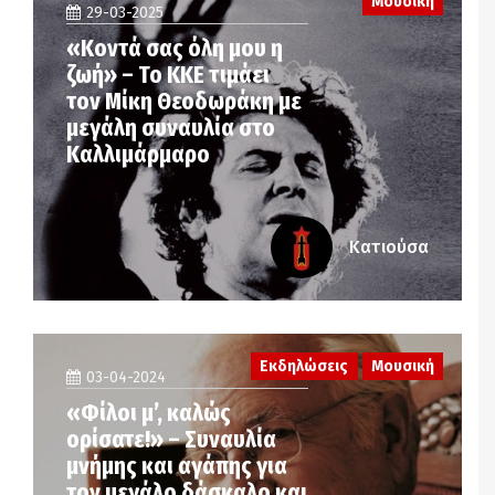
Μουσική
29-03-2025
«Κοντά σας όλη μου η
ζωή» – Το ΚΚΕ τιμάει
τον Μίκη Θεοδωράκη με
μεγάλη συναυλία στο
Καλλιμάρμαρο
Κατιούσα
Εκδηλώσεις
Μουσική
03-04-2024
«Φίλοι μ’, καλώς
ορίσατε!» – Συναυλία
μνήμης και αγάπης για
τον μεγάλο δάσκαλο και