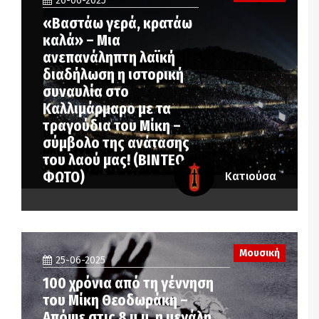
26-06-2025
«Βαστάω γερά, κρατάω
καλά» – Μια
ανεπανάληπτη λαϊκή
διαδήλωση η ιστορική
συναυλία στο
Καλλιμάρμαρο με τα
τραγούδια του Μίκη –
σύμβολο της ανάτασης
του λαού μας! (ΒΙΝΤΕΟ-
ΦΩΤΟ)
Κατιούσα
Μουσική
25-06-2025
100 χρόνια από τη γέννηση
του Μίκη Θεοδωράκη –
Απόψε στις 8 μ.μ. η μεγάλη