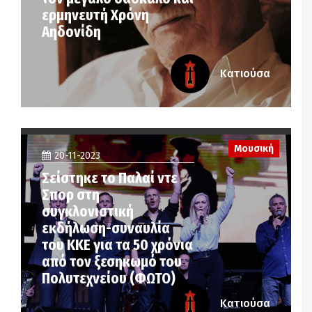
ερμηνευτή Χρόνη
Αηδονίδη
Κατιούσα
Μουσική
20-11-2023
Σείστηκε το Παλαί ντε
Σπορ στη
συγκλονιστική
εκδήλωση-συναυλία
του ΚΚΕ για τα 50 χρόνια
από τον ξεσηκωμό του
Πολυτεχνείου (ΦΩΤΟ)
Κατιούσα