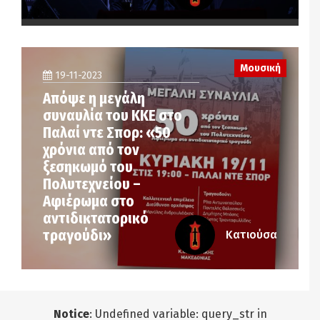
Μουσική
19-11-2023
Απόψε η μεγάλη
συναυλία του ΚΚΕ στο
Παλαί ντε Σπορ: «50
χρόνια από τον
ξεσηκωμό του
Πολυτεχνείου –
Αφιέρωμα στο
αντιδικτατορικό
τραγούδι»
Κατιούσα
Notice
: Undefined variable: query_str in