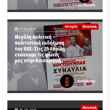
Κατιούσα
Ιστορία
Μουσική
17-04-2026
Μεγάλη πολιτική –
πολιτιστική εκδήλωση
του ΚΚΕ: Στις 25 Απρίλη
ενώνουμε τις φωνές
μας στην Καισαριανή
Κατιούσα
Μουσική