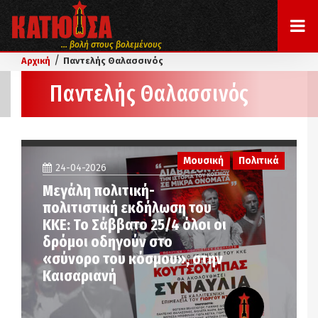
... βολή στους βολεμένους
/
Αρχική
Παντελής Θαλασσινός
Παντελής Θαλασσινός
Μουσική
Πολιτικά
24-04-2026
Μεγάλη πολιτική-
πολιτιστική εκδήλωση του
ΚΚΕ: Το Σάββατο 25/4 όλοι οι
δρόμοι οδηγούν στο
«σύνορο του κόσμου», στην
Καισαριανή