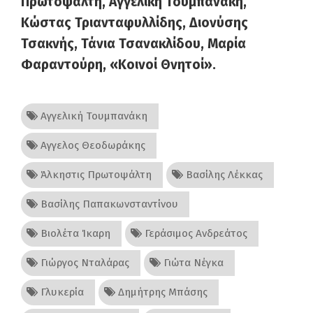
Πρωτοψάλτη, Αγγελική Τουμπανάκη,
Κώστας Τριανταφυλλίδης, Διονύσης
Τσακνής, Τάνια Τσανακλίδου, Μαρία
Φαραντούρη, «Κοινοί Θνητοί».
Αγγελική Τουμπανάκη
Αγγελος Θεοδωράκης
Άλκηστις Πρωτοψάλτη
Βασίλης Λέκκας
Βασίλης Παπακωνσταντίνου
Βιολέτα Ίκαρη
Γεράσιμος Ανδρεάτος
Γιώργος Νταλάρας
Γιώτα Νέγκα
Γλυκερία
Δημήτρης Μπάσης