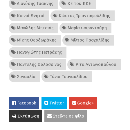
Διονύσης Τσακνής
ΚΕ του ΚΚΕ
Κοινοί Θνητοί
Κώστας Τριανταφυλλίδης
Μανώλης Μητσιάς
Μαρία Φαραντούρη
Μίκης Θεοδωράκης
Μίλτος Πασχαλίδης
Παναγιώτης Πετράκης
Παντελής Θαλασσινός
Ρίτα Αντωνοπούλου
Συναυλία
Τάνια Τσανακλίδου
Facebook
Twitter
Google+
Εκτύπωση
Στείλτε σε φίλο