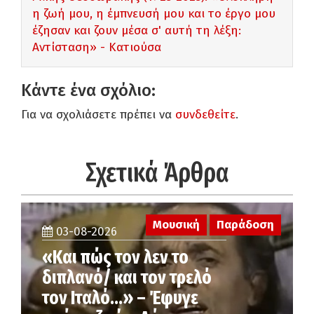
η ζωή μου, η έμπνευσή μου και το έργο μου
έζησαν και ζουν μέσα σ' αυτή τη λέξη:
Αντίσταση» - Κατιούσα
Κάντε ένα σχόλιο:
Για να σχολιάσετε πρέπει να
συνδεθείτε
.
Σχετικά Άρθρα
Μουσική
Παράδοση
03-08-2026
«Και πώς τον λεν το
διπλανό/ και τον τρελό
τον Ιταλό…» – Έφυγε