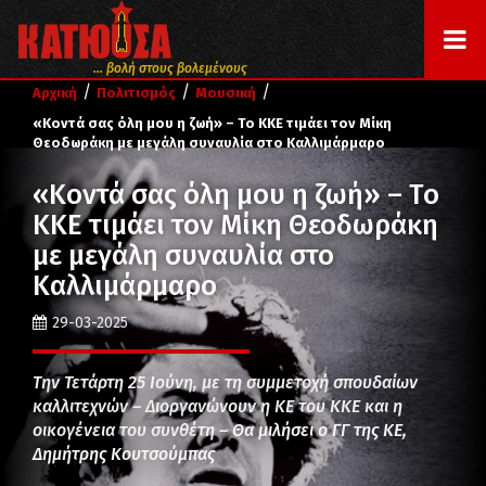
... βολή στους βολεμένους
/
/
/
Αρχική
Πολιτισμός
Μουσική
«Κοντά σας όλη μου η ζωή» – Το ΚΚΕ τιμάει τον Μίκη
Θεοδωράκη με μεγάλη συναυλία στο Καλλιμάρμαρο
«Κοντά σας όλη μου η ζωή» – Το
ΚΚΕ τιμάει τον Μίκη Θεοδωράκη
με μεγάλη συναυλία στο
Καλλιμάρμαρο
29-03-2025
Την Τετάρτη 25 Ιούνη, με τη συμμετοχή σπουδαίων
καλλιτεχνών – Διοργανώνουν η ΚΕ του ΚΚΕ και η
οικογένεια του συνθέτη – Θα μιλήσει ο ΓΓ της ΚΕ,
Δημήτρης Κουτσούμπας