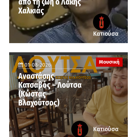
από τη ζωή ο Λάκης
Χαλκιάς
Κατιούσα
Μουσική
01-08-2026
Αναστάσης
Κατσαβός – Λούτσα
(Κώστας
Βλαχούτσος)
Κατιούσα