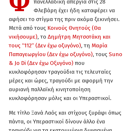
Φ
πανελλαδική απεργία στις 28
Φλεβάρη έχει ήδη καταφέρει να
αφήσει το στίγμα της πριν ακόμα ξεκινήσει.
Μετά από τους
Κοινούς Θνητούς (Θα
νικήσουμε)
, το
Δημήτρη Μητσοτάκη και
τους “112” (Δεν έχω οξυγόνο)
, τη
Μαρία
Παπαγεωργίου (Δεν έχω οξυγόνο)
, τους
Suno
& Jo Di (Δεν έχω Οξυγόνο)
που
κυκλοφόρησαν τραγούδια τις τελευταίες
μέρες και ώρες, τραγούδι με αφορμή την
αυριανή παλλαϊκή κινητοποίηση
κυκλοφόρησαν μόλις και οι Υπεραστικοί.
Με τίτλο Ξανά Λαός και στίχους ξυράφι όπως
πάντα, οι Υπεραστικοί δίνουν άλλο ένα
τραγούδι για τα εκατομμύρια διψασμένα