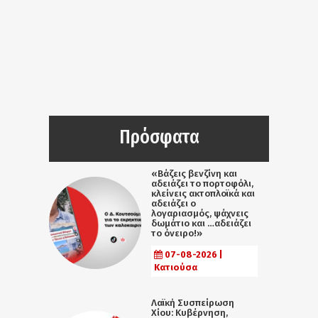
Πρόσφατα
«Βάζεις βενζίνη και
αδειάζει το πορτοφόλι,
κλείνεις ακτοπλοϊκά και
αδειάζει ο
λογαριασμός, ψάχνεις
δωμάτιο και …αδειάζει
το όνειρο!»
07-08-2026 |
Κατιούσα
Λαϊκή Συσπείρωση
Χίου: Κυβέρνηση,