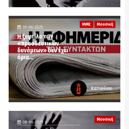
ΜΜΕ
Μουσική
20-06-2025
Η ξεφτίλα των
«προοδευτικών
δυνάμεων» δεν έχει
όρια…
Κατιούσα
Μουσική
08-06-2025