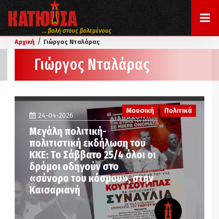
... βολή στους βολεμένους
/
Αρχική
Γιώργος Νταλάρας
Γιώργος Νταλάρας
Μουσική
Πολιτικά
24-04-2026
Μεγάλη πολιτική-
πολιτιστική εκδήλωση του
ΚΚΕ: Το Σάββατο 25/4 όλοι οι
δρόμοι οδηγούν στο
«σύνορο του κόσμου», στην
Καισαριανή