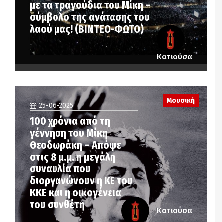
με τα τραγούδια του Μίκη –
σύμβολο της ανάτασης του
λαού μας! (ΒΙΝΤΕΟ-ΦΩΤΟ)
Κατιούσα
Μουσική
25-06-2025
100 χρόνια από τη
γέννηση του Μίκη
Θεοδωράκη – Απόψε
στις 8 μ.μ. η μεγάλη
συναυλία που
διοργανώνουν η ΚΕ του
ΚΚΕ και η οικογένεια
του συνθέτη
Κατιούσα