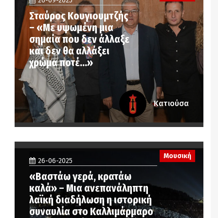
26-09-2025
Σταύρος Κουγιουμτζής
– «Με υψωμένη μια
σημαία που δεν άλλαξε
και δεν θα αλλάξει
χρώμα ποτέ…»
Κατιούσα
Μουσική
26-06-2025
«Βαστάω γερά, κρατάω
καλά» – Μια ανεπανάληπτη
λαϊκή διαδήλωση η ιστορική
συναυλία στο Καλλιμάρμαρο