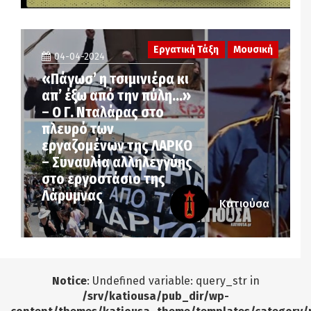
Εργατική Τάξη
Μουσική
04-04-2024
«Πάγωσ’ η τσιμινιέρα κι
απ’ έξω από την πύλη…»
– Ο Γ. Νταλάρας στο
πλευρό των
εργαζομένων της ΛΑΡΚΟ
– Συναυλία αλληλεγγύης
στο εργοστάσιο της
Λάρυμνας
Κατιούσα
Notice
: Undefined variable: query_str in
/srv/katiousa/pub_dir/wp-