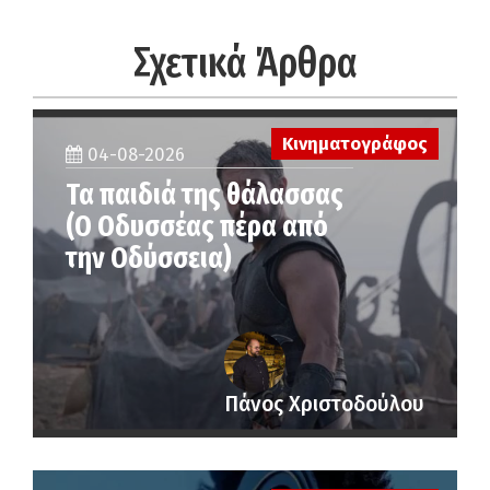
Σχετικά Άρθρα
Κινηματογράφος
04-08-2026
Τα παιδιά της θάλασσας
(Ο Οδυσσέας πέρα από
την Οδύσσεια)
Πάνος Χριστοδούλου