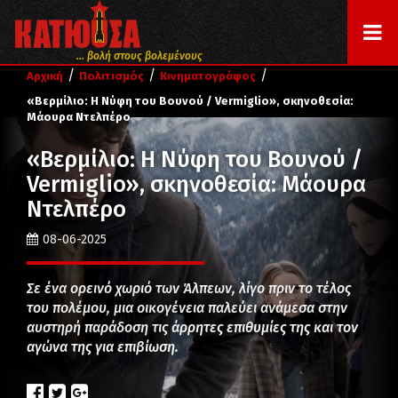
... βολή στους βολεμένους
/
/
/
Αρχική
Πολιτισμός
Κινηματογράφος
«Βερμίλιο: Η Νύφη του Βουνού / Vermiglio», σκηνοθεσία:
Μάουρα Ντελπέρο
«Βερμίλιο: Η Νύφη του Βουνού /
Vermiglio», σκηνοθεσία: Μάουρα
Ντελπέρο
08-06-2025
Σε ένα ορεινό χωριό των Άλπεων, λίγο πριν το τέλος
του πολέμου, μια οικογένεια παλεύει ανάμεσα στην
αυστηρή παράδοση τις άρρητες επιθυμίες της και τον
αγώνα της για επιβίωση.