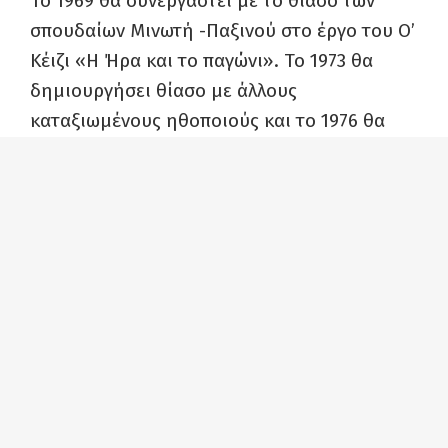
Το 1969 θα συνεργαστεί με το θίασο των
σπουδαίων Μινωτή -Παξινού στο έργο του Ο’
Κέιζι «Η Ήρα και το παγώνι». Το 1973 θα
δημιουργήσει θίασο με άλλους
καταξιωμένους ηθοποιούς και το 1976 θα
φτιάξει τον δικό του θίασο, όπου θα
ανεβάσει μεταξύ άλλων τον «Καλό
στρατιώτη Σβέικ» του Σωτήρη Πατατζή.
Πολλές είναι οι ερμηνευτικές επιτυχίες του
σε κωμωδίες και επιθεωρήσεις, όπως πολλές
και οι ταινίες που έπαιξε: «Αλέξης Ζορμπάς»,
«Το πρόσωπο της ημέρας», «Μπετόβεν και
μπουζούκι», «Ο μπούφος», «Ο τσαχπίνης»,
«Ο αρχιψεύταρος» κ.ά. Όμως λίγες φορές
του δόθηκε η δυνατότητα να παίξει σε