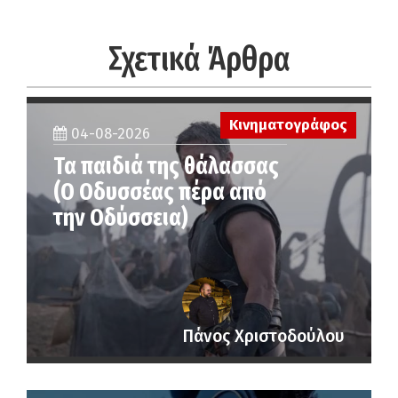
Σχετικά Άρθρα
Κινηματογράφος
04-08-2026
Τα παιδιά της θάλασσας
(Ο Οδυσσέας πέρα από
την Οδύσσεια)
Πάνος Χριστοδούλου