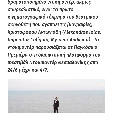
δραματοποιημένο ντοκιμαντέρ, άκρως
σουρεαλιστικό, είναι το πρώτο
κινηματογραφικό τόλμημα του θεατρικού
σκηνοθέτη που αγαπάει τις βιογραφίες,
Χριστόφορου Αντωνιάδη (Alexandros
Iolas
,
Imperator
Caligula
, My
dear
Andy
κ.α). Το
ντοκιμαντέρ παρουσιάζεται σε Παγκόσμια
Πρεμιέρα στη διαδικτυακή πλατφόρμα του
Φεστιβάλ Ντοκιμαντέρ Θεσσαλονίκης
από
24/6
μέχρι και
4/7.