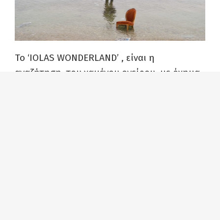
Το ‘IOLAS WONDERLAND’ , είναι η
αναζήτηση του χαμένου ονείρου, με όχημα
τη ζωή ενός ανθρώπου που πίστεψε ότι
μπορεί να καταφέρει το αδύνατο. Ο
Αλέξανδρος Ιόλας, ένας ταλαντούχος
πιανίστας, κορυφαίος χορευτής μπαλέτου
και ιμπρεσάριος της τέχνης, που η ζωή του
ήταν σαν παραμύθι αλλά ο θάνατος του σαν
τον επίλογο αρχαίας τραγωδίας, μπορεί
ακόμα, 33 χρόνια μετά το θάνατό του, να
αποτελέσει έμπνευση για έναν καλλιτέχνη.
Ρεαλισμός και σουρεαλισμός μπλέκονται σε