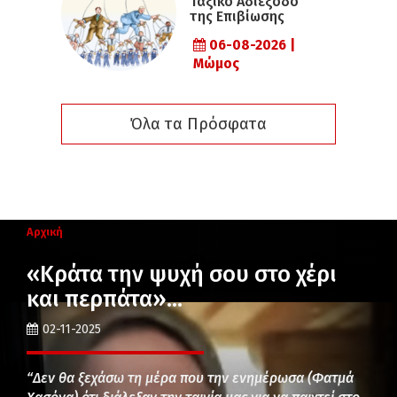
Ταξικό Αδιέξοδο
της Επιβίωσης
06-08-2026 |
Μώμος
Όλα τα Πρόσφατα
Αρχική
«Κράτα την ψυχή σου στο χέρι
και περπάτα»…
02-11-2025
“Δεν θα ξεχάσω τη μέρα που την ενημέρωσα (Φατμά