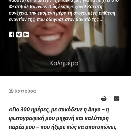
Χασόνα) ότι διάλεξαν την ταινία μας για να παιχτεί στο
Φεστιβάλ Καννών. Πώς έλαμψε ξανά! Και στη
συνέχεια, την επόμενη μέρα τη στοχευμένη επίθεση
εναντίον της, που οδήγησε στον θάνατό της…”
Κατιούσα
«Για 300 ημέρες, με συνόδευε η Anya – η
φωτογραφική μου μηχανή και καλύτερη
παρέα μου – που ήξερε πώς να αποτυπώνει,