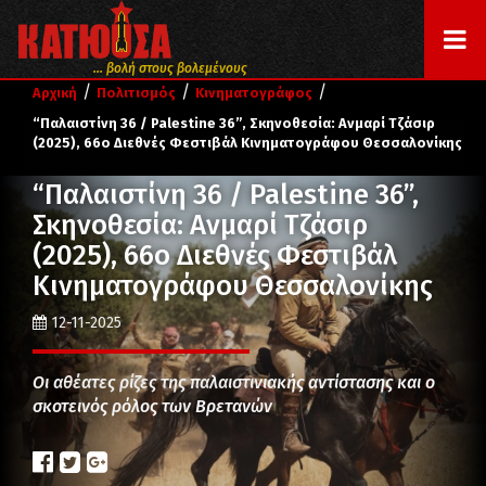
... βολή στους βολεμένους
/
/
/
Αρχική
Πολιτισμός
Κινηματογράφος
“Παλαιστίνη 36 / Palestine 36”, Σκηνοθεσία: Ανμαρί Τζάσιρ
(2025), 66ο Διεθνές Φεστιβάλ Κινηματογράφου Θεσσαλονίκης
“Παλαιστίνη 36 / Palestine 36”,
Σκηνοθεσία: Ανμαρί Τζάσιρ
(2025), 66ο Διεθνές Φεστιβάλ
Κινηματογράφου Θεσσαλονίκης
12-11-2025
Οι αθέατες ρίζες της παλαιστινιακής αντίστασης και ο
σκοτεινός ρόλος των Βρετανών