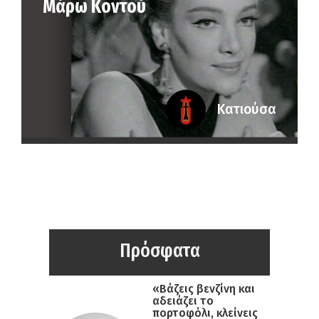
Μάρω Κοντού
Κατιούσα
Πρόσφατα
«Βάζεις βενζίνη και
αδειάζει το
πορτοφόλι, κλείνεις