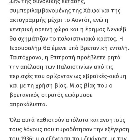
33% της συνολικής έκτασης,
συμπεριλαμβανομένης της Χάιφα και της
ακτογραμμής μέχρι το Ασντότ, ενώ η
κεντρική ορεινή χώρα και η έρημος Νεγκέβ
θα σχημάτιζαν το παλαιστινιακό κράτος. Η
Ιερουσαλήμ θα έμενε υπό βρετανική εντολή.
Ταυτόχρονα, η Επιτροπή προέβλεπε ρητά
την απέλαση των Παλαιστινίων από τις
περιοχές που ορίζονταν ως εβραϊκές-ακόμη
και με τη χρήση βίας. Μιας βίας που ο
βρετανικός στρατός εφάρμοσε
απροκάλυπτα.
Όλα αυτά καθιστούν απόλυτα κατανοητούς
τους λόγους που πυροδότησαν την εξέγερση
του 1936: μια εξέγερση που ξεκίνησε με την