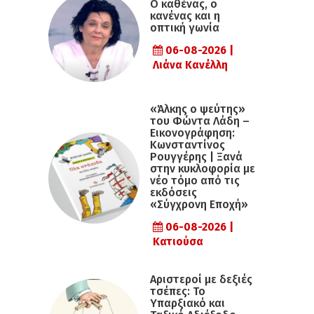
Ο καθένας, ο
κανένας και η
οπτική γωνία
06-08-2026 |
Λιάνα Κανέλλη
«Άλκης ο ψεύτης»
του Φώντα Λάδη –
Εικονογράφηση:
Κωνσταντίνος
Ρουγγέρης | Ξανά
στην κυκλοφορία με
νέο τόμο από τις
εκδόσεις
«Σύγχρονη Εποχή»
06-08-2026 |
Κατιούσα
Αριστεροί με δεξιές
τσέπες: Το
Υπαρξιακό και