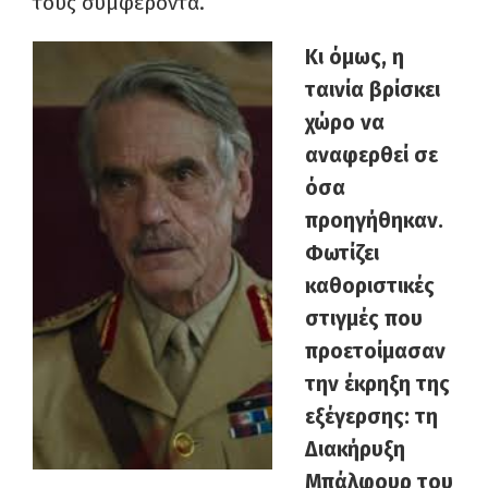
τους συμφέροντα.
Κι όμως, η
ταινία βρίσκει
χώρο να
αναφερθεί σε
όσα
προηγήθηκαν.
Φωτίζει
καθοριστικές
στιγμές που
προετοίμασαν
την έκρηξη της
εξέγερσης: τη
Διακήρυξη
Μπάλφουρ του