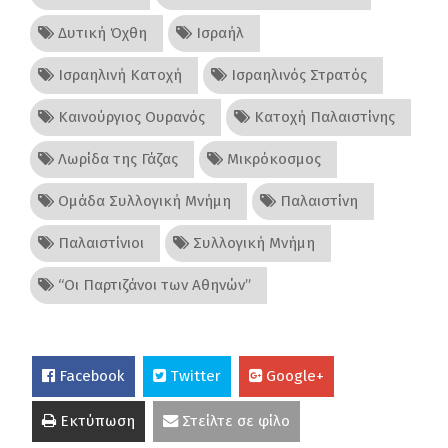
Δυτική Όχθη
Ισραήλ
Ισραηλινή Κατοχή
Ισραηλινός Στρατός
Καινούργιος Ουρανός
Κατοχή Παλαιστίνης
Λωρίδα της Γάζας
Μικρόκοσμος
Ομάδα Συλλογική Μνήμη
Παλαιστίνη
Παλαιστίνιοι
Συλλογική Μνήμη
“Οι Παρτιζάνοι των Αθηνών”
Facebook
Twitter
Google+
Εκτύπωση
Στείλτε σε φίλο