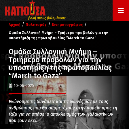
... βολή στους βολεμένους
/
/
/
Αρχική
Πολιτισμός
Κινηματογράφος
Ομάδα Συλλογική Μνήμη – Τριήμερο προβολών για την
υποστήριξη της πρωτοβουλίας “March to Gaza”
Ομάδα Συλλογική Μνήμη –
Τριήμερο προβολών για την
υποστήριξη της πρωτοβουλίας
“March to Gaza”
10-06-2025
Ενώνουμε τις δυνάμεις και τις φωνές μας με τους
ανθρώπους που θα συμμετέχουν στην πορεία προς τη
Γάζα για να σπάσει ο αποκλεισμός των Παλαιστίνιων
που ζουν εκεί.