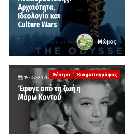
Αρχαιότητα,
Ιδεολογία και
Culture Wars
Μώμος
Θέατρο
Κινηματογράφος
15-07-2026
Έφυγε από τη ζωή η
Μάρω Κοντού