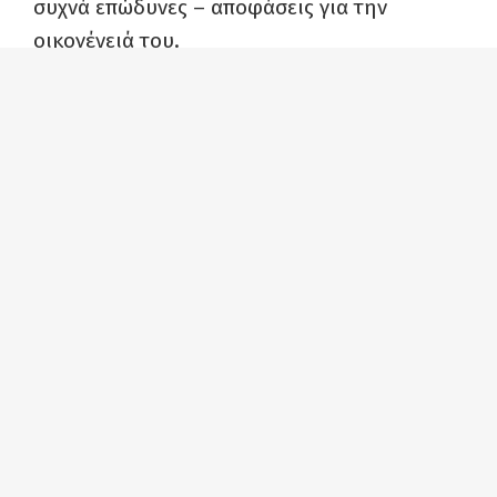
συχνά επώδυνες – αποφάσεις για την
οικογένειά του.
Η ιστορία της οικογένειας εκτυλίσσεται λίγο
πριν τη λήξη του Β’ Παγκοσμίου Πολέμου. Η
βαριά σκιά του πολέμου σκεπάζει το χωριό.
Οι στρατιώτες που επιστρέφουν κουβαλούν
βαθιές πληγές – σωματικές και ψυχικές. Κι