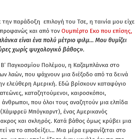
 την παράδοξη επιλογή του Τσε, η ταινία μου είχε
 προφανώς και από τον
Ουμπέρτο Εκο που επίσης,
λάνκα είναι ένα πολύ μέτριο φιλμ… Μου θυμίζει
ούρες χωρίς ψυχολογικό βάθος»
.
 Β’ Παγκοσμίου Πολέμου, η Καζαμπλάνκα στο
ν λαών, που ψάχνουν μια διέξοδο από τα δεινά
την ελεύθερη Αμερική. Εδώ βρίσκουν καταφύγιο
πατεώνες, καταζητούμενοι, καιροσκόποι,
 άνθρωποι, που όλοι τους αναζητούν μια ελπίδα
κ (Χάμφρεϋ Μπόγκαρντ), ένας Αμερικανός
μακρος και σκληρός. Κατά βάθος όμως κρύβει μια
τεί να το αποδείξει… Μια μέρα εμφανίζεται στο