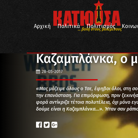
Αρχική
Πολιτικά
Πολιτισμός
Κοινω
... βολή στους βολεμένους
/
/
/
Αρχική
Πολιτισμός
Κινηματογράφος
Καζαμπλά
Καζαμπλάνκα, ο μ
28-05-2017
«Μας μάζεψε όλους ο Τσε, έφηβοι όλοι, στη σο
την επανάσταση. Για επιμόρφωση, πριν ξεκιν
φορά αντίκριζα τέτοια πολυτέλεια, όχι μόνο εγώ
δούμε είναι η Καζαμπλάνκα…». Ήταν σαν ράπι