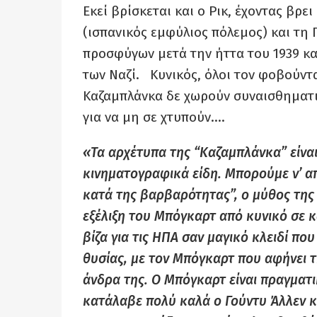
Εκεί βρίσκεται και ο Ρικ, έχοντας βρε
(ισπανικός εμφύλιος πόλεμος) και τη 
προσφύγων μετά την ήττα του 1939 κα
των Ναζί. Κυνικός, όλοι τον φοβούντα
Καζαμπλάνκα δε χωρούν συναισθηματισ
για να μη σε χτυπούν….
«Τα αρχέτυπα της “Καζαμπλάνκα” είνα
κινηματογραφικά είδη. Μπορούμε ν’ α
κατά της βαρβαρότητας”, ο μύθος της 
εξέλιξη του Μπόγκαρτ από κυνικό σε κ
βίζα για τις ΗΠΑ σαν μαγικό κλειδί πο
θυσίας, με τον Μπόγκαρτ που αφήνει τ
άνδρα της. Ο Μπόγκαρτ είναι πραγματ
κατάλαβε πολύ καλά ο Γούντυ Άλλεν κα