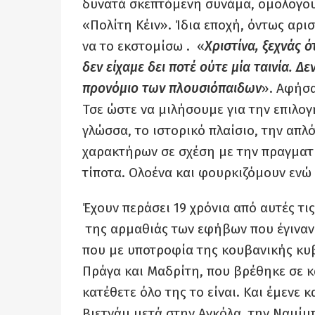
δυνατά σκεπτόμενη συνάμα, ομολογου
«Πολίτη Κέιν». Ίδια εποχή, όντως αρ
να το εκστομίσω . «
Χριστίνα, ξεχνάς 
δεν είχαμε δει ποτέ ούτε μία ταινία. 
προνόμιο των πλουσιόπαιδων
». Αφήσα
Τσε ώστε να μιλήσουμε για την επιλογ
γλώσσα, το ιστορικό πλαίσιο, την απλό
χαρακτήρων σε σχέση με την πραγματ
τίποτα. Ολοένα και φουρκιζόμουν ενώ 
Έχουν περάσει 19 χρόνια από αυτές τι
της αρμαθιάς των εφήβων που έγιναν 
που με υποτροφία της κουβανικής κυβ
Πράγα και Μαδρίτη, που βρέθηκε σε κ
κατέθετε όλο της το είναι. Και έμενε 
Βιετνάμ μετά στην Αγκόλα, την Ναμίμπ