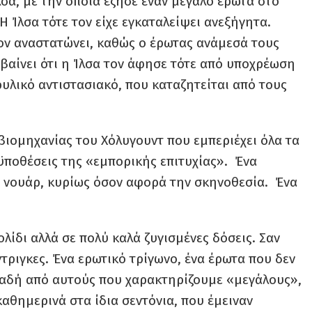
σα, με την οποία έζησε έναν μεγάλο έρωτα στο
 Η Ίλσα τότε τον είχε εγκαταλείψει ανεξήγητα.
ον αναστατώνει, καθώς ο έρωτας ανάμεσά τους
βαίνει ότι η Ίλσα τον άφησε τότε από υποχρέωση
ρυλικό αντιστασιακό, που καταζητείται από τους
 βιομηχανίας του Χόλυγουντ που εμπεριέχει όλα τα
οϋποθέσεις της «εμπορικής επιτυχίας». Ένα
 νουάρ, κυρίως όσον αφορά την σκηνοθεσία. Ένα
λίδι αλλά σε πολύ καλά ζυγισμένες δόσεις. Σαν
ντριγκες. Ένα ερωτικό τρίγωνο, ένα έρωτα που δεν
λαδή από αυτούς που χαρακτηρίζουμε «μεγάλους»,
αθημερινά στα ίδια σεντόνια, που έμειναν