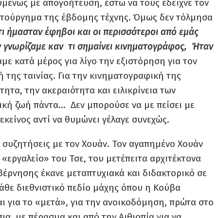
μένως με απογοήτευση, έστω να τους έδειχνε τον
ιστούργημα της έβδομης τέχνης. Όμως δεν τόλμησα
ότι ήμασταν έφηβοι και οι περισσότεροι από εμάς
Δεν γνωρίζαμε καν τι σημαίνει κινηματογράφος, Ήταν
με κατά μέρος για λίγο την εξιστόρηση για τον
ή της ταινίας. Για την κινηματογραφική της
τητα, την ακεραιότητα και ειλικρίνεια των
ική ζωή πάντα… Δεν μπορούσε να με πείσει με
εκείνος αντί να θυμώνει γέλαγε συνεχώς.
ς συζητήσεις με τον Χουάν. Τον αγαπημένο Χουάν
«εργαλείο» του Τσε, του μετέπειτα αρχιτέκτονα
έρνησης έκανε μεταπτυχιακά και διδακτορικό σε
άθε διεθνιστικό πεδίο μάχης όπου η Κούβα
και για το «μετά», για την ανοικοδόμηση, πρώτα στο
ια, με πέρασμα και από την Αιθιοπία για να