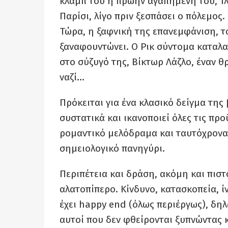
κλαμπ του η πρώην αγαπημένη του, Ίλ
Παρίσι, λίγο πριν ξεσπάσει ο πόλεμος.
Τώρα, η ξαφνική της επανεμφάνιση, τ
ξαναφουντώνει. Ο Ρικ σύντομα καταλα
στο σύζυγό της, Βίκτωρ Λάζλο, έναν θ
ναζί…
Πρόκειται για ένα κλασικό δείγμα της
συστατικά και ικανοποιεί όλες τις πρ
ρομαντικό μελόδραμα και ταυτόχρονα
σημειολογικό πανηγύρι.
Περιπέτεια και δράση, ακόμη και πιστο
αλατοπίπερο. Κίνδυνο, κατασκοπεία, ί
έχει happy end (όλως περιέργως), δη
αυτοί που δεν φθείρονται ξυπνώντας κ