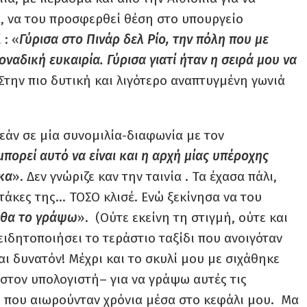
, να του προσφερθεί θέση στο υπουργείο
 : «
Γύρισα στο Πινάρ δελ Ρίο, την πόλη που με
ναδική ευκαιρία. Γύρισα γιατί ήταν η σειρά μου να
 Στην πιο δυτική και λιγότερο αναπτυγμένη γωνιά
εάν σε μία συνομιλία-διαφωνία με τον
μπορεί αυτό να είναι και η αρχή μίας υπέροχης
κα
». Δεν γνώριζε καν την ταινία . Τα έχασα πάλι,
τάκες της… ΤΟΣΟ κλισέ. Ενώ ξεκίνησα να του
 θα το γράψω
». (Ούτε εκείνη τη στιγμή, ούτε και
ιδητοποιήσει το τεράστιο ταξίδι που ανοιγόταν
ναι δυνατόν! Μέχρι και το σκυλί μου με σιχάθηκε
 στον υπολογιστή– για να γράψω αυτές τις
ο που αιωρούνταν χρόνια μέσα στο κεφάλι μου. Μα