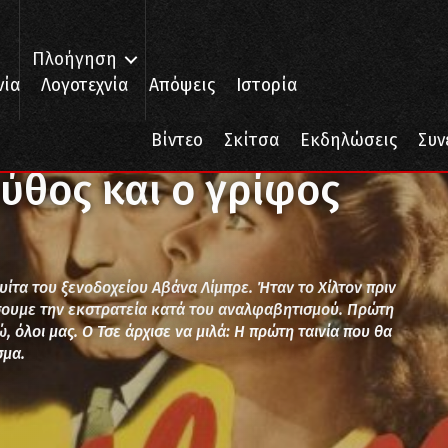
Πλοήγηση
νία
Λογοτεχνία
Απόψεις
Ιστορία
νκα, ο μύθος και ο γρίφος
Βίντεο
Σκίτσα
Εκδηλώσεις
Συν
ύθος και ο γρίφος
υίτα του ξενοδοχείου Αβάνα Λίμπρε. Ήταν το Χίλτον πριν
ήσουμε την εκστρατεία κατά του αναλφαβητισμού. Πρώτη
, όλοι μας. Ο Τσε άρχισε να μιλά: Η πρώτη ταινία που θα
σμα.