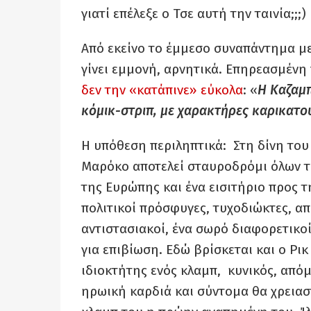
γιατί επέλεξε ο Τσε αυτή την ταινία;;;)
Από εκείνο το έμμεσο συναπάντημα με
γίνει εμμονή, αρνητικά. Επηρεασμένη
δεν την «κατάπινε» εύκολα
: «
Η Καζαμπ
κόμικ-στριπ, με χαρακτήρες καρικατ
Η υπόθεση περιληπτικά: Στη δίνη του
Μαρόκο αποτελεί σταυροδρόμι όλων τω
της Ευρώπης και ένα εισιτήριο προς 
πολιτικοί πρόσφυγες, τυχοδιώκτες, α
αντιστασιακοί, ένα σωρό διαφορετικοί
για επιβίωση. Εδώ βρίσκεται και ο Ρι
ιδιοκτήτης ενός κλαμπ, κυνικός, από
ηρωική καρδιά και σύντομα θα χρειασ