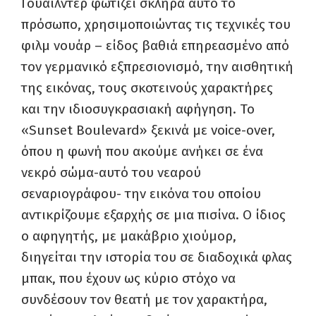
Γουάιλντερ φωτίζει σκληρά αυτό το
πρόσωπο, χρησιμοποιώντας τις τεχνικές του
φιλμ νουάρ – είδος βαθιά επηρεασμένο από
τον γερμανικό εξπρεσιονισμό, την αισθητική
της εικόνας, τους σκοτεινούς χαρακτήρες
και την ιδιοσυγκρασιακή αφήγηση. Το
«Sunset Boulevard» ξεκινά με voice-over,
όπου η φωνή που ακούμε ανήκει σε ένα
νεκρό σώμα-αυτό του νεαρού
σεναριογράφου- την εικόνα του οποίου
αντικρίζουμε εξαρχής σε μια πισίνα. Ο ίδιος
ο αφηγητής, με μακάβριο χιούμορ,
διηγείται την ιστορία του σε διαδοχικά φλας
μπακ, που έχουν ως κύριο στόχο να
συνδέσουν τον θεατή με τον χαρακτήρα,