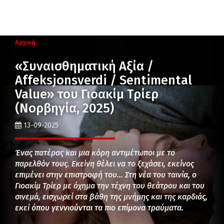
Αρχική
«Συναισθηματική Αξία /
Affeksjonsverdi / Sentimental
Value» του Γιοακίμ Τρίερ
(Νορβηγία, 2025)
13-09-2025
Ένας πατέρας και μια κόρη αντιμέτωποι με το
παρελθόν τους. Εκείνη θέλει να το ξεχάσει, εκείνος
επιμένει στην επιστροφή του… Στη νέα του ταινία, ο
Γιοακίμ Τρίερ με όχημα την τέχνη του θεάτρου και του
σινεμά, εισχωρεί στα βάθη της μνήμης και της καρδιάς,
εκεί όπου γεννιούνται τα πιο επίμονα τραύματα.