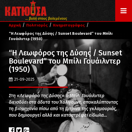
... βολή στους βολεμένους
/
/
/
Αρχική
Πολιτισμός
Κινηματογράφος
“Η Λεωφόρος της Δύσης / Sunset Boulevard” του Μπίλι
Γουάιλντερ (1950)
“Η Λεωφόρος της Δύσης / Sunset
Boulevard” του Μπίλι Γουάιλντερ
(1950)
21-09-2025
Στη «Λεωφόρο της Δύσης» ο Μπίλι Γουάιλντερ
διεισδύει στα άδυτα του Χόλιγουντ, αποκαλύπτοντας
τη βιομηχανία πίσω από τη βιτρίνα της γκλαμουριάς,
που δημιουργεί αλλά και καταστρέφει είδωλα…