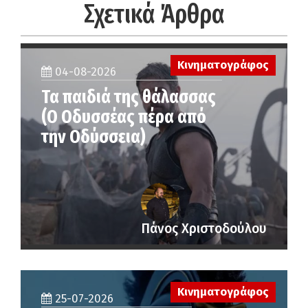
Σχετικά Άρθρα
Κινηματογράφος
04-08-2026
Τα παιδιά της θάλασσας
(Ο Οδυσσέας πέρα από
την Οδύσσεια)
Πάνος Χριστοδούλου
Κινηματογράφος
25-07-2026