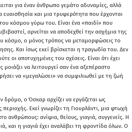
όκειται για έναν άνθρωπο γεμάτο αδυναμίες, αλλά
α ευαισθησία και μια τρυφερότητα που έρχονται
του κόσμου γύρω του. Είναι ένα «παιδί» που
υμβιβαστεί, αρνείται να αποδεχθεί την ασχήμια της
ου κόσμο, ο μόνος τρόπος να μεταμορφώσεις το
σης. Και ίσως εκεί βρίσκεται η τραγωδία του. Δεν
ύτε οι αποτυχημένες του σχέσεις. Είναι ότι έχει
ς μοιάζει να λειτουργεί σαν ένα αξεπέραστο
ρήσει να «μεγαλώσει» να συμφιλιωθεί με τη ζωή
ν δρόμο, ο Όσκαρ αρχίζει να εργάζεται ως
 περιοχής. Εκεί γνωρίζει τη Γιουρλάντι, μια φτωχή
άτο ανθρώπους: ανίψια, θείους, γιαγιά, συγγενείς. Η
ά, και η γιαγιά έχει αναλάβει τη φροντίδα όλων. Ο