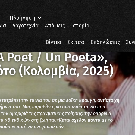
Πλοήγηση
νία
Λογοτεχνία
Απόψεις
Ιστορία
ιητής / A Poet / Un Poeta», του Σιμόν Μέσα Σότο (Κολομβία, 2025)
Βίντεο
Σκίτσα
Εκδηλώσεις
Συν
A Poet / Un Poeta»,
ότο (Κολομβία, 2025)
ατρέπει την ταινία του σε μια λαϊκή κραυγή, αντίστοιχη
 ήρωα του. Μας παραδίδει μια σπουδαία ταινία που
ε την ομορφιά της πραγματικής ποίησης: την ομορφιά
α «διεκδικώ» στη ζωή ταυτίζεται σχεδόν πάντα με το
ν παύουν ποτέ να ονειροπολούν.