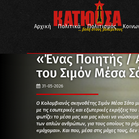
Αρχική
Πολιτικά
Πολιτισμός
Κοινω
... βολή στους βολεμένους
/
/
/
Αρχική
Πολιτισμός
Κινηματογράφος
«Ένας Πο
«Ένας Ποιητής / 
του Σιμόν Μέσα Σ
31-05-2026
O Κολομβιανός σκηνοθέτης Σιμόν Μέσα Σότο μετ
με τις εσωτερικές και εξωτερικές εκρήξεις του
φωτίζει το μέσα μας και μας κάνει να νιώσουμ
των απλών ανθρώπων, για τους οποίους το ρήμ
«μάχομαι». Και που, μέσα στις μάχες τους, δε