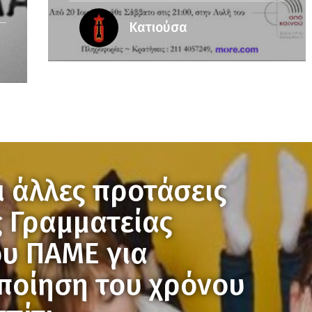
Κατιούσα
αι άλλες προτάσεις
 Γραμματείας
ου ΠΑΜΕ για
οποίηση του χρόνου