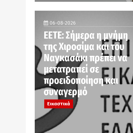
06-08-2026
ΕΕΤΕ: Σήμερα η μνήμη
της Χιροσίμα και του
Ναγκασάκι πρέπει να
μετατραπεί σε
προειδοποίηση και
συναγερμό
Εικαστικά