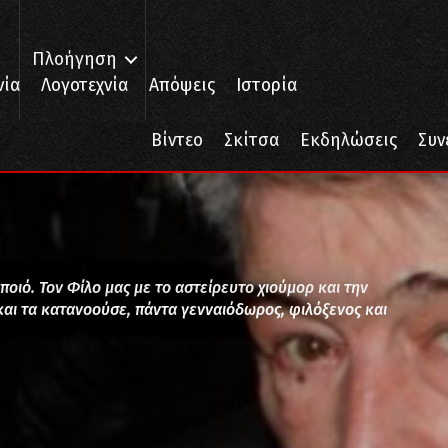
Πλοήγηση
νία
Λογοτεχνία
Απόψεις
Ιστορία
Βίντεο
Σκίτσα
Εκδηλώσεις
Συν
ιό. Τον Φίλο μας με το αστείρευτο χιούμορ και την
και τα κατανοούσε, πάντα γενναιόδωρος, φιλόξενος και