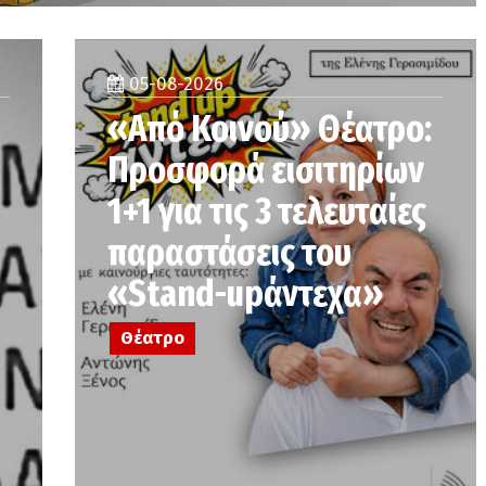
05-08-2026
«Από Κοινού» Θέατρο:
Προσφορά εισιτηρίων
1+1 για τις 3 τελευταίες
παραστάσεις του
«Stand-upάντεχα»
Θέατρο