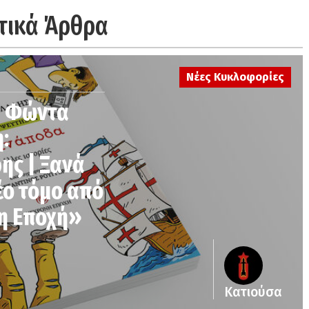
τικά Άρθρα
Νέες Κυκλοφορίες
υ Φώντα
:
ης | Ξανά
έο τόμο από
νη Εποχή»
Κατιούσα