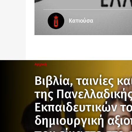
Κατιούσα
Αρχική
Βιβλία, ταινίες κ
της Πανελλαδικής
Εκπαιδευτικών τ
δημιουργική αξι