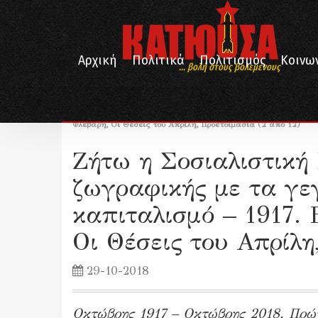
Αρχική
Πολιτικά
Πολιτισμός
Κοινω
... βολή στους βολεμένους
/
/
/
Αρχική
Πολιτισμός
Εικαστικά
Ζήτω η Σοσιαλιστική Επανάσταση! – 222 έργα ζωγραφικής με 
Φλεβάρη, Οι Θέσεις του Απρίλη, Προετοιμασία (2 από 12)
Ζήτω η Σοσιαλιστική
ζωγραφικής με τα γε
καπιταλισμό – 1917.
Οι Θέσεις του Απρίλη
29-10-2018
Οκτώβρης 1917 – Οκτώβρης 2018. Πρώτη