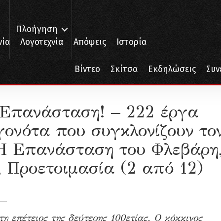
Πλοήγηση
νία
Λογοτεχνία
Απόψεις
Ιστορία
Βίντεο
Σκίτσα
Εκδηλώσεις
Συν
τα γεγονότα που συγκλονίζουν τον καπιταλισμό – 1917. Η Επανάσταση του
 Επανάσταση! – 222 έργα
γονότα που συγκλονίζουν το
 Η Επανάσταση του Φλεβάρη
, Προετοιμασία (2 από 12)
 επέτειος της δεύτερης 100ετίας. Ο κόκκινος