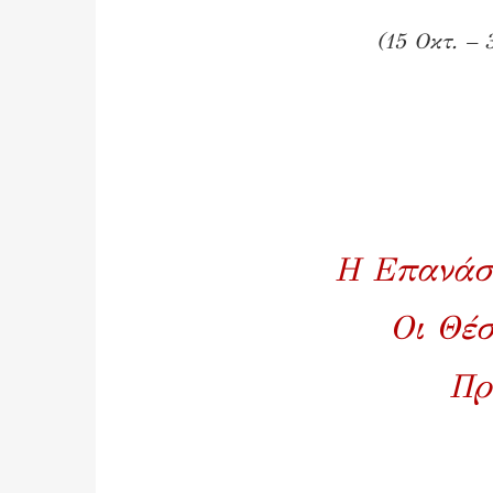
(15 Οκτ. – 
Η Επανάσ
Οι Θέσ
Πρ