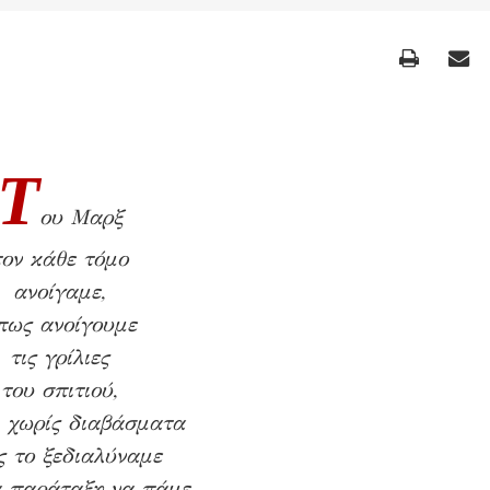
T
ου Μαρξ
τον κάθε τόμο
ανοίγαμε,
πως ανοίγουμε
τις γρίλιες
του σπιτιού,
 χωρίς διαβάσματα
ς το ξεδιαλύναμε
α παράταξη να πάμε