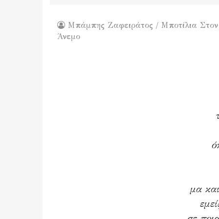
Μπάμπης Ζαφειράτος / Μποτίλια Στον
Άνεμο
ό
μα και
εμεί
σε ποι