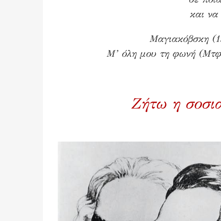
και να
Μαγιακόβσκη (19
Μ’ όλη μου τη φωνή (Μτφ.
Ζήτω η σοσι