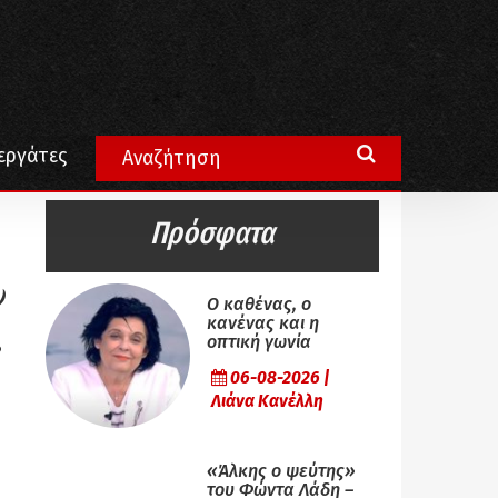
εργάτες
Πρόσφατα
ν
Ο καθένας, ο
κανένας και η
,
οπτική γωνία
06-08-2026 |
Λιάνα Κανέλλη
«Άλκης ο ψεύτης»
του Φώντα Λάδη –