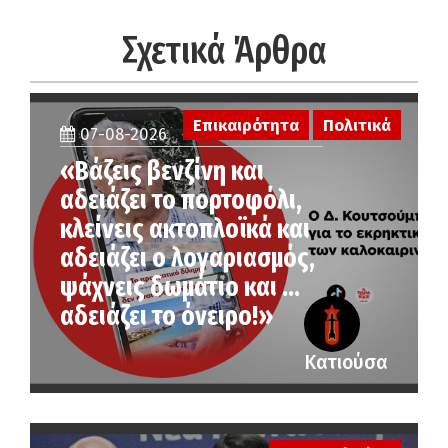
Σχετικά Άρθρα
Επικαιρότητα
Πολιτικά
07-08-2026
«Βάζεις βενζίνη και
αδειάζει το πορτοφόλι,
κλείνεις ακτοπλοϊκά και
αδειάζει ο λογαριασμός,
ψάχνεις δωμάτιο και …
αδειάζει το όνειρο!»
Κατιούσα