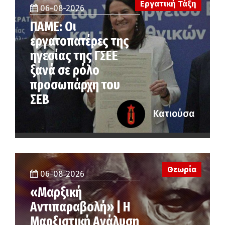
Εργατική Τάξη
06-08-2026
ΠΑΜΕ: Οι
εργατοπατέρες της
ηγεσίας της ΓΣΕΕ
ξανά σε ρόλο
προσωπάρχη του
ΣΕΒ
Κατιούσα
Θεωρία
06-08-2026
«Μαρξική
Αντιπαραβολή» | Η
Μαρξιστική Ανάλυση