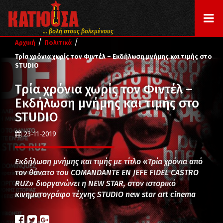
... βολή στους βολεμένους
/
/
Αρχική
Πολιτικά
Τρία χρόνια χωρίς τον Φιντέλ – Εκδήλωση μνήμης και τιμής στο
STUDIO
Τρία χρόνια χωρίς τον Φιντέλ –
Εκδήλωση μνήμης και τιμής στο
STUDIO
23-11-2019
Εκδήλωση μνήμης και τιμής με τίτλο «Τρία χρόνια από
τον θάνατο του COMANDANTE EN JEFE FIDEL CASTRO
RUZ» διοργανώνει η NEW STAR, στον ιστορικό
κινηματογράφο τέχνης STUDIO new star art cinema