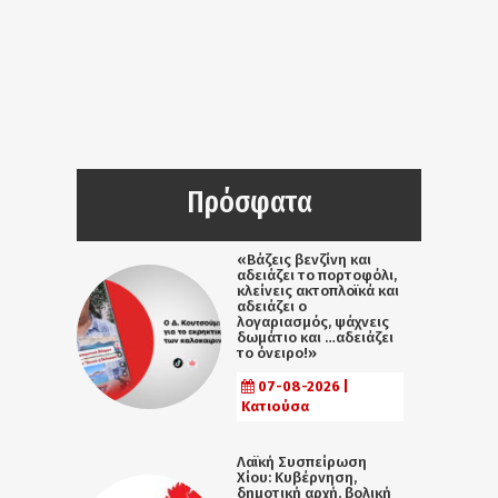
Πρόσφατα
«Βάζεις βενζίνη και
αδειάζει το πορτοφόλι,
κλείνεις ακτοπλοϊκά και
αδειάζει ο
λογαριασμός, ψάχνεις
δωμάτιο και …αδειάζει
το όνειρο!»
07-08-2026 |
Κατιούσα
Λαϊκή Συσπείρωση
Χίου: Κυβέρνηση,
δημοτική αρχή, βολική