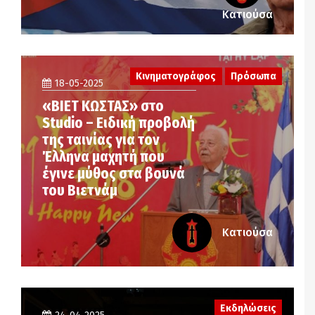
Κατιούσα
Κινηματογράφος
Πρόσωπα
18-05-2025
«ΒΙΕΤ ΚΩΣΤΑΣ» στο
Studio – Eιδική προβολή
της ταινίας για τον
Έλληνα μαχητή που
έγινε μύθος στα βουνά
του Βιετνάμ
Κατιούσα
Εκδηλώσεις