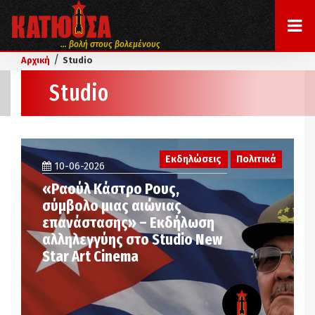
... βολή στους βολεμένους
/
Αρχική
Studio
Studio
Εκδηλώσεις
Πολιτικά
10-06-2026
«Ραούλ Κάστρο Ρους,
σύμβολο μιας αιώνιας
επανάστασης» – Εκδήλωση
αλληλεγγύης στο Studio New
Star Art Cinema