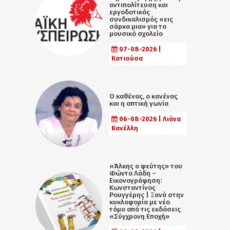
αντιπολίτευση και
εργοδοτικός
συνδικαλισμός «εις
σάρκα μια» για το
μουσικό σχολείο
07-08-2026 |
Κατιούσα
Ο καθένας, ο κανένας
και η οπτική γωνία
06-08-2026 | Λιάνα
Κανέλλη
«Άλκης ο ψεύτης» του
Φώντα Λάδη –
Εικονογράφηση:
Κωνσταντίνος
Ρουγγέρης | Ξανά στην
κυκλοφορία με νέο
τόμο από τις εκδόσεις
«Σύγχρονη Εποχή»