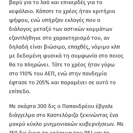
βαρύ για το λαό και επικερδές για το
κεφάλαιο. Κάποτε το χρέος ήταν κριτήριο
ψήφου, ενώ υπήρξαν εκλογές που ο
διάλογος μεταξύ των αστικών κομμάτων
εξαντλήθηκε στο χαρακτηρισμό του, αν
δηλαδή είναι βιώσιμο, επαχθές, νόμιμο κλπ
με δεδομένη φυσικά τη συμφωνία στο ποιος
θα το πληρώνει. Τότε το χρέος ήταν γύρω
στο 110% του ΑΕΠ, ενώ στην πανδημία
έφτασε το 205% και παραμένει σε αυτό το
επίπεδο.
Με σκάρτα 300 δις ο Παπανδρέου έβγαλε
διάγγελμα στο Καστελόριζο ξεκινώντας ένα
μακρύ κύκλο μνημονιακών κυβερνήσεων. Με
350 δις έγινε το κούρεμα του PSI και το