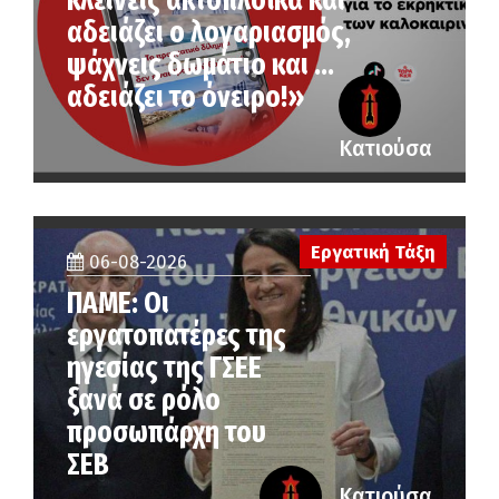
κλείνεις ακτοπλοϊκά και
αδειάζει ο λογαριασμός,
ψάχνεις δωμάτιο και …
αδειάζει το όνειρο!»
Κατιούσα
Εργατική Τάξη
06-08-2026
ΠΑΜΕ: Οι
εργατοπατέρες της
ηγεσίας της ΓΣΕΕ
ξανά σε ρόλο
προσωπάρχη του
ΣΕΒ
Κατιούσα