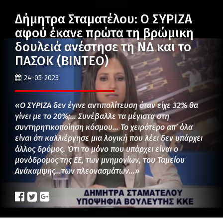
Δήμητρα Σταματέλου: Ο ΣΥΡΙΖΑ
αφού έκανε πρώτα τη βρώμικη
δουλειά ανέστησε τη ΝΔ και το
ΠΑΣΟΚ (ΒΙΝΤΕΟ)
24-05-2023
«Ο ΣΥΡΙΖΑ δεν έγινε αντιπολίτευση όταν είχε 32% θα
γίνει με το 20%;… Συνέβαλλε τα μέγιστα στη
συντηρητικοποίηση κόσμου… Το χειρότερο απ’ όλα
είναι ότι καλλιέργησε μια λογική που λέει δεν υπάρχει
άλλος δρόμος. Ότι το μόνο που υπάρχει είναι ο
μονόδρομος της ΕΕ, των μνημονίων, του Ταμείου
Ανάκαμψης…των πλεονασμάτων…»