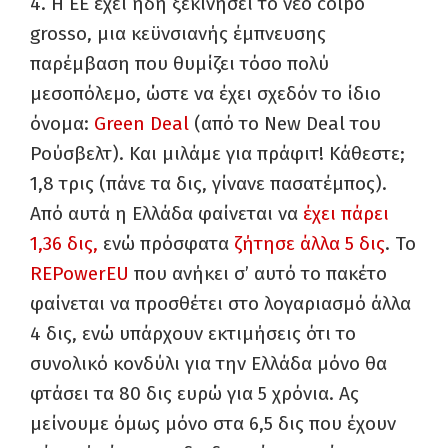
4. Η ΕΕ έχει ήδη ξεκινήσει το νέο colpo
grosso, μια κεϋνσιανής έμπνευσης
παρέμβαση που θυμίζει τόσο πολύ
μεσοπόλεμο, ώστε να έχει σχεδόν το ίδιο
όνομα:
Green Deal
(από το New Deal του
Ρούσβελτ). Και μιλάμε για πράφιτ! Κάθεστε;
1,8 τρις (πάνε τα δις, γίνανε πασατέμπος).
Από αυτά η Ελλάδα φαίνεται να
έχει πάρει
1,36 δις,
ενώ πρόσφατα
ζήτησε άλλα 5 δις
. Το
REPowerEU
που ανήκει σ’ αυτό το πακέτο
φαίνεται να προσθέτει στο λογαριασμό άλλα
4 δις, ενώ υπάρχουν εκτιμήσεις ότι το
συνολικό κονδύλι για την Ελλάδα μόνο θα
φτάσει τα 80 δις ευρώ για 5 χρόνια. Ας
μείνουμε όμως μόνο στα 6,5 δις που έχουν