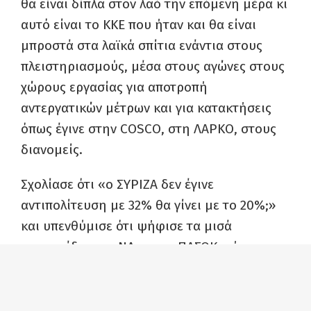
θα είναι δίπλα στον λαό την επόμενη μέρα κι
αυτό είναι το ΚΚΕ που ήταν και θα είναι
μπροστά στα λαϊκά σπίτια ενάντια στους
πλειστηριασμούς, μέσα στους αγώνες στους
χώρους εργασίας για αποτροπή
αντεργατικών μέτρων και για κατακτήσεις
όπως έγινε στην COSCO, στη ΛΑΡΚΟ, στους
διανομείς.
Σχολίασε ότι «ο ΣΥΡΙΖΑ δεν έγινε
αντιπολίτευση με 32% θα γίνει με το 20%;»
και υπενθύμισε ότι ψήφισε τα μισά
νομοσχέδια της ΝΔ και το ΠΑΣΟΚ ψήφισε το
70% αυτών!
Γι’ αυτό, σημείωσε, 190.000 ψηφοφόροι του