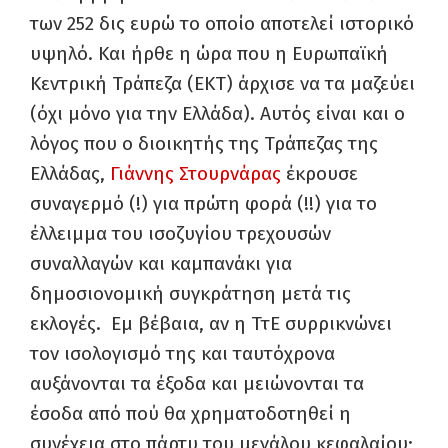
των 252 δις ευρώ το οποίο αποτελεί ιστορικό
υψηλό. Και ήρθε η ώρα που η Ευρωπαϊκή
Κεντρική Τράπεζα (ΕΚΤ) άρχισε να τα μαζεύει
(όχι μόνο για την Ελλάδα). Αυτός είναι και ο
λόγος που ο διοικητής της Τράπεζας της
Ελλάδας,
Γιάννης Στουρνάρας
έκρουσε
συναγερμό (!) για πρώτη φορά (!!) για το
έλλειμμα του ισοζυγίου τρεχουσών
συναλλαγών και καμπανάκι για
δημοσιονομική συγκράτηση μετά τις
εκλογές. Εμ βέβαια, αν η ΤτΕ συρρικνώνει
τον ισολογισμό της και ταυτόχρονα
αυξάνονται τα έξοδα και μειώνονται τα
έσοδα από πού θα χρηματοδοτηθεί η
συνέχεια στο πάρτυ του μεγάλου κεφαλαίου;