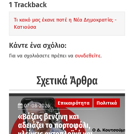
1
Trackback
Τι κακό μας έκανε ποτέ η Νέα Δημοκρατία; -
Κατιούσα
Κάντε ένα σχόλιο:
Για να σχολιάσετε πρέπει να
συνδεθείτε
.
Σχετικά Άρθρα
Επικαιρότητα
Πολιτικά
07-08-2026
«Βάζεις βενζίνη και
αδειάζει το πορτοφόλι,