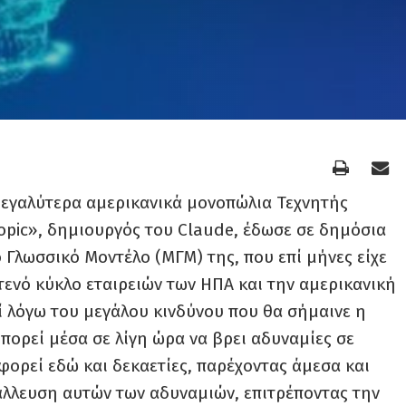
α μεγαλύτερα αμερικανικά μονοπώλια Τεχνητής
opic», δημιουργός του Claude, έδωσε σε δημόσια
 Γλωσσικό Μοντέλο (ΜΓΜ) της, που επί μήνες είχε
τενό κύκλο εταιρειών των ΗΠΑ και την αμερικανική
ί λόγω του μεγάλου κινδύνου που θα σήμαινε η
πορεί μέσα σε λίγη ώρα να βρει αδυναμίες σε
φορεί εδώ και δεκαετίες, παρέχοντας άμεσα και
άλλευση αυτών των αδυναμιών, επιτρέποντας την