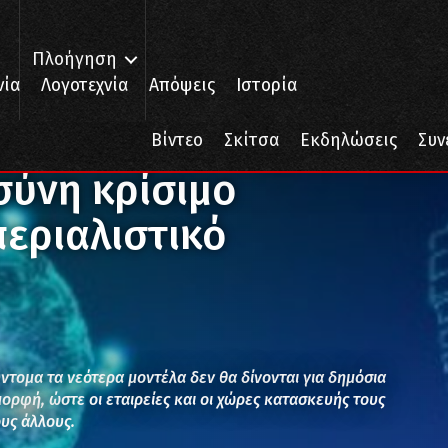
Πλοήγηση
νία
Λογοτεχνία
Απόψεις
Ιστορία
Νοημοσύνη κρίσιμο εργαλείο στον ιμπεριαλιστικό ανταγωνισμό
Βίντεο
Σκίτσα
Εκδηλώσεις
Συν
σύνη κρίσιμο
περιαλιστικό
ύντομα τα νεότερα μοντέλα δεν θα δίνονται για δημόσια
ορφή, ώστε οι εταιρείες και οι χώρες κατασκευής τους
υς άλλους.