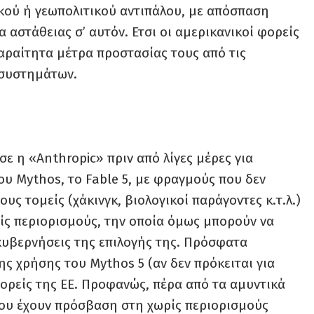
ού ή γεωπολιτικού αντιπάλου, με απόσπαση
αστάθειας σ’ αυτόν. Ετσι οι αμερικανικοί φορείς
αραίτητα μέτρα προστασίας τους από τις
 συστημάτων.
ε η «Anthropic» πριν από λίγες μέρες για
υ Mythos, το Fable 5, με φραγμούς που δεν
υς τομείς (χάκινγκ, βιολογικοί παράγοντες κ.τ.λ.)
ρίς περιορισμούς, την οποία όμως μπορούν να
κυβερνήσεις της επιλογής της. Πρόσφατα
ς χρήσης του Mythos 5 (αν δεν πρόκειται για
ορείς της ΕΕ. Προφανώς, πέρα από τα αμυντικά
 που έχουν πρόσβαση στη χωρίς περιορισμούς