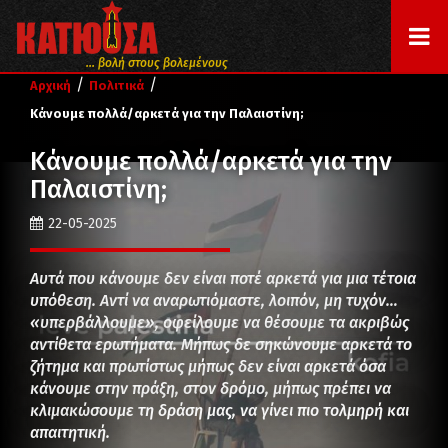
... βολή στους βολεμένους
/
/
Αρχική
Πολιτικά
Κάνουμε πολλά/αρκετά για την Παλαιστίνη;
Κάνουμε πολλά/αρκετά για την
Παλαιστίνη;
22-05-2025
Αυτά που κάνουμε δεν είναι ποτέ αρκετά για μια τέτοια
υπόθεση. Αντί να αναρωτιόμαστε, λοιπόν, μη τυχόν…
«υπερβάλλουμε», οφείλουμε να θέσουμε τα ακριβώς
αντίθετα ερωτήματα. Μήπως δε σηκώνουμε αρκετά το
ζήτημα και πρωτίστως μήπως δεν είναι αρκετά όσα
κάνουμε στην πράξη, στον δρόμο, μήπως πρέπει να
κλιμακώσουμε τη δράση μας, να γίνει πιο τολμηρή και
απαιτητική.