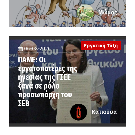
Μώμος
Εργατική Τάξη
06-08-2026
ΠΑΜΕ: Οι
εργατοπατέρες της
ηγεσίας της ΓΣΕΕ
ξανά σε ρόλο
προσωπάρχη του
ΣΕΒ
Κατιούσα