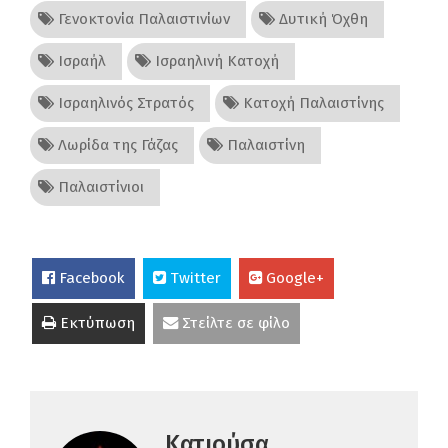
Γενοκτονία Παλαιστινίων
Δυτική Όχθη
Ισραήλ
Ισραηλινή Κατοχή
Ισραηλινός Στρατός
Κατοχή Παλαιστίνης
Λωρίδα της Γάζας
Παλαιστίνη
Παλαιστίνιοι
Facebook
Twitter
Google+
Εκτύπωση
Στείλτε σε φίλο
Κατιούσα