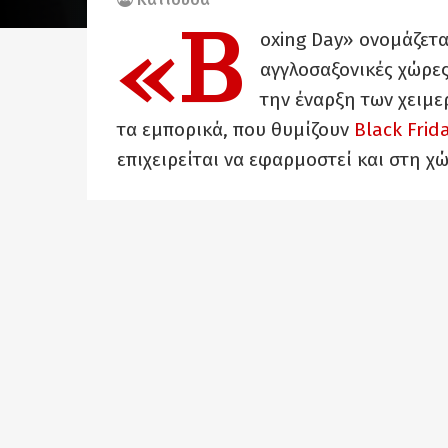
«B
oxing Day» ονομάζετα
αγγλοσαξονικές χώρε
την έναρξη των χειμ
τα εμπορικά, που θυμίζουν
Black Frid
επιχειρείται να εφαρμοστεί και στη χ
Σύμφωνα με ανακοίνωση του Εργατικο
καταγγελίες εργαζομένων, περιήλθε σ
πρόθεση της εταιρείας McArthurglen
το κέντρο των εκπτωτικών καταστημά
Σπάτα Αττικής, κατά τη δεύτερη ημέρ
στη συνείδηση όλων μας αργία», ενώ η
καταστήματά της να είναι ανοιχτά στι
έχουν κατεβασμένα ρολά.