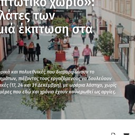
κπτωτικό χωριό»:
πλάτες των
μιά έκπτωση στα
ορικά και πολυεθνικές που διαμορφώνουν το
ημάτων, πιέζοντας τους εργαζόμενους να δουλεύουν
κές (17, 24 και 31 Δεκέμβρη), με ωράρια λάστιχο, χωρίς
 μέρες που εδώ και χρόνια έχουν καθιερωθεί ως αργίες.