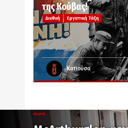
της Κούβας!
Διεθνή
Εργατική Τάξη
Κατιούσα
Αρχική