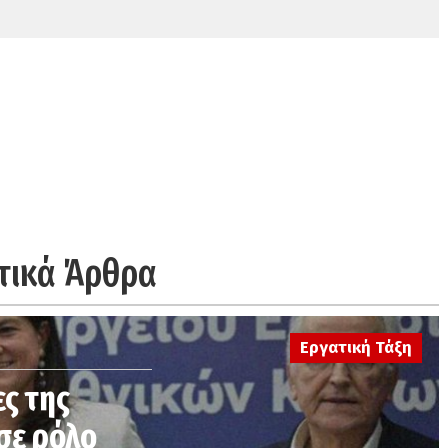
τικά Άρθρα
Εργατική Τάξη
ς της
 σε ρόλο