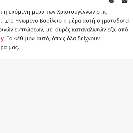
ι η επόμενη μέρα των Χριστουγέννων στις
ς. Στο Ηνωμένο Βασίλειο η μέρα αυτή σηματοδοτεί
ερινών εκπτώσεων, με ουρές καταναλωτών έξω από
ay
. Το «έθιμο» αυτό, όπως όλα δείχνουν
ώρα μας.
ύ Κέντρου Αθήνας: «Έπειτα από δεκάδες
ε γνώση του Εργατοϋπαλληλικού Κέντρου Αθήνας, η
 Ελλάς Μονοπρόσωπη ΕΠΕ, να διατηρήσει ανοικτό
των («ΕΚΠΤΩΤΙΚΟ ΧΩΡΙΟ») που εκμεταλλεύεται στα
α των Χριστουγέννων (26/12/2017), κατοχυρωμένη
 επιχείρηση έχει εκδηλώσει τις προθέσεις της τα
ς 2 του Γενάρη, μέρα που παραδοσιακά τα εμπορικά