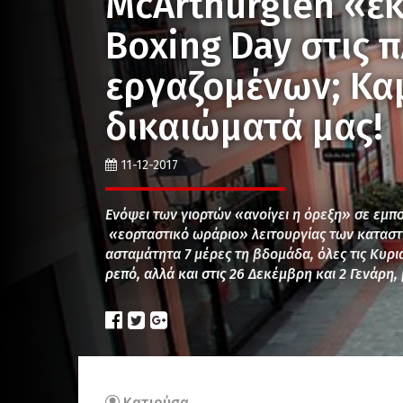
McArthurglen «ε
Boxing Day στις 
εργαζομένων; Κα
δικαιώματά μας!
11-12-2017
Ενόψει των γιορτών «ανοίγει η όρεξη» σε εμπ
«εορταστικό ωράριο» λειτουργίας των καταστ
ασταμάτητα 7 μέρες τη βδομάδα, όλες τις Κυρια
ρεπό, αλλά και στις 26 Δεκέμβρη και 2 Γενάρη,
Κατιούσα