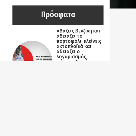
Πρόσφατα
«Βάζεις βενζίνη και
αδειάζει το
πορτοφόλι, κλείνεις
ακτοπλοϊκά και
αδειάζει ο
λογαριασμός,
ψάχνεις δωμάτιο
και …αδειάζει το
όνειρο!»
07-08-2026 |
Κατιούσα
Λαϊκή Συσπείρωση
Χίου: Κυβέρνηση,
δημοτική αρχή,
βολική
αντιπολίτευση και
εργοδοτικός
συνδικαλισμός «εις