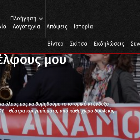
Πλοήγηση
νία
Λογοτεχνία
Απόψεις
Ιστορία
ναδέλφους μου ηθοποιούς
Βίντεο
Σκίτσα
Εκδηλώσεις
Συν
έλφους μου
για όλους μας να θυμηθούμε το ιστορικό κι ένδοξο
 – θέατρα και γυρίσματα, από κάθε χώρο δουλειάς –