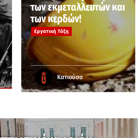
των εκμεταλλευτών και
των κερδών!
Εργατική Τάξη
Κατιούσα