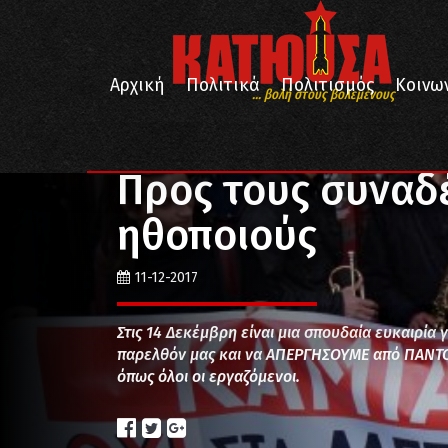
Αρχική
Πολιτικά
Πολιτισμός
Κοινω
... βολή στους βολεμένους
/
/
/
Αρχική
Πολιτικά
Εργατική Τάξη
Προς τους συ
Προς τους συναδ
ηθοποιούς
11-12-2017
Στις 14 Δεκέμβρη είναι μια σπουδαία ευκαιρία 
παρελθόν μας και να ΑΠΕΡΓΗΣΟΥΜΕ από ΠΑΝΤΟΥ
όπως όλοι οι εργαζόμενοι.