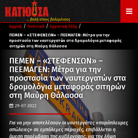
... βολή στους βολεμένους
/
/
/
Αρχική
Πολιτικά
Εργατική Τάξη
ΠΕΜΕΝ – «ΣΤΕΦΕΝΣΩΝ» – ΠΕΕΜΑΓΕΝ: Μέτρα για την
προστασία των ναυτεργατών στα δρομολόγια μεταφοράς
σιτηρών στη Μαύρη Θάλασσα
ΠΕΜΕΝ – «ΣΤΕΦΕΝΣΩΝ» –
ΠΕΕΜΑΓΕΝ: Μέτρα για την
προστασία των ναυτεργατών στα
δρομολόγια μεταφοράς σιτηρών
στη Μαύρη Θάλασσα
29-07-2022
Για να μην αποτελέσουν οι ναυτεργάτες «παράπλευρες
απώλειες» σε εμπόλεμες περιοχές, επιβάλλεται η
άμεση παρέμβαση της κυβέρνησης, για την λήψη