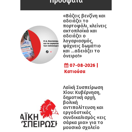
«Βάζεις βενζίνη και
αδειάζει το
πορτοφόλι, κλείνεις
ακτοπλοϊκά και
αδειάζει ο
λογαριασμός,
ψάχνεις δωμάτιο
και …αδειάζει το
όνειρο!»
07-08-2026 |
Κατιούσα
Λαϊκή Συσπείρωση
Χίου: Κυβέρνηση,
δημοτική αρχή,
βολική
αντιπολίτευση και
εργοδοτικός
συνδικαλισμός «εις
σάρκα μια» για το
μουσικό σχολείο