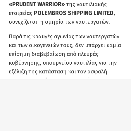
«PRUDENT WARRIOR»
της ναυτιλιακής
εταιρείας
POLEMBROS SHIPPING LIMITED,
συνεχίζεται
η ομηρία των ναυτεργατών.
Παρά τις κραυγές αγωνίας των ναυτεργατών
και των οικογενειών τους, δεν υπάρχει καμία
επίσημη διαβεβαίωση από πλευράς
κυβέρνησης, υπουργείου ναυτιλίας για την
εξέλιξη της κατάσταση και τον ασφαλή
επαναπατρισμό των ναυτεργατών.
Η ένοπλη κατάληψη των δύο πλοίων
συνδέεται με την κατάσχεση του ιρανικού
πετρελαίου, που μετέφερε το ρωσικό
δεξαμενόπλοιο
«LANA»,
κατ’ εντολή των
ΗΠΑ
λόγω των κυρώσεων, που έχουν επιβληθεί σε