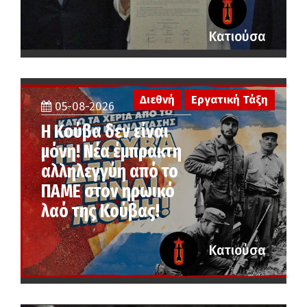
Κατιούσα
Διεθνή
Εργατική Τάξη
05-08-2026
Η Κούβα δεν είναι
μόνη! Νέα έμπρακτη
αλληλεγγύη από το
ΠΑΜΕ στον ηρωικό
λαό της Κούβας!
Κατιούσα