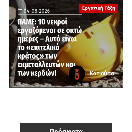
Εργατική Τάξη
04-08-2026
ΠΑΜΕ: 10 νεκροί
εργαζόμενοι σε οκτώ
ημέρες – Αυτό είναι
το «επιτελικό
κράτος» των
εκμεταλλευτών και
των κερδών!
Κατιούσα
Πρόσφατα