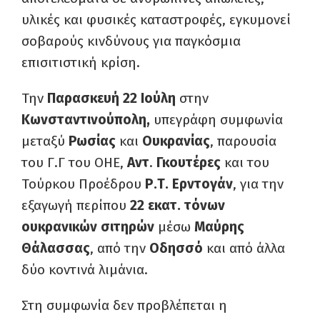
υλικές και φυσικές καταστροφές, εγκυμονεί
σοβαρούς κινδύνους για παγκόσμια
επισιτιστική κρίση.
Την
Παρασκευή 22 Ιούλη
στην
Κωνσταντινούπολη,
υπεγράφη συμφωνία
μεταξύ
Ρωσίας
και
Ουκρανίας
, παρουσία
του Γ.Γ του ΟΗΕ,
Αντ
.
Γκουτέρες
και του
Τούρκου Προέδρου
Ρ.Τ. Ερντογάν
, για την
εξαγωγή περίπου
22 εκατ. τόνων
ουκρανικών σιτηρών
μέσω
Μαύρης
Θάλασσας
, από την
Οδησσό
και από άλλα
δύο κοντινά λιμάνια.
Στη συμφωνία δεν προβλέπεται η