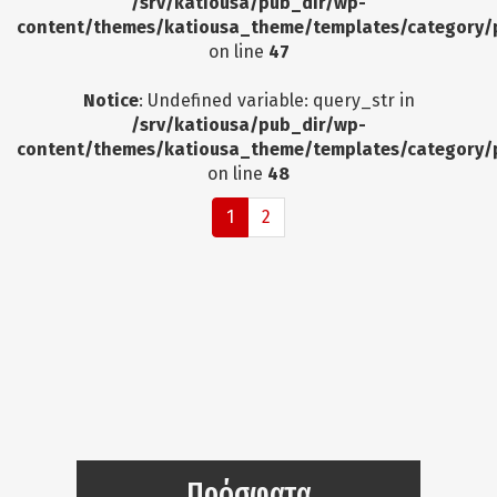
/srv/katiousa/pub_dir/wp-
content/themes/katiousa_theme/templates/category/
on line
47
Notice
: Undefined variable: query_str in
/srv/katiousa/pub_dir/wp-
content/themes/katiousa_theme/templates/category/
on line
48
1
2
Πρόσφατα