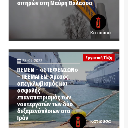
σιτηρών στη Μαύρη Θάλασσα
Κατιούσα
Εργατική Τάξη
28-07-2022
ΠΕΜΕΝ – «ΣΤΕΦΕΝΣΩΝ»
– ΠΕΕΜΑΓΕΝ: Άμεσος
απεγκλωβισμός και
ασφαλής
επαναπατρισμός των
ναυτεργατών των δύο
δεξαμενόπλοιων στο
Ιράν
Κατιούσα