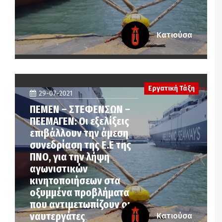
Κατιούσα
Εργατική Τάξη
29-07-2021
ΠΕΜΕΝ – ΣΤΕΦΕΝΣΩΝ –
ΠΕΕΜΑΓΕΝ: Οι εξελίξεις
επιβάλλουν την άμεση
συνεδρίαση της Ε.Ε της
ΠΝΟ, για την λήψη
αγωνιστικών
κινητοποιήσεων στα
οξυμμένα προβλήματα
που αντιμετωπίζουν οι
ναυτεργάτες
Κατιούσα