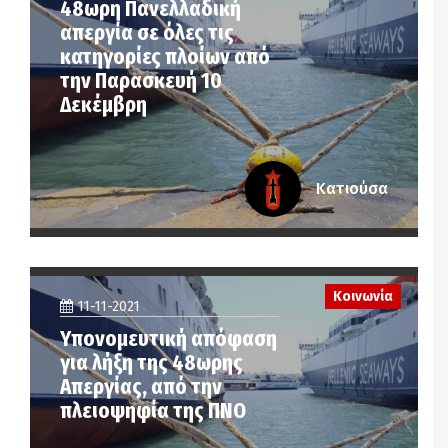
48ωρη Πανελλαδική
απεργία σε όλες τις
κατηγορίες πλοίων από
την Παρασκευή 10
Δεκέμβρη
Κατιούσα
Κοινωνία
11-11-2021
Υπονομευτική απόφαση
για λήξη της 48ωρης
Απεργίας, από την
πλειοψηφία της ΠΝΟ