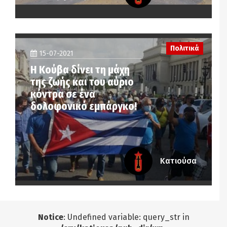
Πολιτικά
15-07-2021
Η Κούβα δίνει τη μάχη
της ζωής και του αύριο
κόντρα σε ένα
δολοφονικό εμπάργκο!
Κατιούσα
Notice
: Undefined variable: query_str in