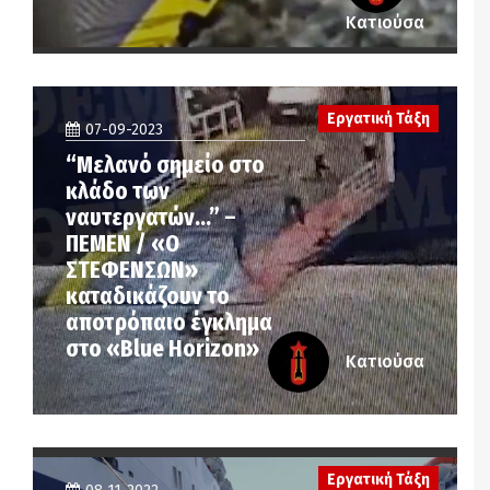
Κατιούσα
Εργατική Τάξη
07-09-2023
“Μελανό σημείο στο
κλάδο των
ναυτεργατών…” –
ΠΕΜΕΝ / «Ο
ΣΤΕΦΕΝΣΩΝ»
καταδικάζουν το
αποτρόπαιο έγκλημα
στο «Blue Horizon»
Κατιούσα
Εργατική Τάξη