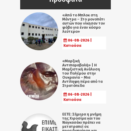
«Από το Μπλοκ στη
Μάντρα – Στο μονοπάτι
αυτών που νίκησαν τον
φόβο για έναν κόσμο
λεύτερο»
06-08-2026 |
Κατιούσα
«Μαρξική
Αντιπαραβολή» | Η
Μαρξιστική Ανάλυση
του Πολέμου στην
Ουκρανία – Μια
Αντίληψη πέρα από τα
Στρατόπεδα
06-08-2026 |
Κατιούσα
ΕΕΤΕ: Σήμερα η μνήμη
της Χιροσίμα και του
Ναγκασάκι πρέπει να
μετατραπεί σε
προειδοποίηση και