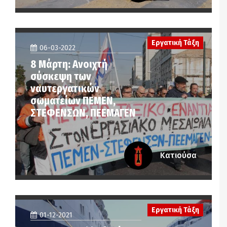
Εργατική Τάξη
06-03-2022
8 Μάρτη: Ανοιχτή
σύσκεψη των
ναυτεργατικών
σωματείων ΠΕΜΕΝ,
ΣΤΕΦΕΝΣΩΝ, ΠΕΕΜΑΓΕΝ
Κατιούσα
Εργατική Τάξη
01-12-2021