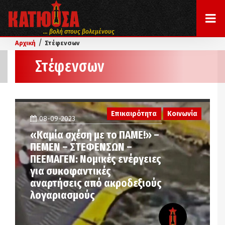
... βολή στους βολεμένους
/
Αρχική
Στέφενσων
Στέφενσων
Επικαιρότητα
Κοινωνία
08-09-2023
«Καμία σχέση με το ΠΑΜΕ!» –
ΠΕΜΕΝ – ΣΤΕΦΕΝΣΩΝ –
ΠΕΕΜΑΓΕΝ: Νομικές ενέργειες
για συκοφαντικές
αναρτήσεις από ακροδεξιούς
λογαριασμούς