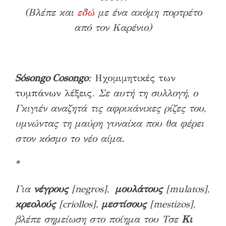
(Βλέπε και
εδώ
με ένα ακόμη πορτρέτο
από τον Καρένιο)
S
ó
songo
Cosongo
:
Ηχομιμητικές των
τυμπάνων λέξεις.
Σε αυτή τη συλλογή, ο
Γκιγιέν αναζητά τις αφρικάνικες ρίζες του,
υμνώντας τη μαύρη γυναίκα που θα φέρει
στον κόσμο το νέο αίμα.
*
Για
νέγρους
[negros],
μουλάτους
[mulato
s
],
κρεολούς
[crioll
os
],
μεστίσους
[mestizo
s
],
βλέπε σημείωση στο ποίημα του Τσε
Κι