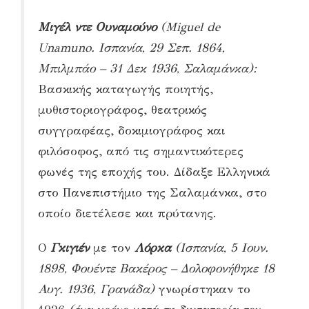
Μιγέλ ντε Ουναμούνο
(Miguel de
Unamuno. Ισπανία,
29 Σεπ. 1864,
Μπιλμπάο –
31 Δεκ 1936, Σαλαμάνκα)
:
Βασκικής καταγωγής ποιητής,
μυθιστοριογράφος, θεατρικός
συγγραφέας, δοκιμιογράφος και
φιλόσοφος, από τις σημαντικότερες
φωνές της εποχής του. Δίδαξε Ελληνικά
στο Πανεπιστήμιο της Σαλαμάνκα, στο
οποίο διετέλεσε και πρύτανης.
Ο
Γκιγιέν
με τον
Λόρκα
(
Ισπανία,
5 Ιουν.
1898, Φουέντε Βακέρος – Δολοφονήθηκε
18
Αυγ. 1936, Γρανάδα)
γνωρίστηκαν το