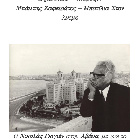
Μπάμπης Ζαφειράτος – Μποτίλια Στον
Άνεμο
Ο
Νικολάς Γκιγιέν
στην
Αβάνα
, με φόντο