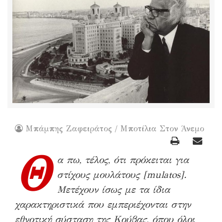
Μπάμπης Ζαφειράτος / Μποτίλια Στον Άνεμο
Θ
α πω, τέλος, ότι πρόκειται για
στίχους μουλάτους [mulatos].
Μετέχουν ίσως με τα ίδια
χαρακτηριστικά που εμπεριέχονται στην
εθνοτική σύσταση της Κούβας, όπου όλοι