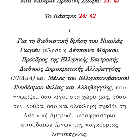
Μια Μακριά Πράσινη Σαύρα:
21: 47
Το Κάστρο:
24: 42
*
Για τη
διεθνιστική δράση του Νικολάς
Γκιγιέν
, μίλησε η
Δέσποινα Μάρκου
,
Πρόεδρος της Ελληνικής Επιτροπής
Διεθνούς Δημοκρατικής Αλληλεγγύης
(ΕΕΔΔΑ)
και
Μέλος του Ελληνοκουβανικού
Συνδέσμου Φιλίας και Αλληλεγγύης
, που
γνωρίζει, όσο λίγοι στη χώρα μας, τόσο
την Κούβα, όσο και ολόκληρη σχεδόν τη
Λατινική Αμερική, μεταφράστρια
σπουδαίων έργων της παγκόσμιας
λογοτεχνίας.