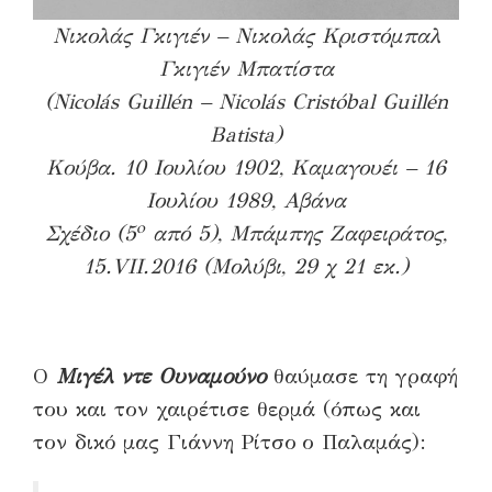
Νικολάς Γκιγιέν – Νικολάς Κριστόμπαλ
Γκιγιέν Μπατίστα
(Nicolás Guillén – Nicolás Cristóbal Guillén
Batista)
Κούβα. 10 Ιουλίου 1902, Καμαγουέι – 16
Ιουλίου 1989, Αβάνα
o
Σχέδιο (5
από 5), Μπάμπης Ζαφειράτος,
15.VII.2016 (Μολύβι, 29 χ 21 εκ.)
Ο
Μιγέλ ντε Ουναμούνο
θαύμασε τη γραφή
του και τον χαιρέτισε θερμά (όπως και
τον δικό μας Γιάννη Ρίτσο ο Παλαμάς):