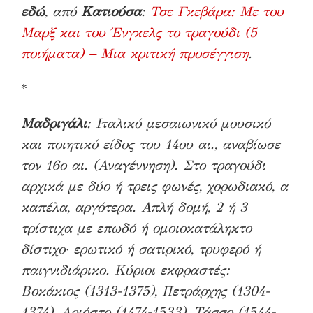
εδώ
, από
Κατιούσα
:
Τσε Γκεβάρα: Με του
Μαρξ και του Ένγκελς το τραγούδι (5
ποιήματα) – Μια κριτική προσέγγιση
.
*
Μαδριγάλι
: Ιταλικό μεσαιωνικό μουσικό
και ποιητικό είδος του 14ου αι., αναβίωσε
τον 16ο αι. (Αναγέννηση). Στο τραγούδι
αρχικά με δύο ή τρεις φωνές, χορωδιακό, α
καπέλα, αργότερα. Απλή δομή, 2 ή 3
τρίστιχα με επωδό ή ομοιοκατάληκτο
δίστιχο· ερωτικό ή σατιρικό, τρυφερό ή
παιγνιδιάρικο. Κύριοι εκφραστές:
Βοκάκιος (1313-1375), Πετράρχης (1304-
1374), Αριόστο (1474-1533), Τάσσο (1544-