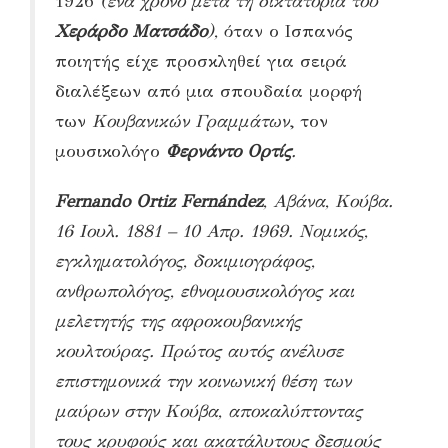
1926
(ένα χρόνο μετά τη δικτατορία του
Χεράρδο Ματσάδο
),
όταν ο Ισπανός
ποιητής είχε προσκληθεί για σειρά
διαλέξεων από μια σπουδαία μορφή
των
Κουβανικών Γραμμάτων
, τον
μουσικολόγο
Φερνάντο Ορτίς
.
Fernando Ortiz Fernández
, Αβάνα, Κούβα.
16 Ιουλ. 1881 –
10 Απρ. 1969.
Νομικός,
εγκληματολόγος, δοκιμιογράφος,
ανθρωπολόγος, εθνομουσικολόγος και
μελετητής της αφροκουβανικής
κουλτούρας. Πρώτος αυτός ανέλυσε
επιστημονικά την κοινωνική θέση των
μαύρων στην Κούβα, αποκαλύπτοντας
τους κρυφούς και ακατάλυτους δεσμούς