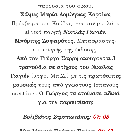
παρουσία του οίκου.
Σέλμις Μαρία Δομίνγκες Κορτίνα
,
Πρέσβειρα της Κούβας, για τον μουλάτο
εθνικό ποιητή
Νικολάς Γκιγιέν
.
Μπάμπης Ζαφειράτος
, Μεταφραστής-
επιμελητής της έκδοσης.
Από τον
Γιώργο Σαρρή α
κούγονται
3
τραγούδια σε στίχους του Νικολάς
Γκιγιέν
(μτφρ. Μπ.Ζ.) με τις
πρωτότυπες
μουσικές
τους από γνωστούς Ισπανούς
συνθέτες.
Ο Γιώργος τα ετοίμασε ειδικά
για την παρουσίαση:
Βολιβιάνος Στρατιωτάκος:
07: 08