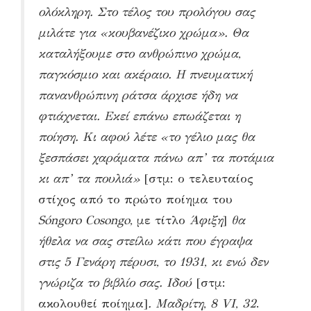
ολόκληρη. Στο τέλος
του προλόγου σας
μιλάτε για «κουβανέζικο χρώμα». Θα
καταλήξουμε στο ανθρώπινο χρώμα,
παγκόσμιο και ακέραιο. Η πνευματική
πανανθρώπινη ράτσα άρχισε ήδη να
φτιάχνεται. Εκεί επάνω επωάζεται η
ποίηση. Κι αφού λέτε «το γέλιο μας θα
ξεσπάσει χαράματα πάνω απ’ τα ποτάμια
κι απ’ τα πουλιά»
[στμ: ο τελευταίος
στίχος από το πρώτο ποίημα του
Sóngoro Cosongo,
με τίτλο
Άφιξη
]
θα
ήθελα να σας στείλω κάτι που έγραψα
στις 5 Γενάρη πέρυσι, το 1931,
κι ενώ δεν
γνώριζα το βιβλίο σας. Ιδού
[στμ:
ακολουθεί ποίημα]
. Μαδρίτη, 8 VI, 32
.