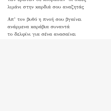
λιμάνι στην καρδιά σου αναζητάς
Απ’ τον βυθό η πνοή σου βγαίνει
ανάρμενα καράβια συναντά
το δελφίνι για σένα ανασαίνει
και με φωνή πελαγίσια απαντά
Στο σοκάκι που σε πνίγει το στενό
ξέχνα τ’ όνειρο που σε ξεχνά
τον μαύρο καημό τον σκοτεινό
κάποια χαρά στο διάβα σου περνά.
Πελαγιώ