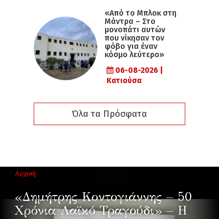
«Από το Μπλοκ στη
Μάντρα – Στο
μονοπάτι αυτών
που νίκησαν τον
φόβο για έναν
κόσμο λεύτερο»
06-08-2026 |
Κατιούσα
Όλα τα Πρόσφατα
Αρχική
«Δημήτρης Κοντογιάννης – 50
Χρόνια Λαϊκό Τραγούδι» – Η