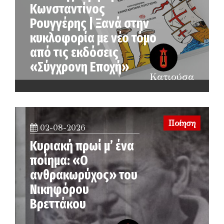
Κωνσταντίνος
Ρουγγέρης | Ξανά στην
κυκλοφορία με νέο τόμο
από τις εκδόσεις
«Σύγχρονη Εποχή»
Κατιούσα
Ποίηση
02-08-2026
Κυριακή πρωί μ’ ένα
ποίημα: «Ο
ανθρακωρύχος» του
Νικηφόρου
Βρεττάκου