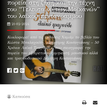
πορεία στη ζήση και την τέχνη
του “Τελευταίου των Μοϊκανών”
του λαϊκού πενταγράμμου
21-02-2024
Κυκλοφορεί από τις εκδόσεις Χαμάμ το βιβλίο του
Κώστα Μπαλαχούτη, «Δημήτρης Κοντογιάννης – 50
Χρόνια Λαϊκό Τραγούδι», που σκιαγραφεί την
πορεία του εξαιρετικού ερμηνευτή, μουσικού αλλά
και τραγουδοποιού Δημήτρη Κοντογιάννη.
Κατιούσα