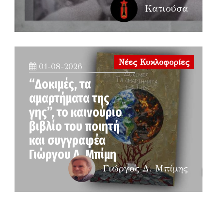
Κατιούσα
Νέες Κυκλοφορίες
01-08-2026
“Δοκιμές, τα
αμαρτήματα της
γης”, το καινούριο
βιβλίο του ποιητή
και συγγραφέα
Γιώργου Δ. Μπίμη
Γιώργος Δ. Μπίμης