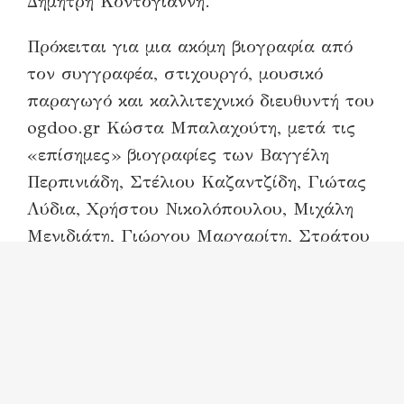
Δημήτρη Κοντογιάννη.
Πρόκειται για μια ακόμη βιογραφία από
τον συγγραφέα, στιχουργό, μουσικό
παραγωγό και καλλιτεχνικό διευθυντή του
ogdoo.gr Κώστα Μπαλαχούτη, μετά τις
«επίσημες» βιογραφίες των Βαγγέλη
Περπινιάδη, Στέλιου Καζαντζίδη, Γιώτας
Λύδια, Χρήστου Νικολόπουλου, Μιχάλη
Μενιδιάτη, Γιώργου Μαργαρίτη, Στράτου
Διονυσίου.
“Ο Δημήτρης Κοντογιάννης είναι ικανός
ερμηνευτής, από τους καλύτερούς μας, και
καλός μουσικός. Γνωρίζει πολύ καλά την
ιστορία και τα μυστικά του λαϊκού