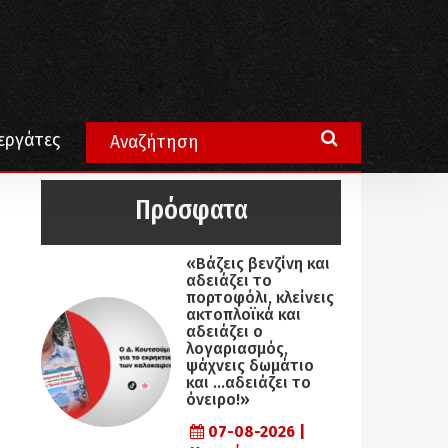
εργάτες
Πρόσφατα
«Βάζεις βενζίνη και
αδειάζει το
πορτοφόλι, κλείνεις
ακτοπλοϊκά και
αδειάζει ο
λογαριασμός,
ψάχνεις δωμάτιο
και …αδειάζει το
όνειρο!»
07-08-2026 |