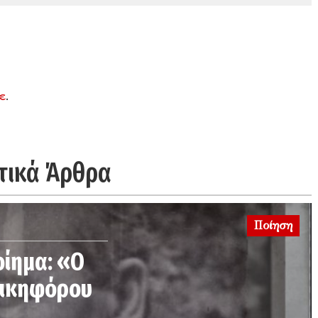
ε
.
τικά Άρθρα
Ποίηση
οίημα: «Ο
Νικηφόρου