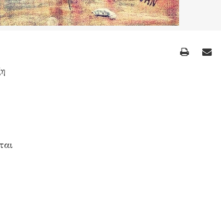
ξη
ται