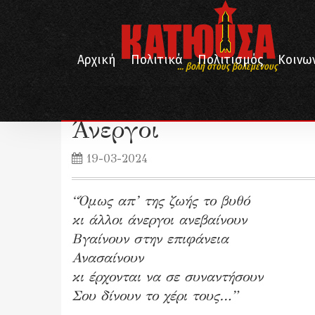
Αρχική
Πολιτικά
Πολιτισμός
Κοινω
... βολή στους βολεμένους
/
/
/
Αρχική
Λογοτεχνία
Ποίηση
Άνεργοι
Άνεργοι
19-03-2024
“Όμως απ’ της ζωής το βυθό
κι άλλοι άνεργοι ανεβαίνουν
Βγαίνουν στην επιφάνεια
Ανασαίνουν
κι έρχονται να σε συναντήσουν
Σου δίνουν το χέρι τους…”