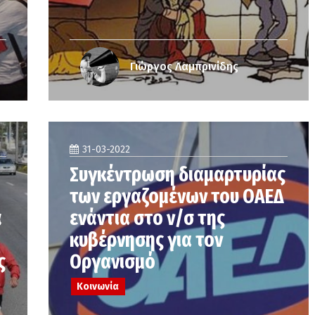
Γιώργος Λαμπρινίδης
31-03-2022
Συγκέντρωση διαμαρτυρίας
των εργαζομένων του ΟΑΕΔ
ά
ενάντια στο ν/σ της
κυβέρνησης για τον
ς
Οργανισμό
Κοινωνία