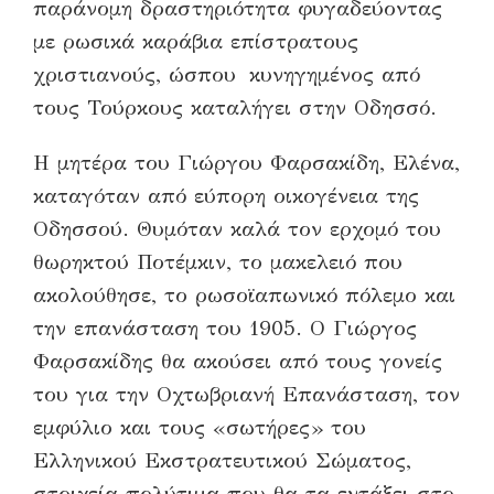
παράνομη δραστηριότητα φυγαδεύοντας
με ρωσικά καράβια επίστρατους
χριστιανούς, ώσπου κυνηγημένος από
τους Τούρκους καταλήγει στην Οδησσό.
Η μητέρα του Γιώργου Φαρσακίδη, Ελένα,
καταγόταν από εύπορη οικογένεια της
Οδησσού. Θυμόταν καλά τον ερχομό του
θωρηκτού Ποτέμκιν, το μακελειό που
ακολούθησε, το ρωσοϊαπωνικό πόλεμο και
την επανάσταση του 1905. Ο Γιώργος
Φαρσακίδης θα ακούσει από τους γονείς
του για την Οχτωβριανή Επανάσταση, τον
εμφύλιο και τους «σωτήρες» του
Ελληνικού Εκστρατευτικού Σώματος,
στοιχεία πολύτιμα που θα τα εντάξει στο