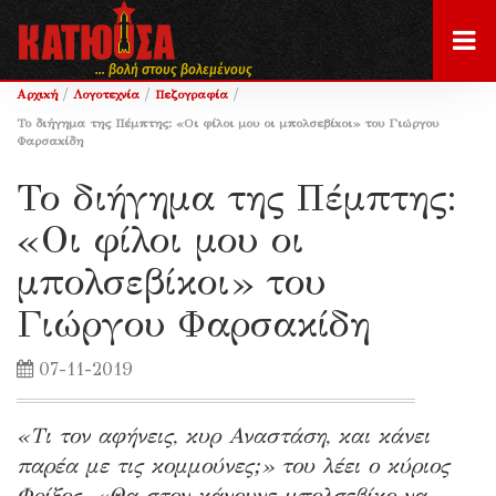
... βολή στους βολεμένους
/
/
/
Αρχική
Λογοτεχνία
Πεζογραφία
Το διήγημα της Πέμπτης: «Οι φίλοι μου οι μπολσεβίκοι» του Γιώργου
Φαρσακίδη
Το διήγημα της Πέμπτης:
«Οι φίλοι μου οι
μπολσεβίκοι» του
Γιώργου Φαρσακίδη
07-11-2019
«Τι τον αφήνεις, κυρ Αναστάση, και κάνει
παρέα με τις κομμούνες;» του λέει ο κύριος
Φρίξος. «Θα στον κάνουνε μπολσεβίκο να