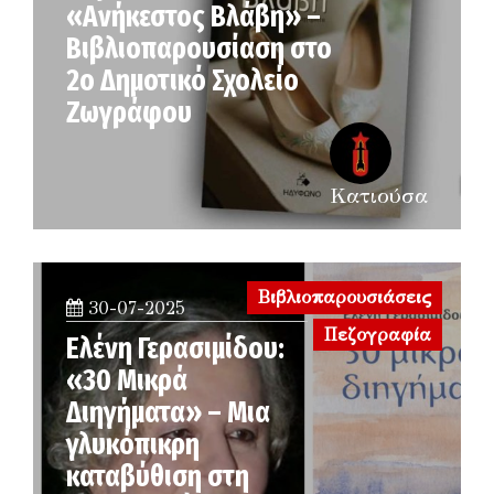
«Ανήκεστος Βλάβη» –
Βιβλιοπαρουσίαση στο
2ο Δημοτικό Σχολείο
Ζωγράφου
Κατιούσα
Βιβλιοπαρουσιάσεις
30-07-2025
Πεζογραφία
Ελένη Γερασιμίδου:
«30 Μικρά
Διηγήματα» – Μια
γλυκόπικρη
καταβύθιση στη