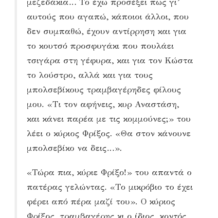
μεζεδάκια… Το έχω προσέξει πως γι’
αυτούς που αγαπώ, κάποιοι άλλοι, που
δεν συμπαθώ, έχουν αντίρρηση και για
το κουτσό προσφυγάκι που πουλάει
τσιγάρα στη γέφυρα, και για τον Κώστα
το λούστρο, αλλά και για τους
μπολσεβίκους τραμβαγέρηδες φίλους
μου. «Τι τον αφήνεις, κυρ Αναστάση,
και κάνει παρέα με τις κομμούνες;» του
λέει ο κύριος Φρίξος. «Θα στον κάνουνε
μπολσεβίκο να δεις…».
«Τώρα πια, κύριε Φρίξο!» του απαντά ο
πατέρας γελώντας. «Το μικρόβιο το έχει
φέρει από πέρα μαζί του». Ο κύριος
Φρίξος, τραμβαγέρης κι ο ίδιος, κοντός,