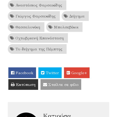
Αναστάσιος Φαρσακίδης
Γιώργος Φαρσακίδης
Διήγημα
Θεσσαλονίκη
Μπολσεβίκοι
Οχτωβριανή Επανάσταση
Το διήγημα της Πέμπτης
Facebook
Twitter
Google+
Εκτύπωση
Στείλτε σε φίλο
Κατιούσα