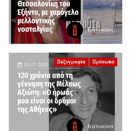
Θεσσαλονίκη του
Εξήντα, με χαμόγελο
μελλοντικής
νοσταλγίας
Κατιούσα
Πεζογραφία
Πρόσωπα
12-07-2025
120 χρόνια από τη
γέννηση της Μέλπως
Αξιώτη: «Ο ήρωάς
μου είναι οι δρόμοι
της Αθήνας»
Κατιούσα