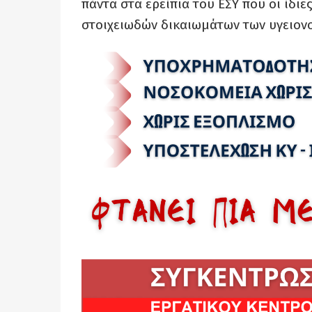
πάντα στα ερείπια του ΕΣΥ που οι ίδι
στοιχειωδών δικαιωμάτων των υγειον