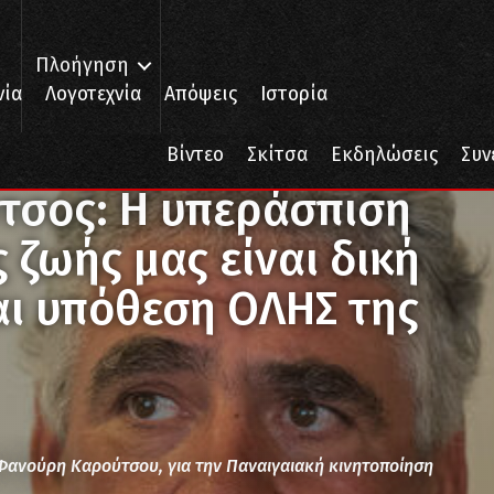
Πλοήγηση
νία
Λογοτεχνία
Απόψεις
Ιστορία
 υπεράσπιση της υγείας και της ζωής μας είναι δική μας υπόθεση, είν
Βίντεο
Σκίτσα
Εκδηλώσεις
Συν
σος: Η υπεράσπιση
ς ζωής μας είναι δική
αι υπόθεση ΟΛΗΣ της
Φανούρη Καρούτσου, για την Παναιγαιακή κινητοποίηση