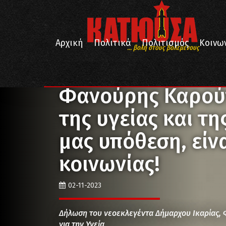
Αρχική
Πολιτικά
Πολιτισμός
Κοινω
... βολή στους βολεμένους
/
/
/
Αρχική
Κοινωνία
Υγεία
Φανούρης Καρούτσος: Η
Φανούρης Καρούτ
της υγείας και τη
μας υπόθεση, είν
κοινωνίας!
02-11-2023
Δήλωση του νεοεκλεγέντα Δήμαρχου Ικαρίας, 
για την Υγεία