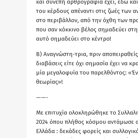
και συνεπή αρθρογραφία έχει, εδώ και 
του κέρδους απέναντι στις ζωές των 
στο περιβάλλον, από την όχθη των π
που σαν κόκκινο βέλος σημαδεύει στη
αυτό σημαδεύει στο κέντρο!
Β) Αναγνώστη-τρια, πριν αποπειραθείς 
διαβάσεις είτε όχι σημασία έχει να κ
μία μεγαλοφυία του παρελθόντος: «Έν
θεωρίας»!
——-
Με επιτυχία ολοκληρώθηκε το Συλλαλη
2024 όπου πλήθος κόσμου αντάμωσε α
Ελλάδα : δεκάδες φορείς και συλλογικ