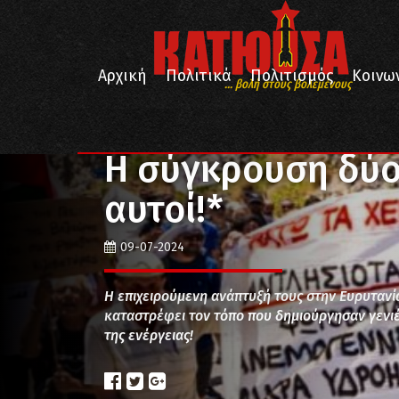
Αρχική
Πολιτικά
Πολιτισμός
Κοινω
... βολή στους βολεμένους
/
/
/
Αρχική
Κοινωνία
Περιβάλλον
Η σύγκρουση δύο
Η σύγκρουση δύο
αυτοί!*
09-07-2024
Η επιχειρούμενη ανάπτυξή τους στην Ευρυτανία
καταστρέφει τον τόπο που δημιούργησαν γενιές
της ενέργειας!