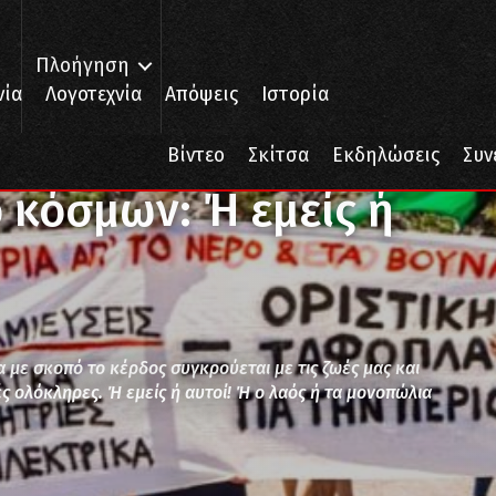
Πλοήγηση
νία
Λογοτεχνία
Απόψεις
Ιστορία
 κόσμων: Ή εμείς ή αυτοί!*
Βίντεο
Σκίτσα
Εκδηλώσεις
Συν
 κόσμων: Ή εμείς ή
 με σκοπό το κέρδος συγκρούεται με τις ζωές μας και
 ολόκληρες. Ή εμείς ή αυτοί! Ή ο λαός ή τα μονοπώλια