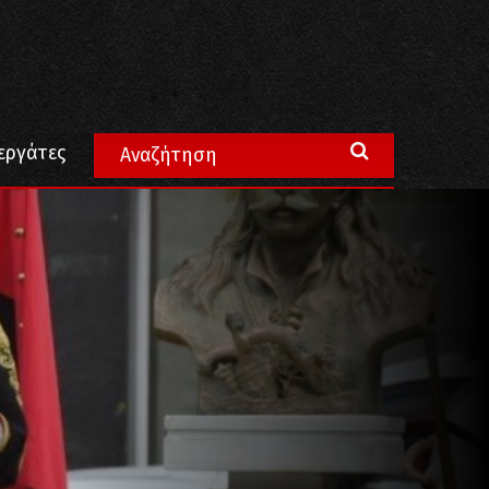
 «σκλάβους»
εργάτες