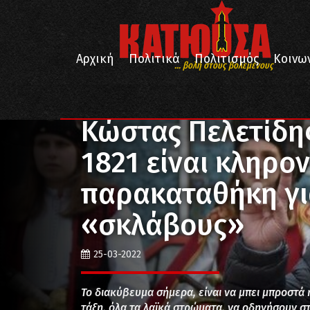
Αρχική
Πολιτικά
Πολιτισμός
Κοινω
... βολή στους βολεμένους
/
/
Αρχική
Κοινωνία
Κώστας Πελετίδης: Η επανάστα
Κώστας Πελετίδη
1821 είναι κληρον
παρακαταθήκη γι
«σκλάβους»
25-03-2022
Το διακύβευμα σήμερα, είναι να μπει μπροστά
τάξη, όλα τα λαϊκά στρώματα, να οδηγήσουν στ