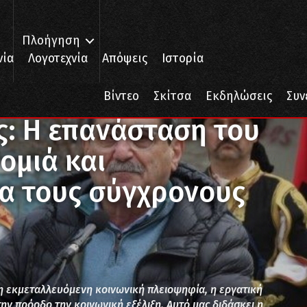
Πλοήγηση
νία
Λογοτεχνία
Απόψεις
Ιστορία
ση του 1821 είναι κληρονομιά και παρακαταθήκη για τους σύγχρονους
Βίντεο
Σκίτσα
Εκδηλώσεις
Συν
ς: Η επανάσταση του
ομιά και
α τους σύγχρονους
 η εκμεταλλευόμενη κοινωνική πλειοψηφία, η εργατική
ην πρόοδο την κοινωνική εξέλιξη. Αυτό μας διδάσκει η