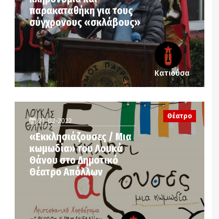
παρακαταθήκη για τους
σύγχρονους «σκλάβους»
Κατιούσα
Θέατρο
27-02-2022
«Εκκλησιάζουσες / Μια
κωμωδία» του Λουκά
Θάνου στο Δημοτικό
Θέατρο Απόλλων