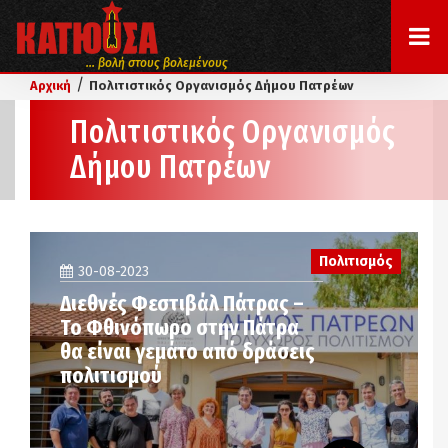
... βολή στους βολεμένους
/
Αρχική
Πολιτιστικός Οργανισμός Δήμου Πατρέων
Πολιτιστικός Οργανισμός
Δήμου Πατρέων
Πολιτισμός
30-08-2023
Διεθνές Φεστιβάλ Πάτρας –
Το Φθινόπωρο στην Πάτρα
θα είναι γεμάτο από δράσεις
πολιτισμού