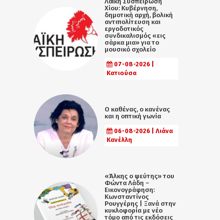
Λαϊκή Συσπείρωση
Χίου: Κυβέρνηση,
δημοτική αρχή, βολική
αντιπολίτευση και
εργοδοτικός
συνδικαλισμός «εις
σάρκα μια» για το
μουσικό σχολείο
07-08-2026 |
Κατιούσα
Ο καθένας, ο κανένας
και η οπτική γωνία
06-08-2026 | Λιάνα
Κανέλλη
«Άλκης ο ψεύτης» του
Φώντα Λάδη –
Εικονογράφηση:
Κωνσταντίνος
Ρουγγέρης | Ξανά στην
κυκλοφορία με νέο
τόμο από τις εκδόσεις