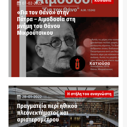
Κοινωνία
07-02-2022
«Για τον Θάνο» στην
Πάτρα – Αιμοδοσία στη
μνήμη του Θάνου
Μικρούτσικου
Κατιούσα
Η στήλη του αναγνώστη
28-01-2022
Πραγματεία περί ηθικού
πλεονεκτήματος και
αριστερομέτρου