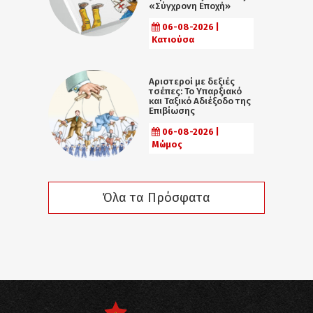
«Σύγχρονη Εποχή»
06-08-2026 |
Κατιούσα
Αριστεροί με δεξιές
τσέπες: Το Υπαρξιακό
και Ταξικό Αδιέξοδο της
Επιβίωσης
06-08-2026 |
Μώμος
Όλα τα Πρόσφατα