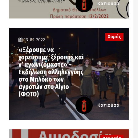
Κατιούσα
Χορός
13-02-2022
«Ξέρουμε να
χορεύουμε, ξέρουμε και
ν’ αγωνιζόμαστε» –
Εκδήλωση αλληλεγγύης
στο Μπλόκο των
αγροτών στο Αίγιο
(ΦΩΤΟ)
Κατιούσα