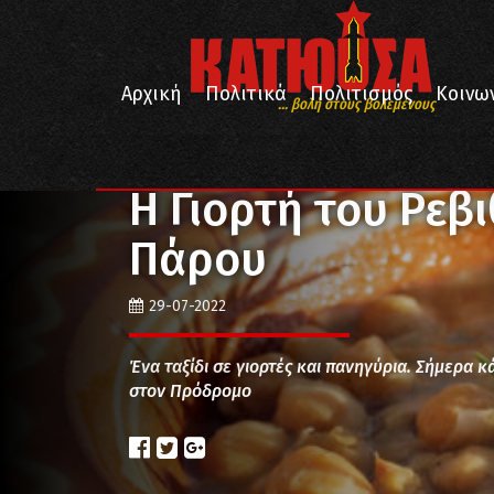
Αρχική
Πολιτικά
Πολιτισμός
Κοινω
... βολή στους βολεμένους
/
/
/
Αρχική
Κοινωνία
Γεύσεις
Η Γιορτή του Ρεβιθ
Η Γιορτή του Ρεβ
Πάρου
29-07-2022
Ένα ταξίδι σε γιορτές και πανηγύρια. Σήμερα 
στον Πρόδρομο