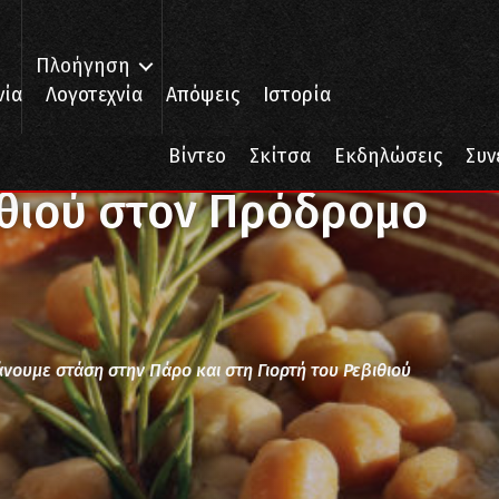
Πλοήγηση
νία
Λογοτεχνία
Απόψεις
Ιστορία
ιού στον Πρόδρομο Πάρου
Βίντεο
Σκίτσα
Εκδηλώσεις
Συν
ιθιού στον Πρόδρομο
κάνουμε στάση στην Πάρο και στη Γιορτή του Ρεβιθιού