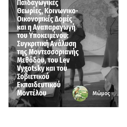
Παιδαγωγικές
Θεωρίες, Κοινωνικο-
Οικονομικές Δομές
και η Αναπαραγωγή
του Υποκειμένου:
Συγκριτική Ανάλυση
της Μοντεσσοριανής
Μεθόδου, του Lev
Vygotsky και του
Σοβιετικού
Εκπαιδευτικού
Μοντέλου
Μώμος