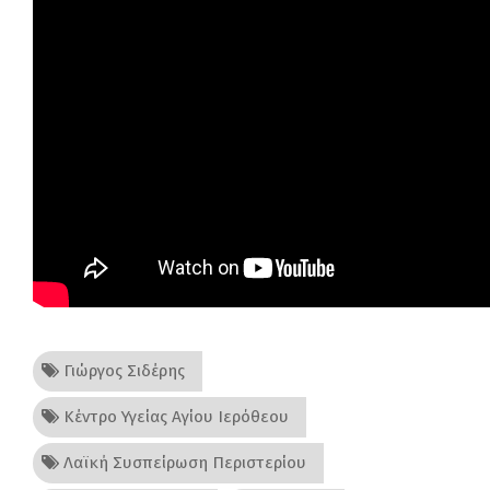
Γιώργος Σιδέρης
Κέντρο Υγείας Αγίου Ιερόθεου
Λαϊκή Συσπείρωση Περιστερίου