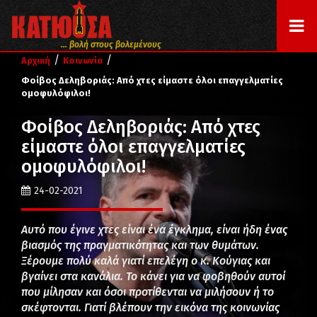
... βολή στους βολεμένους
/
/
Αρχική
Κοινωνία
Φοίβος Δεληβοριάς: Από χτες είμαστε όλοι επαγγελματίες
ομοφυλόφιλοι!
Φοίβος Δεληβοριάς: Από χτες
είμαστε όλοι επαγγελματίες
ομοφυλόφιλοι!
24-02-2021
Αυτό που έγινε χτες είναι ένα έγκλημα, είναι ήδη ένας
βιασμός της πραγματικότητας και των θυμάτων.
Ξέρουμε πολύ καλά γιατί επελέγη ο κ. Κούγιας και
βγαίνει στα κανάλια. Το κάνει για να φοβηθούν αυτοί
που μίλησαν και όσοι προτίθενται να μιλήσουν ή το
σκέφτονται. Γιατί βλέπουν την εικόνα της κοινωνίας