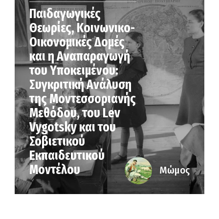
Παιδαγωγικές
Θεωρίες, Κοινωνικο-
Οικονομικές Δομές
και η Αναπαραγωγή
του Υποκειμένου:
Συγκριτική Ανάλυση
της Μοντεσσοριανής
Μεθόδου, του Lev
Vygotsky και του
Σοβιετικού
Εκπαιδευτικού
Μοντέλου
Μώμος