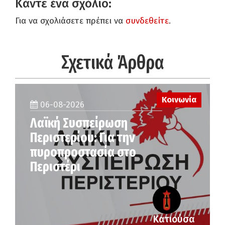
Κάντε ένα σχόλιο:
Για να σχολιάσετε πρέπει να
συνδεθείτε
.
Σχετικά Άρθρα
Κοινωνία
06-08-2026
Λαϊκή Συσπείρωση
Περιστερίου: Για την
πυροπροστασία στο
Περιστέρι
Κατιούσα