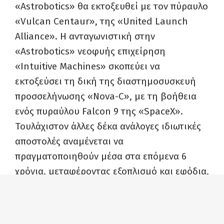
«Astrobotics» θα εκτοξευθεί με τον πύραυλο
«Vulcan Centaur», της «United Launch
Alliance». Η ανταγωνιστική στην
«Astrobotics» νεοφυής επιχείρηση
«Intuitive Machines» σκοπεύει να
εκτοξεύσει τη δική της διαστημοσυσκευή
προσσελήνωσης «Nova-C», με τη βοήθεια
ενός πυραύλου Falcon 9 της «SpaceX».
Τουλάχιστον άλλες δέκα ανάλογες ιδιωτικές
αποστολές αναμένεται να
πραγματοποιηθούν μέσα στα επόμενα 6
χρόνια, μεταφέροντας εξοπλισμό και εφόδια,
από μαγνητόμετρα και προμήθειες για μια
μελλοντική σεληνιακή βάση μέχρι μικρές
ποσότητες στάχτης αποτεφρωμένων