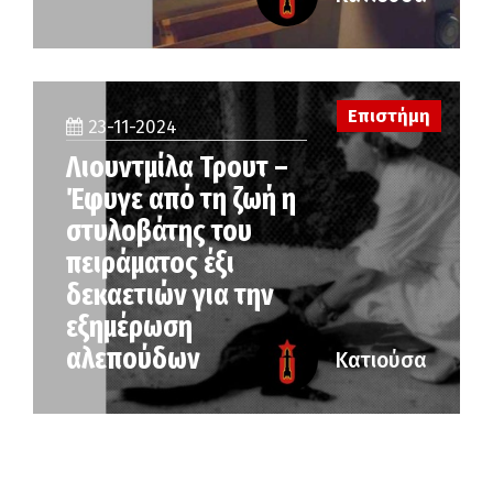
Επιστήμη
23-11-2024
Λιουντμίλα Τρουτ –
Έφυγε από τη ζωή η
στυλοβάτης του
πειράματος έξι
δεκαετιών για την
εξημέρωση
αλεπούδων
Κατιούσα