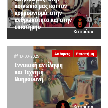
κοινωνία μας και τον
κομμουνισμό, στην
ανθρωπότητα και στην
επιστήμη»
Κατιούσα
Απόψεις
Επιστήμη
13-03-2025
Εννοιακή αντίληψη
και Τεχνητή
Νοημοσύνη
Κατιούσα