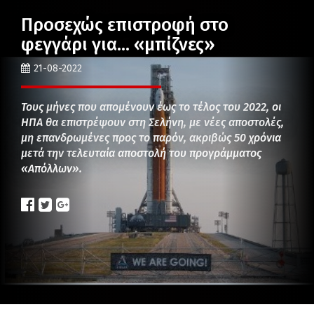
Προσεχώς επιστροφή στο
φεγγάρι για… «μπίζνες»
21-08-2022
Τους μήνες που απομένουν έως το τέλος του 2022, οι
ΗΠΑ θα επιστρέψουν στη Σελήνη, με νέες αποστολές,
μη επανδρωμένες προς το παρόν, ακριβώς 50 χρόνια
μετά την τελευταία αποστολή του προγράμματος
«Απόλλων».