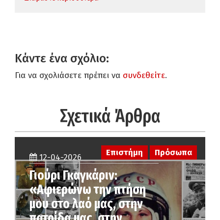
Κάντε ένα σχόλιο:
Για να σχολιάσετε πρέπει να
συνδεθείτε
.
Σχετικά Άρθρα
Επιστήμη
Πρόσωπα
12-04-2026
Γιούρι Γκαγκάριν:
«Αφιερώνω την πτήση
μου στο λαό μας, στην
πατρίδα μας, στην