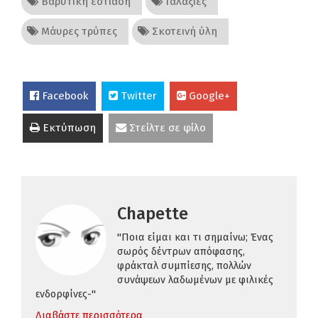
Βαρυτική εστίαση
Γαλαξίες
Μάυρες τρύπες
Σκοτεινή ύλη
Facebook
Twitter
Google+
Εκτύπωση
Στείλτε σε φίλο
Chapette
"Ποια είμαι και τι σημαίνω; Ένας
σωρός δέντρων απόφασης,
φράκταλ συμπίεσης, πολλών
συνάψεων λαδωμένων με φιλικές
ενδορφίνες-"
Διαβάστε περισσότερα