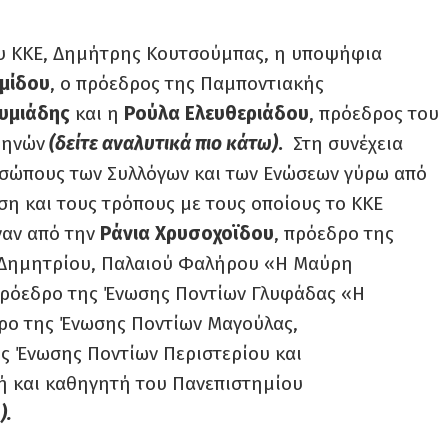
του ΚΚΕ, Δημήτρης Κουτσούμπας, η υποψήφια
ιμίδου
, ο πρόεδρος της Παμποντιακής
υμιάδης
και η
Ρούλα
Ελευθεριάδου
, πρόεδρος του
θηνών
(δείτε αναλυτικά πιο κάτω)
.
Στη συνέχεια
σώπους των Συλλόγων και των Ενώσεων γύρω από
η και τους τρόπους με τους οποίους το ΚΚΕ
ναν από την
Ράνια
Χρυσοχοϊδου
, πρόεδρο της
 Δημητρίου, Παλαιού Φαλήρου «Η Μαύρη
πρόεδρο της Ένωσης Ποντίων Γλυφάδας «Η
δρο της Ένωσης Ποντίων Μαγούλας,
ης Ένωσης Ποντίων Περιστερίου και
ή και καθηγητή του Πανεπιστημίου
).