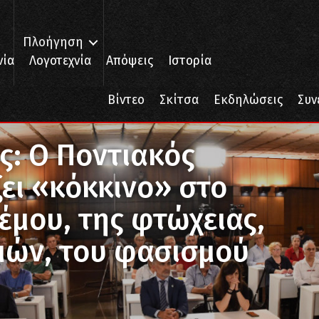
Πλοήγηση
νία
Λογοτεχνία
Απόψεις
Ιστορία
Βίντεο
Σκίτσα
Εκδηλώσεις
Συν
ει «κόκκινο» στο «μαύρο» του πολέμου, της φτώχειας, των πλειστηρ
ς: Ο Ποντιακός
ξει «κόκκινο» στο
μου, της φτώχειας,
μών, του φασισμού