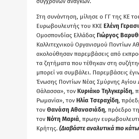
σύγχρονων αναγκών.
Στη συνάντηση, μίλησε ο ΓΓ της ΚΕ 
Ευρωβουλευτής του ΚΚΕ
Ελένη
Γερασ
Ομοσπονδίας Ελλάδας
Γιώργος
Βαρυθ
Καλλιτεχνικού Οργανισμού Ποντίων Α
ακολούθησαν παρεμβάσεις από εκπρο
τα ζητήματα που τέθηκαν στη συζήτησ
μπορεί να συμβάλει. Παρεμβάσεις έγι
Ένωσης Ποντίων Νέας Σμύρνης Αγίου
Θάλασσα», τον
Κυριάκο
Τηλγκερίδη
, 
Ρωμανία», τον
Ηλία
Τσεραχίδη
, πρόε
τον
Θανάση
Αθανασιάδη
, πρόεδρο τ
τον
Νότη
Μαριά
, πρωην ευρωβουλευτ
Κρήτης.
(Διαβάστε αναλυτικά πιο κάτω