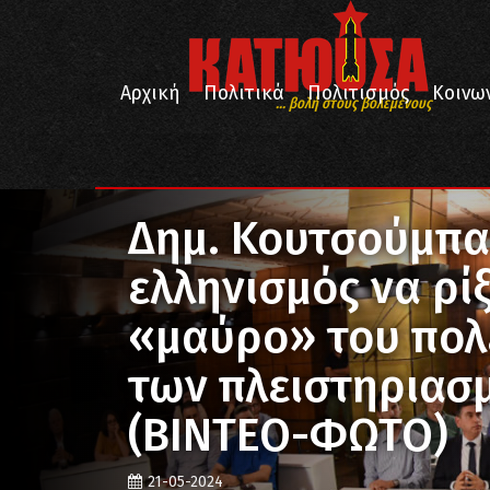
Αρχική
Πολιτικά
Πολιτισμός
Κοινω
... βολή στους βολεμένους
/
/
Αρχική
Κοινωνία
Δημ. Κουτσούμπας: Ο Ποντιακός ελληνισμός να ρίξ
Δημ. Κουτσούμπα
ελληνισμός να ρί
«μαύρο» του πολέ
των πλειστηριασ
(ΒΙΝΤΕΟ-ΦΩΤΟ)
21-05-2024