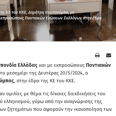
της ΚΕ του ΚΚΕ, Δημήτρη Κουτσούμπα, με
 εκπροσώπους Ποντιακών Ενώσεων Συλλόγων στην έδρα
πονδία Ελλάδας
και με εκπροσώπους
Ποντιακών
ο μεσημέρι της Δευτέρας 20/5/2024, ο
ύμπας
, στην έδρα της ΚΕ του ΚΚΕ.
ν ομιλίες με θέμα τις δίκαιες διεκδικήσεις του
ύ ελληνισμού, γύρω από την αναγνώρισης της
λλων ζητημάτων που αφορούν την ικανοποίηση των