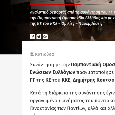
Αναλυτικό ρεπορτάζ από τη συνάντηση του ΓΓ 
την Παμποντιακή Ομοσπονδία Ελλάδας και με
της ΚΕ του ΚΚΕ – Ομιλίες – Παρεμβάσεις
Κατιούσα
Συνάντηση με την
Παμποντιακή Ομοσ
Ενώσεων Συλλόγων
πραγματοποίησε τ
ΓΓ
της
ΚΕ
του
ΚΚΕ,
Δημήτρης Κουτσο
Κατά τη διάρκεια της συνάντησης έγινα
οργανωμένου κινήματος του ποντιακο
Γενοκτονίας των Ποντίων, αλλά και ά