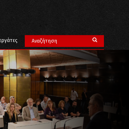
εργάτες
ιασμών, του φασισμού (ΒΙΝΤΕΟ-ΦΩΤΟ)