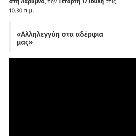
στη Λάρυμνα
, την
Τετάρτη 17 Ιούλη
στις
10.30 π.μ.
«Αλληλεγγύη στα αδέρφια
μας»