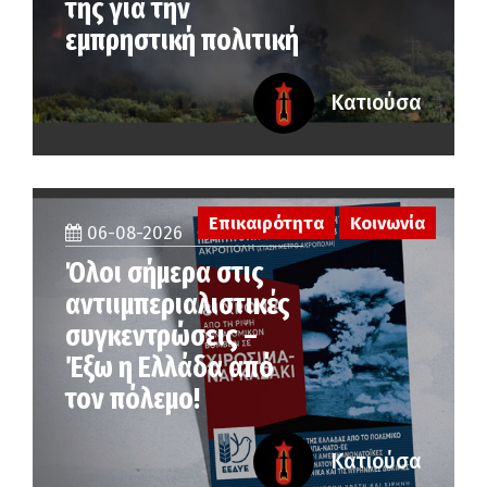
της για την
εμπρηστική πολιτική
Κατιούσα
Επικαιρότητα
Κοινωνία
06-08-2026
Όλοι σήμερα στις
αντιιμπεριαλιστικές
συγκεντρώσεις –
Έξω η Ελλάδα από
τον πόλεμο!
Κατιούσα