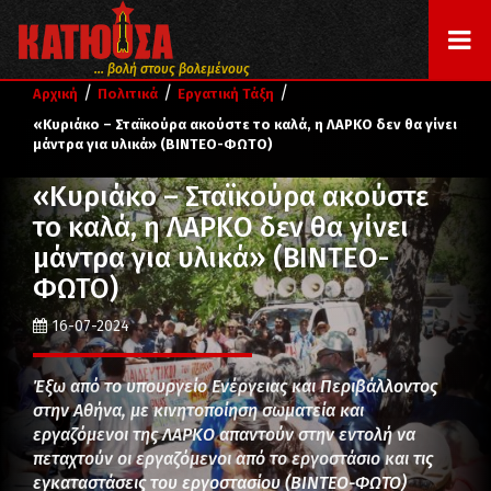
... βολή στους βολεμένους
/
/
/
Αρχική
Πολιτικά
Εργατική Τάξη
«Κυριάκο – Σταϊκούρα ακούστε το καλά, η ΛΑΡΚΟ δεν θα γίνει
μάντρα για υλικά» (ΒΙΝΤΕΟ-ΦΩΤΟ)
«Κυριάκο – Σταϊκούρα ακούστε
το καλά, η ΛΑΡΚΟ δεν θα γίνει
μάντρα για υλικά» (ΒΙΝΤΕΟ-
ΦΩΤΟ)
16-07-2024
Έξω από το υπουργείο Ενέργειας και Περιβάλλοντος
στην Αθήνα, με κινητοποίηση σωματεία και
εργαζόμενοι της ΛΑΡΚΟ απαντούν στην εντολή να
πεταχτούν οι εργαζόμενοι από το εργοστάσιο και τις
εγκαταστάσεις του εργοστασίου (ΒΙΝΤΕΟ-ΦΩΤΟ)