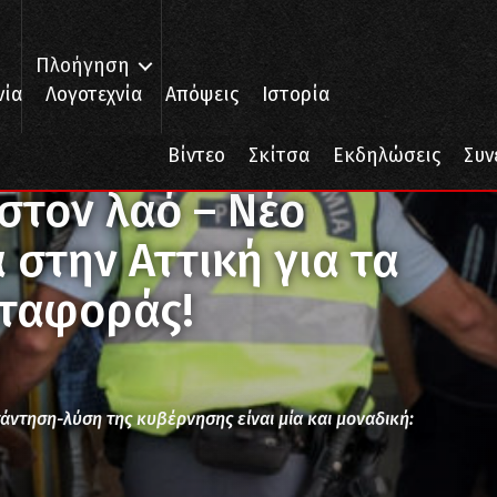
Πλοήγηση
νία
Λογοτεχνία
Απόψεις
Ιστορία
– Νέο αστυνομικό σώμα στην Αττική για τα Μέσα Μαζικής Μεταφοράς!
Βίντεο
Σκίτσα
Εκδηλώσεις
Συν
στον λαό – Νέο
στην Αττική για τα
ταφοράς!
άντηση-λύση της κυβέρνησης είναι μία και μοναδική: