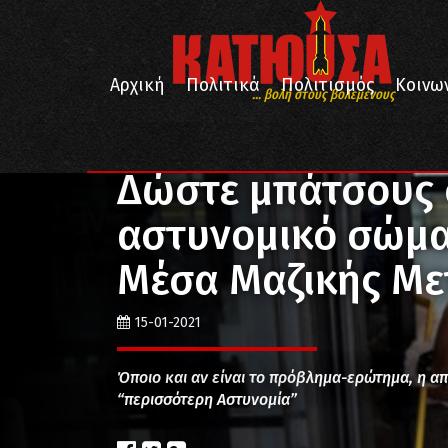
Αρχική
Πολιτικά
Πολιτισμός
Κοινω
... βολή στους βολεμένους
/
/
Αρχική
Επικαιρότητα
Δώστε μπάτσους στον λαό 
Δώστε μπάτσους 
αστυνομικό σώμα 
Μέσα Μαζικής Με
15-01-2021
Όποιο και αν είναι το πρόβλημα-ερώτημα, η απ
“περισσότερη Αστυνομία”