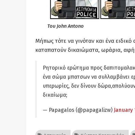
Του John Antono
Μήπως τότε να γινόταν και ένα ειδικό
καταπατούν δικαιώματα, ωράρια, αφή
Ρητορικό ερώτημα προς δαπιτομαλακε
ένα σώμα μπατσων να συλλαμβάνει ερ
υπερωρίες, δεν δίνουν δώρα,απολύου
δικαίωμα;
— Papagalos (@papagalizw)
January 