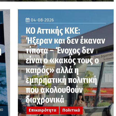
04-08-2026
KO Αττικής ΚΚΕ:
Ήξεραν και δεν έκαναν
η
τίποτα – Ένοχος δεν
είναι ο «κακός τους ο
καιρός» αλλά η
εµπρηστική πολιτική
που ακολουθούν
διαχρονικά
Επικαιρότητα
Πολιτικά