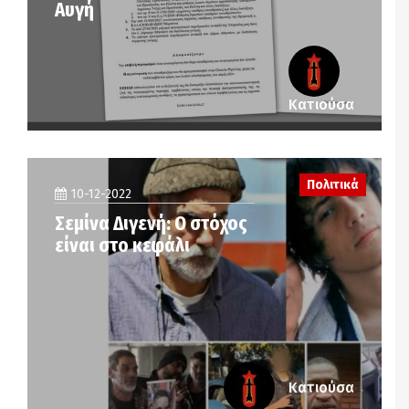
Αυγή
Κατιούσα
Πολιτικά
10-12-2022
Σεμίνα Διγενή: Ο στόχος
είναι στο κεφάλι
Κατιούσα