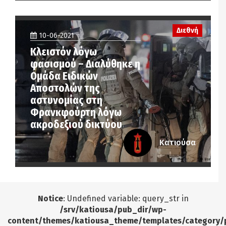
Διεθνή
10-06-2021
Κλειστόν λόγω
φασισμού – Διαλύθηκε η
Ομάδα Ειδικών
Αποστολών της
αστυνομίας στη
Φρανκφούρτη λόγω
ακροδεξιού δικτύου
Κατιούσα
Notice
: Undefined variable: query_str in
/srv/katiousa/pub_dir/wp-
content/themes/katiousa_theme/templates/category/