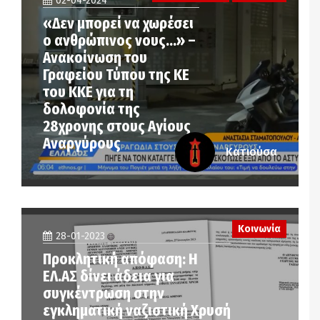
02-04-2024
«Δεν μπορεί να χωρέσει
ο ανθρώπινος νους…» –
Ανακοίνωση του
Γραφείου Τύπου της ΚΕ
του ΚΚΕ για τη
δολοφονία της
28χρονης στους Αγίους
Αναργύρους
Κατιούσα
Κοινωνία
28-01-2023
Προκλητική απόφαση: Η
ΕΛ.ΑΣ δίνει άδεια για
συγκέντρωση στην
εγκληματική ναζιστική Χρυσή