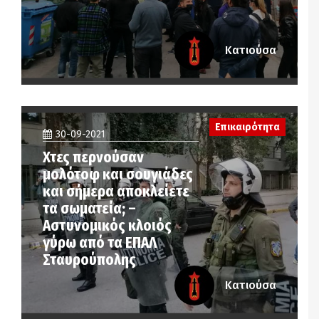
Κατιούσα
Επικαιρότητα
30-09-2021
Χτες περνούσαν
μολότοφ και σουγιάδες
και σήμερα αποκλείετε
τα σωματεία; –
Αστυνομικός κλοιός
γύρω από τα ΕΠΑΛ
Σταυρούπολης
Κατιούσα