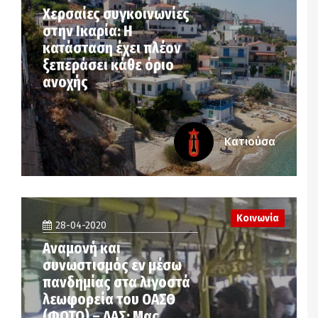
Χερσαίες συγκοινωνίες
στην Ικαρία: Η
κατάσταση έχει πλέον
ξεπεράσει κάθε όριο
ανοχής
Κατιούσα
Κοινωνία
28-04-2020
Αναμονή και
συνωστισμός εν μέσω
πανδημίας στα λιγοστά
λεωφορεία του ΟΑΣΘ
(ΦΩΤΟ) – ΔΑΣ: Μας