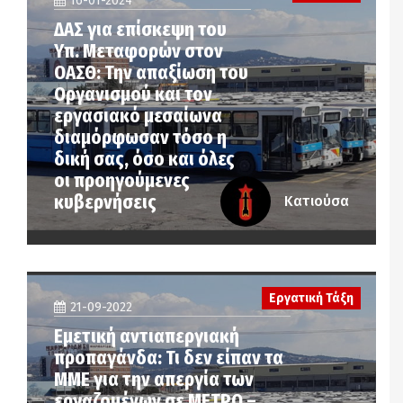
16-01-2024
ΔΑΣ για επίσκεψη του
Υπ. Μεταφορών στον
ΟΑΣΘ: Την απαξίωση του
Οργανισμού και τον
εργασιακό μεσαίωνα
διαμόρφωσαν τόσο η
δική σας, όσο και όλες
οι προηγούμενες
κυβερνήσεις
Κατιούσα
Εργατική Τάξη
21-09-2022
Εμετική αντιαπεργιακή
προπαγάνδα: Τι δεν είπαν τα
ΜΜΕ για την απεργία των
εργαζομένων σε ΜΕΤΡΟ –