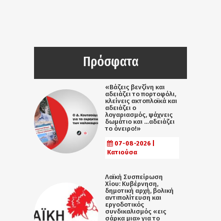
Πρόσφατα
«Βάζεις βενζίνη και
αδειάζει το πορτοφόλι,
κλείνεις ακτοπλοϊκά και
αδειάζει ο
λογαριασμός, ψάχνεις
δωμάτιο και …αδειάζει
το όνειρο!»
07-08-2026 |
Κατιούσα
Λαϊκή Συσπείρωση
Χίου: Κυβέρνηση,
δημοτική αρχή, βολική
αντιπολίτευση και
εργοδοτικός
συνδικαλισμός «εις
σάρκα μια» για το