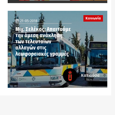
Κοινωνία
21-05-2018
Μιχ. Σελέκος: Απαιτούμε
την άμεση ανάκληση
των τελευταίων
αλλαγών στις
λεωφορειακές γραμμές
Κατιούσα