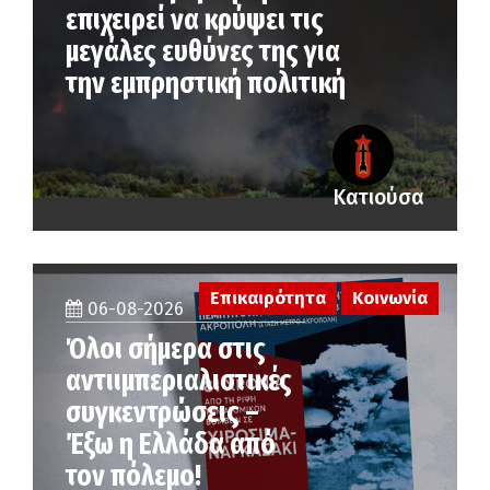
επιχειρεί να κρύψει τις
μεγάλες ευθύνες της για
την εμπρηστική πολιτική
Κατιούσα
Επικαιρότητα
Κοινωνία
06-08-2026
Όλοι σήμερα στις
αντιιμπεριαλιστικές
συγκεντρώσεις –
Έξω η Ελλάδα από
τον πόλεμο!