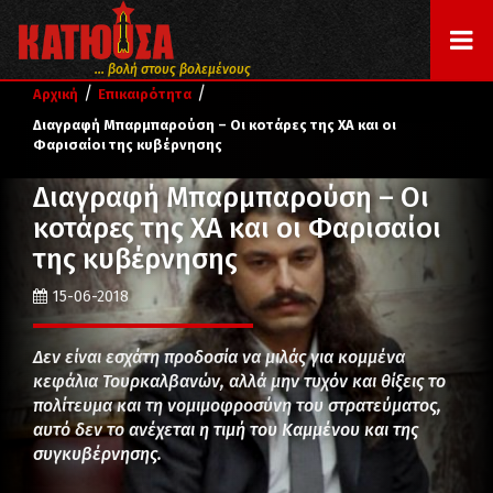
... βολή στους βολεμένους
/
/
Αρχική
Επικαιρότητα
Διαγραφή Μπαρμπαρούση – Οι κοτάρες της ΧΑ και οι
Φαρισαίοι της κυβέρνησης
Διαγραφή Μπαρμπαρούση – Οι
κοτάρες της ΧΑ και οι Φαρισαίοι
της κυβέρνησης
15-06-2018
Δεν είναι εσχάτη προδοσία να μιλάς για κομμένα
κεφάλια Τουρκαλβανών, αλλά μην τυχόν και θίξεις το
πολίτευμα και τη νομιμοφροσύνη του στρατεύματος,
αυτό δεν το ανέχεται η τιμή του Καμμένου και της
συγκυβέρνησης.