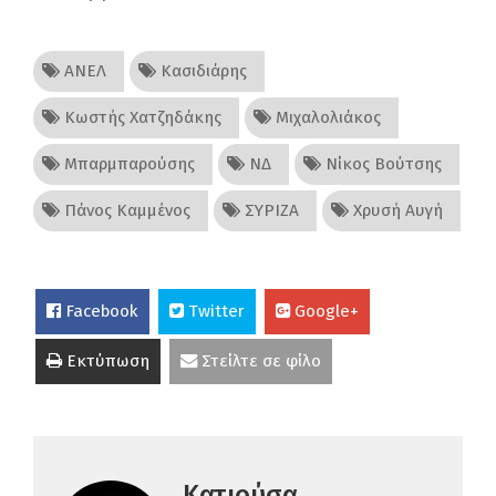
ΑΝΕΛ
Κασιδιάρης
Κωστής Χατζηδάκης
Μιχαλολιάκος
Μπαρμπαρούσης
ΝΔ
Νίκος Βούτσης
Πάνος Καμμένος
ΣΥΡΙΖΑ
Χρυσή Αυγή
Facebook
Twitter
Google+
Εκτύπωση
Στείλτε σε φίλο
Κατιούσα