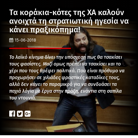
Τα κοράκια-κότες της ΧΑ καλούν
ανοιχτά τη στρατιωτική ηγεσία να
κάνει πραξικόπημα!
15-06-2018
Το λαϊκό κίνημα δίνει την υπόσχεση πως θα τσακίσει
τους φασίστες. Μαζί ομως πρέπει να τσακίσει και το
χέρι που τους θρέφει πολιτικά. Που είναι πρόθυμο να
προχωρήσει σε χιλιάδες φραστικές καταδίκες τους,
αλλά δεν κάνει το παραμικρό για να συνδυάσει τα
παχιά λόγια με έργα στην πράξη, ενάντια στη σαπίλα
του ντουνιά.