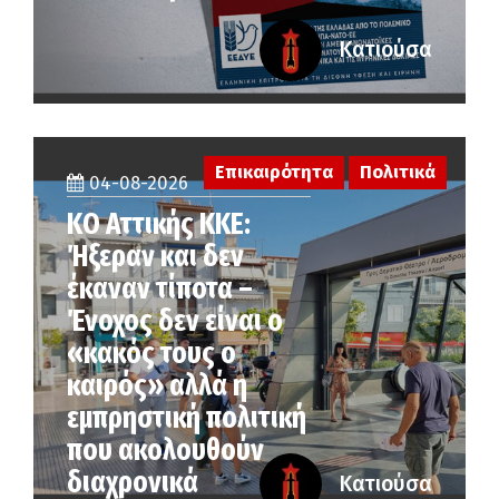
Κατιούσα
Επικαιρότητα
Πολιτικά
04-08-2026
KO Αττικής ΚΚΕ:
Ήξεραν και δεν
έκαναν τίποτα –
Ένοχος δεν είναι ο
«κακός τους ο
καιρός» αλλά η
εµπρηστική πολιτική
που ακολουθούν
διαχρονικά
Κατιούσα