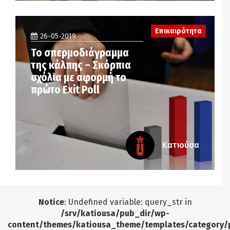
Επικαιρότητα
26-05-2019
Το σπερμοδιάγραμμα
της κάλπης – Σκόρπια
σχόλια με αφορμή το
πρώτο Exit Poll
Κατιούσα
Notice
: Undefined variable: query_str in
/srv/katiousa/pub_dir/wp-
content/themes/katiousa_theme/templates/category/