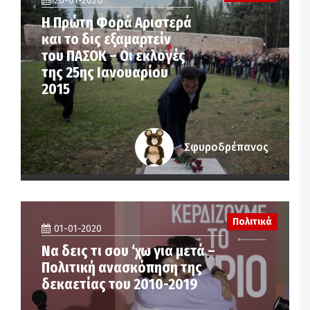
26-01-2020
Η Πρώτη Φορά Αριστερά
και το δις εξαμαρτείν
του ΠΑΣΟΚ – Οι εκλογές
της 25ης Ιανουαρίου
2015
Σφυροδρέπανος
Πολιτικά
01-01-2020
Να δεις τι σου ‘χω για μετά –
Πολιτική ανασκόπηση της
δεκαετίας του 2010-2019