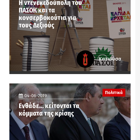
Η ντενεκεδούπολη του
ΠΑΣΟΚ και τα
κονσερβοκούτια για
τους Δεξιούς
Κατιούσα
Πολιτικά
04-06-2019
Ενθάδε… κείτονται τα
κόμματα της κρίσης