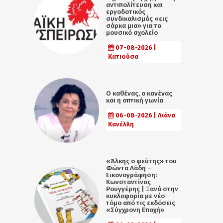
αντιπολίτευση και
εργοδοτικός
συνδικαλισμός «εις
σάρκα μια» για το
μουσικό σχολείο
07-08-2026 |
Κατιούσα
Ο καθένας, ο κανένας
και η οπτική γωνία
06-08-2026 | Λιάνα
Κανέλλη
«Άλκης ο ψεύτης» του
Φώντα Λάδη –
Εικονογράφηση:
Κωνσταντίνος
Ρουγγέρης | Ξανά στην
κυκλοφορία με νέο
τόμο από τις εκδόσεις
«Σύγχρονη Εποχή»