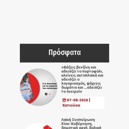
Πρόσφατα
«Βάζεις βενζίνη και
αδειάζει το πορτοφόλι,
κλείνεις ακτοπλοϊκά και
αδειάζει ο
λογαριασμός, ψάχνεις
δωμάτιο και …αδειάζει
το όνειρο!»
07-08-2026 |
Κατιούσα
Λαϊκή Συσπείρωση
Χίου: Κυβέρνηση,
δημοτική αρχή, βολική