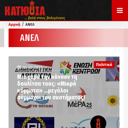
... βολή στους βολεμένους
/
Αρχική
ΑΝΕΛ
ΑΝΕΛ
Πολιτικά
30-03-2023
Μια χαρά την κάνουν τη
δουλίτσα τους: «Μικρά
κόμματα» …μεγάλοι
σύμμαχοι του συστήματος!