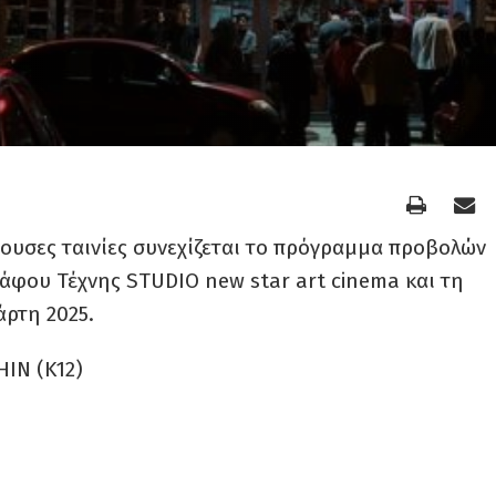
έρουσες ταινίες συνεχίζεται το πρόγραμμα προβολών
άφου Τέχνης STUDIO new star art cinema και τη
ρτη 2025.
IN (Κ12)