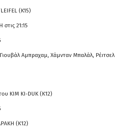
EIFEL (K15)
στις 21:15
5
Γιουβάλ Αμπραχαμ, Χάμνταν Μπαλάλ, Ρέιτσελ
υ ΚΙΜ KI-DUK (Κ12)
5
ΡΑΚΗ (Κ12)