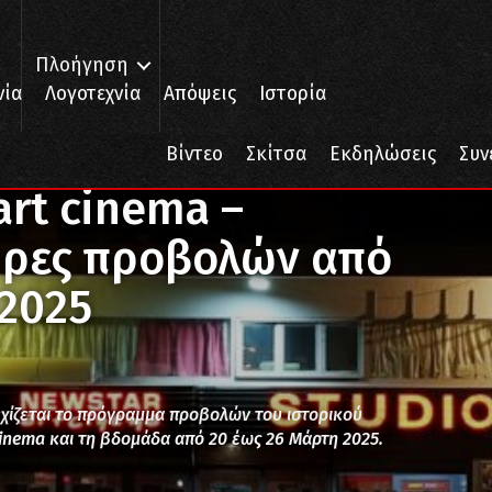
Πλοήγηση
νία
Λογοτεχνία
Απόψεις
Ιστορία
 – Πρόγραμμα και ώρες προβολών από 20 έως 26 Μάρτη 2025
Βίντεο
Σκίτσα
Εκδηλώσεις
Συν
art cinema –
ώρες προβολών από
 2025
εχίζεται το πρόγραμμα προβολών του ιστορικού
inema και τη βδομάδα από 20 έως 26 Μάρτη 2025.