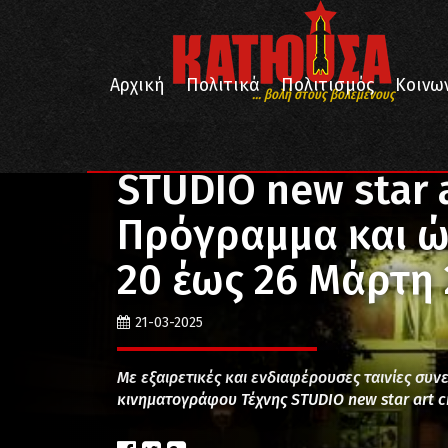
Αρχική
Πολιτικά
Πολιτισμός
Κοινω
... βολή στους βολεμένους
/
/
Αρχική
Εκδηλώσεις
STUDIO new star art cinema
STUDIO new star 
Πρόγραμμα και 
20 έως 26 Μάρτη
21-03-2025
Με εξαιρετικές και ενδιαφέρουσες ταινίες συν
κινηματογράφου Τέχνης STUDIO new star art c