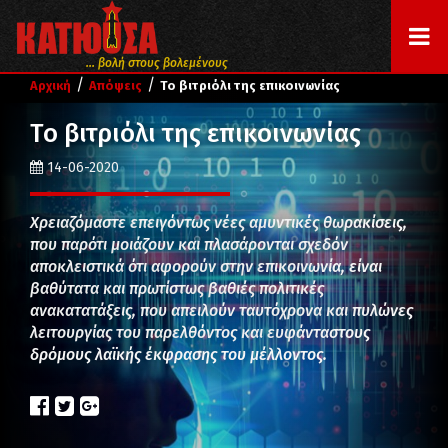
... βολή στους βολεμένους
/
/
Αρχική
Απόψεις
Το βιτριόλι της επικοινωνίας
Το βιτριόλι της επικοινωνίας
14-06-2020
Χρειαζόμαστε επειγόντως νέες αμυντικές θωρακίσεις,
που παρότι μοιάζουν και πλασάρονται σχεδόν
αποκλειστικά ότι αφορούν στην επικοινωνία, είναι
βαθύτατα και πρωτίστως βαθιές πολιτικές
ανακατατάξεις, που απειλούν ταυτόχρονα και πυλώνες
λειτουργίας του παρελθόντος και ευφάνταστους
δρόμους λαϊκής έκφρασης του μέλλοντος.