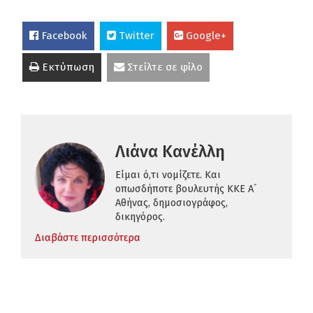
Facebook
Twitter
Google+
Εκτύπωση
Στείλτε σε φίλο
Λιάνα Κανέλλη
Είμαι ό,τι νομίζετε. Και
οπωσδήποτε βουλευτής ΚΚΕ Α´
Αθήνας, δημοσιογράφος,
δικηγόρος.
Διαβάστε περισσότερα