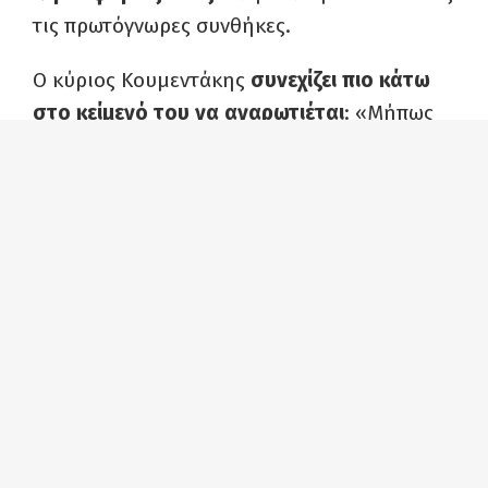
τις πρωτόγνωρες συνθήκες.
Ο κύριος Κουμεντάκης
συνεχίζει πιο κάτω
στο κείμενό του να αναρωτιέται
: «Μήπως
θα ήταν χρήσιμο να εντάξουμε τη
δυνατότητα διάχυσης/διευθέτησης του
χρόνου απασχόλησης και κατά το Σάββατο;
(Τηρώντας, με ευλάβεια, όσα η Ευρωπαϊκή
Νομοθεσία ορίζει…). Μήπως η συγκεκριμένη
διευθέτηση θα μπορούσε να αποτελέσει
(και) εργαλείο άρσης της ανασφάλειας των
επιχειρήσεων που εκτίθενται σε αυθαίρετες
αξιολογήσεις; Εργαλείο διαφύλαξης και
ενίσχυσης των θέσεων εργασίας; Ενίσχυσης
της επιχειρηματικότητας; Ανάκαμψης και,