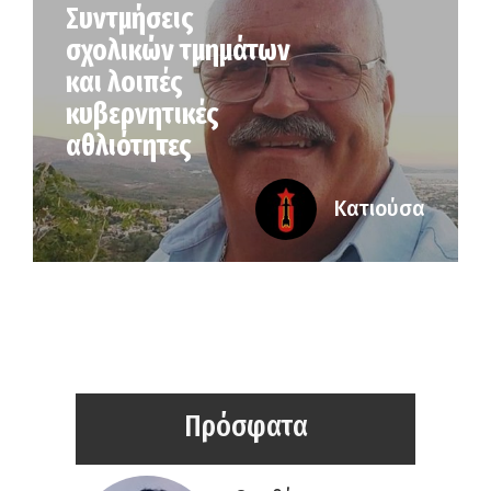
Συντμήσεις
σχολικών τμημάτων
και λοιπές
κυβερνητικές
αθλιότητες
Κατιούσα
Πρόσφατα