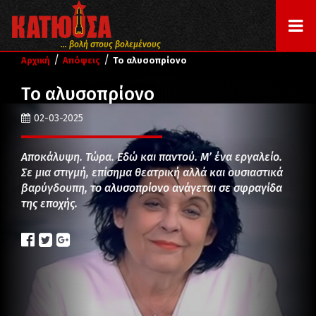
... βολή στους βολεμένους
/
/
Αρχική
Απόψεις
Το αλυσοπρίονο
Το αλυσοπρίονο
02-03-2025
Αποκάλυψη. Τώρα. Εδώ και παντού. Μ’ ένα εργαλείο.
Σε μια στιγμή, επίσημα θεατρική αλλά και ουσιαστικά
βαρύγδουπη, το αλυσοπρίονο ανάγεται σε σφραγίδα
της εποχής.