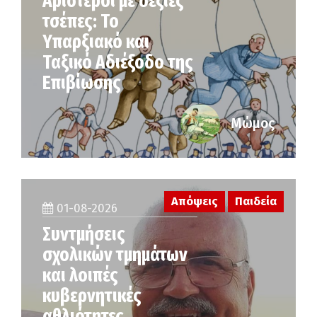
Αριστεροί με δεξιές
τσέπες: Το
Υπαρξιακό και
Ταξικό Αδιέξοδο της
Επιβίωσης
Μώμος
Απόψεις
Παιδεία
01-08-2026
Συντμήσεις
σχολικών τμημάτων
και λοιπές
κυβερνητικές
αθλιότητες