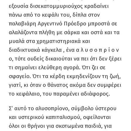
εξουσία δισεκατομμυριούχος κραδαίνει
πάνω από το κεφάλι του, δίπλα στον
παλαβιάρη Αργεντινό Πρόεδρο μπροστά σε
αλαλάζοντα πλήθη με σάρκα και οστά και τα
μυαλά στα χρηματιστηριακά και
διαδικτυακά κάγκελα , ένα α λ υ σ ο π ρ ί ο ν
ο, τότε ουδείς δικαιούται να πει ότι δεν ξέρει
τι σημαίνει ελεύθερη αγορά. Ότι ζει σε
σφαγείο. Ότι τα κέρδη εκμηδενίζουν τη ζωή,
γιατί, κι όταν ο θάνατος ακόμα δεν συμφέρει
το κεφάλαιο, του παραμένει αδιάφορος.
Σ’ αυτό το αλυσοπρίονο, σύμβολο ύστερου
και υστερικού καπιταλισμού, οφείλονται
όλοι οι θρήνοι για σκοτωμένα παιδιά, για