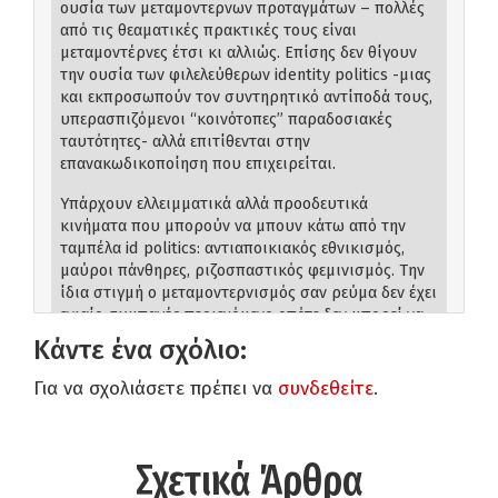
ουσία των μεταμοντερνων προταγμάτων – πολλές
από τις θεαματικές πρακτικές τους είναι
μεταμοντέρνες έτσι κι αλλιώς. Επίσης δεν θίγουν
την ουσία των φιλελεύθερων identity politics -μιας
και εκπροσωπούν τον συντηρητικό αντίποδά τους,
υπερασπιζόμενοι “κοινότοπες” παραδοσιακές
ταυτότητες- αλλά επιτίθενται στην
επανακωδικοποίηση που επιχειρείται.
Υπάρχουν ελλειμματικά αλλά προοδευτικά
κινήματα που μπορούν να μπουν κάτω από την
ταμπέλα id politics: αντιαποικιακός εθνικισμός,
μαύροι πάνθηρες, ριζοσπαστικός φεμινισμός. Την
ίδια στιγμή ο μεταμοντερνισμός σαν ρεύμα δεν έχει
ενιαίο συμπαγές περιεχόμενο οπότε δεν μπορεί να
αντικρουστεί με μια πρόταση που να απαντάει σε
Κάντε ένα σχόλιο:
“εσωτερικά” του χαρακτηριστικά – δεν μπορείς να
απαντήσεις ταυτόχρονα στον Φουκώ, στον
Για να σχολιάσετε πρέπει να
συνδεθείτε
.
Αγκάμπεν και στον Μποντριγιάρ. Κάποιες
παρατηρήσεις φιλοσόφων του ρεύματος μάλιστα
πιστεύω πως είναι οξυδερείς και χρήσιμες.
Σχετικά Άρθρα
Συνολικά σαν κατηγορία αναλύεται και απαντιέται
με βάση τα “εξωτερικά” του χαρακτηριστικά – την