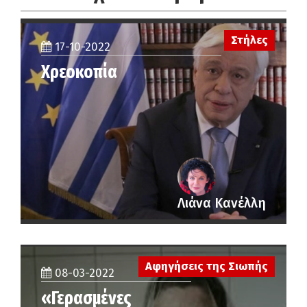
ιστορικότητά του δηλαδή, όπως κάνει ο Fredric
Jameson.
Στήλες
17-10-2022
Εάν τσιμπήσουμε στο anti-pomo/anti-PC τσιτάτο
εύκολα πέφτουμε στην παγίδα που στήνει ο
Χρεοκοπία
συντηρητικός αντίποδάς του.
Συνδεθείτε για να απαντήσετε
Ο/Η
Drugitiz
λέει:
4 Μαΐου, 2020 στις 11:32 μμ
1. To ότι είναι buzzword για πολλούς και με
πολλούς σκοπούς ισχύει, αλλά νομίζω ότι η
στήλη έχει αποδείξει ότι το κατέχει το θέμα
και δεν ξεπέφτει σε ηλιθιότητες τύπου λχ
Λιάνα Κανέλλη
Πίτερσον.
2. Η Shoe0nhead είναι μια υποστηρήκτρια
του Sanders η οποία είναι και bi, και κάνει
πάντα κριτική στις μεταμοντέρνες
φαιδρότητες όχι υπερασπιζόμενη τον
Αφηγήσεις της Σιωπής
08-03-2022
παραδοσιακό ρόλο της κοινωνίας για τη
γυναίκα, αλλά με αρκετά προοδευτικό
«Γερασμένες
πρόσημο. Αν και αυτή θεωρείται