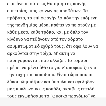
κοινωνικά ή βιολογικά χαρακτηριστικά
επιφάνεια, ούτε ως θύμηση της κοινής
– στα αστικά πάντως πλαίσια.
εμπειρίας μιας κοινωνίας προβάτων. Τα
Αν βρίσκεις τα id-politics διαλυτικά
πρόβατα, τα επί σφαγήν λοιπόν την επόμενη
επειδή ορίζουν δικαιωματικά αυθεντίες
και αξιώσεις αντιπροσώπευσης, η
της πανδημίας μέρα, πρέπει να πειστούν με
queer θεωρία πάει πολλά βήματα
κάθε μέσο, κάθε τρόπο, και με όπλο τον
παρακάτω περιγράφοντας καταστάσεις
επιλογής και επιτελεστικότητας.
κίνδυνο να πεθάνουν από τον αόρατο
Δικαίωμα στην ταυτότητα έχει ο
ασυμπτωματικό εχθρό τους, ότι οφείλουν να
καθένας – επιτίθεται άλλωστε στις
άμυνες των πολιτικών ταυτοτήτων με
αρκούνται στην τρίχα. Μ’ αυτή να
την κατηγορία της ουσιοκρατίας.
παρηγορούνται, που αλλάζει. Το τομάρι
Υπάρχει εδώ όμως μια ηθική διάσταση
του θέματος: είμαι σίγουρος πως
πρέπει να μένει άθικτο για ν’ αποφασίζει για
παρ’όλο που αναφέρεις ειρωνικά την
την τύχη του κοπαδιού. Είναι τώρα που οι
εργατική τάξη σαν ταυτότητα, θα σου
καθόταν άσχημα εάν ένας εύπορος νέος
λύκοι πλησιάζουν και ύπουλα και αγεληδόν,
σου πούλαγε ύφος ως πάνκης
μας κυκλώνουν ως κοπάδι, ακριβώς επειδή
“προλετάριος”.
τους εκχωρήσαμε το “φυσικό προνόμιο” να
Πρώτη φορά βλέπω τον Πόππερ να
αποφασίζουν ποια πρόβατα θα κουρευτούν,
συμπεριλαμβάνεται στους