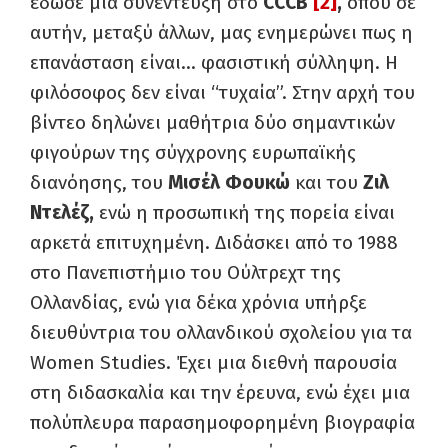
έδωσε μια συνέντευξη στο
CCCB
[2]
,
όπου σε
αυτήν, μεταξύ άλλων, μας ενημερώνει πως η
επανάσταση είναι… φασιστική σύλληψη. Η
φιλόσοφος δεν είναι “τυχαία”. Στην αρχή του
βίντεο δηλώνει μαθήτρια δύο σημαντικών
φιγούρων της σύγχρονης ευρωπαϊκής
διανόησης, του
Μισέλ Φουκώ
και του
Ζιλ
Ντελέζ,
ενώ η προσωπική της πορεία είναι
αρκετά επιτυχημένη. Διδάσκει από το 1988
στο Πανεπιστήμιο του Ούλτρεχτ της
Ολλανδίας, ενώ για δέκα χρόνια υπήρξε
διευθύντρια του ολλανδικού σχολείου για τα
Women Studies. Έχει μια διεθνή παρουσία
στη διδασκαλία και την έρευνα, ενώ έχει μια
πολύπλευρα παρασημοφορημένη βιογραφία