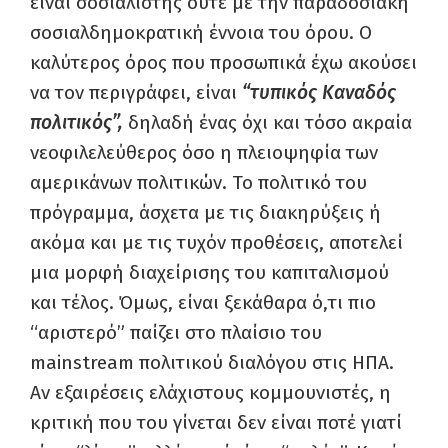
είναι σοσιαλιστής ούτε με την παραδοσιακή
σοσιαλδημοκρατική έννοια του όρου. Ο
καλύτερος όρος που προσωπικά έχω ακούσει
να τον περιγράφει, είναι
“τυπικός Καναδός
πολιτικός”,
δηλαδή ένας όχι και τόσο ακραία
νεοφιλελεύθερος όσο η πλειοψηφία των
αμερικάνων πολιτικών. Το πολιτικό του
πρόγραμμα, άσχετα με τις διακηρύξεις ή
ακόμα και με τις τυχόν προθέσεις, αποτελεί
μια μορφή διαχείρισης του καπιταλισμού
και τέλος. Όμως, είναι ξεκάθαρα ό,τι πιο
“αριστερό” παίζει στο πλαίσιο του
mainstream πολιτικού διαλόγου στις ΗΠΑ.
Αν εξαιρέσεις ελάχιστους κομμουνιστές, η
κριτική που του γίνεται δεν είναι ποτέ γιατί