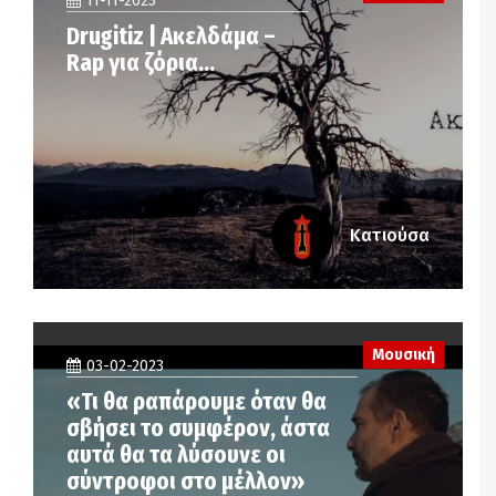
11-11-2023
Drugitiz | Ακελδάμα –
Rap για ζόρια…
Κατιούσα
Μουσική
03-02-2023
«Τι θα ραπάρουμε όταν θα
σβήσει το συμφέρον, άστα
αυτά θα τα λύσουνε οι
σύντροφοι στο μέλλον»