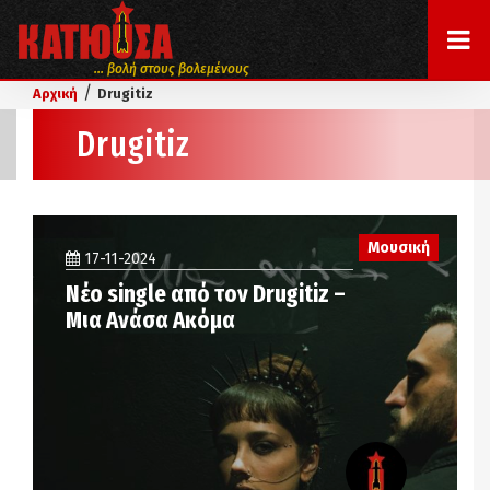
... βολή στους βολεμένους
/
Αρχική
Drugitiz
Drugitiz
Μουσική
17-11-2024
Νέο single από τον Drugitiz –
Μια Ανάσα Ακόμα