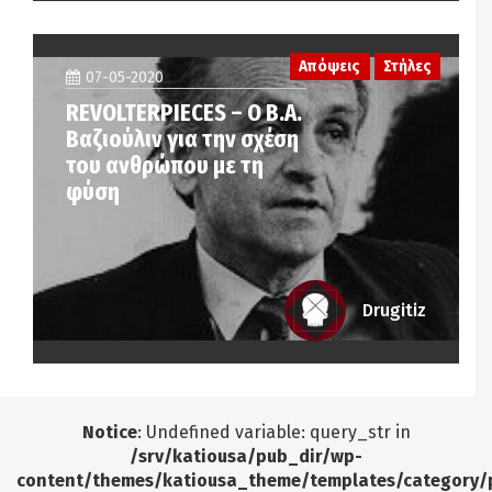
Απόψεις
Στήλες
07-05-2020
REVOLTERPIECES – Ο Β.Α.
Βαζιούλιν για την σχέση
του ανθρώπου με τη
φύση
Drugitiz
Notice
: Undefined variable: query_str in
/srv/katiousa/pub_dir/wp-
content/themes/katiousa_theme/templates/category/